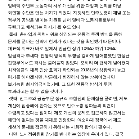
밑바닥 주변부 노동자의 처우 개선을 위한 과정과 논의를 마냥
외면할 수만은 없는 처지가 되었다. 자칫하면 민주노총이 재벌 또는
정부와 공방을 벌이는 차원을 넘어 밑바닥 노동자들로부터
규탄되고 배척되는 처지가 될 수도 있다.
둘째, 총파업과 위력시위로 상징되는 전통적 투쟁 방식을 통해
문제를 푼다는 전략에 한계가 있다는 것을 확인했기 때문이다.
대표적 지표가 바로 앞에서 언급한 상위 10%와 하위 10%의
임금격차 추세다. 전통적 방식의 투쟁을 강하게 밀어붙였던 한상균
집행부에서도 격차는 줄어들지 않았다. 오히려 더 급하게 벌어졌다.
최저임금의 대폭 인상 효과가 확인되는 2018년의 상황까지 놓고
평가를 해야겠지만, 박근혜가 퇴진하지 않는 상황이었다면
불가능한 최저임금이었기에, 그 또한 전통적 방식의 투쟁
효과라고는 할 수 없을 것이다.
셋째, 전교조와 공공부문 정규직 조합원의 문제점을 풀려면, 제도
개선에 집중해야 한다는 것으로 민주노총 정파들의 의견이
수렴되고 있다는 점이다. 제도 개선의 문제로 접근하지 않고서는
해답이 없다는 것을 대체로 인정한다. 여소야대 정국에서 제도
개선의 문제로 접근하기 위해서는 사회적 합의가 필수다.
다만, 노사정위원회 참가를 반대하는 입장에 우려가 있다. 결국