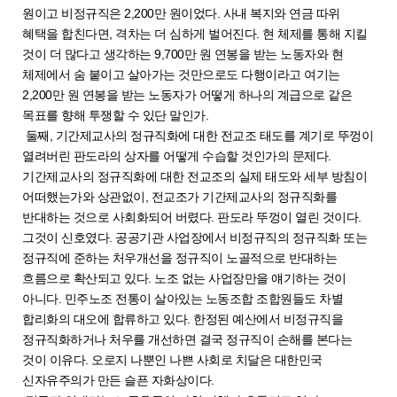
원이고 비정규직은 2,200만 원이었다. 사내 복지와 연금 따위
혜택을 합친다면, 격차는 더 심하게 벌어진다. 현 체제를 통해 지킬
것이 더 많다고 생각하는 9,700만 원 연봉을 받는 노동자와 현
체제에서 숨 붙이고 살아가는 것만으로도 다행이라고 여기는
2,200만 원 연봉을 받는 노동자가 어떻게 하나의 계급으로 같은
목표를 향해 투쟁할 수 있단 말인가.
둘째, 기간제교사의 정규직화에 대한 전교조 태도를 계기로 뚜껑이
열려버린 판도라의 상자를 어떻게 수습할 것인가의 문제다.
기간제교사의 정규직화에 대한 전교조의 실제 태도와 세부 방침이
어떠했는가와 상관없이, 전교조가 기간제교사의 정규직화를
반대하는 것으로 사회화되어 버렸다. 판도라 뚜껑이 열린 것이다.
그것이 신호였다. 공공기관 사업장에서 비정규직의 정규직화 또는
정규직에 준하는 처우개선을 정규직이 노골적으로 반대하는
흐름으로 확산되고 있다. 노조 없는 사업장만을 얘기하는 것이
아니다. 민주노조 전통이 살아있는 노동조합 조합원들도 차별
합리화의 대오에 합류하고 있다. 한정된 예산에서 비정규직을
정규직화하거나 처우를 개선하면 결국 정규직이 손해를 본다는
것이 이유다. 오로지 나뿐인 나쁜 사회로 치달은 대한민국
신자유주의가 만든 슬픈 자화상이다.