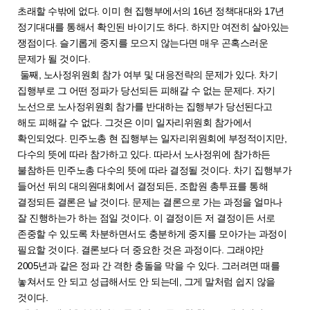
초래할 수밖에 없다. 이미 현 집행부에서의 16년 정책대대와 17년
정기대대를 통해서 확인된 바이기도 하다. 하지만 여전히 살아있는
쟁점이다. 슬기롭게 중지를 모으지 않는다면 매우 곤혹스러운
문제가 될 것이다.
둘째, 노사정위원회 참가 여부 및 대응전략의 문제가 있다. 차기
집행부로 그 어떤 정파가 당선되든 피해갈 수 없는 문제다. 자기
노선으로 노사정위원회 참가를 반대하는 집행부가 당선된다고
해도 피해갈 수 없다. 그것은 이미 일자리위원회 참가에서
확인되었다. 민주노총 현 집행부는 일자리위원회에 부정적이지만,
다수의 뜻에 따라 참가하고 있다. 따라서 노사정위에 참가하든
불참하든 민주노총 다수의 뜻에 따라 결정될 것이다. 차기 집행부가
들어선 뒤의 대의원대회에서 결정되든, 조합원 총투표를 통해
결정되든 결론은 날 것이다. 문제는 결론으로 가는 과정을 얼마나
잘 진행하는가 하는 점일 것이다. 이 결정이든 저 결정이든 서로
존중할 수 있도록 차분하면서도 충분하게 중지를 모아가는 과정이
필요할 것이다. 결론보다 더 중요한 것은 과정이다. 그래야만
2005년과 같은 정파 간 격한 충돌을 막을 수 있다. 그러려면 때를
놓쳐서도 안 되고 성급해서도 안 되는데, 그게 말처럼 쉽지 않을
것이다.