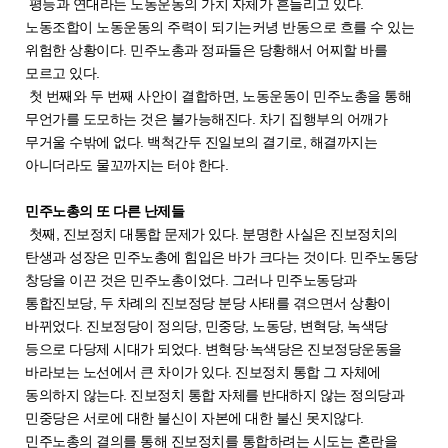
평등과 연대라는 노동운동의 가치 자체가 흔들리고 있다.
노동조합이 노동운동의 주력이 되기는커녕 반동으로 흐를 수 있는
위험한 상황이다. 민주노총과 정파들은 당황해서 어찌할 바를
모르고 있다.
첫 번째와 두 번째 사안이 결합하면, 노동운동이 민주노총을 통해
무언가를 도모하는 것은 불가능해진다. 차기 집행부의 어깨가
무거울 수밖에 없다. 백척간두 진일보의 결기로, 해결까지는
아니더라도 물꼬까지는 터야 한다.
민주노총의 또 다른 난제들
첫째, 진보정치 대통합 문제가 있다. 분명한 사실은 진보정치의
탄생과 성장은 민주노총에 힘입은 바가 크다는 것이다. 민주노동당
창당을 이끈 것은 민주노총이었다. 그러나 민주노동당과
통합진보당, 두 차례의 진보정당 분당 사태를 겪으면서 상황이
바뀌었다. 진보정당이 정의당, 민중당, 노동당, 변혁당, 녹색당
등으로 다당제 시대가 되었다. 변혁당·녹색당은 진보정당운동을
바라보는 노선에서 큰 차이가 있다. 진보정치 통합 그 자체에
동의하지 않는다. 진보정치 통합 자체를 반대하지 않는 정의당과
민중당은 서로에 대한 불신이 자본에 대한 불신 못지않다.
민주노총의 결의를 통해 진보정치를 통합하려는 시도는 혼란을