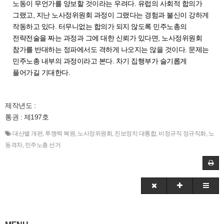
노동이 무언가를 양보할 것이라는 우려다. 유럽의 사회적 합의가
그랬고, 지난 노사정위원회 과정이 그랬다는 경험과 불신이 강하게
작동하고 있다. 터무니없는 합의가 되지 않도록 민주노총의
전략전술을 짜는 과정과 그에 대한 신뢰가 있다면, 노사정위원회
참가를 반대하는 정파에서도 격하게 나오지는 않을 것이다. 문제는
민주노총 내부의 과정이라고 본다. 차기 집행부가 슬기롭게
풀어가길 기대한다.
제작년도 :
통권 : 제197호
대산별 개편
,
투쟁력 복원
,
노사정위원회
,
진보정치 대통합
,
비정규직 정규직화
,
노
동격차
,
민주노총 선거