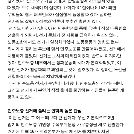
경기였다. 진보·보수 가릴 것 없이 반일감정에 사로잡혀 있을
때였다. 보수 세력이 더 심했다. 해마다 3.1절이나 8.15가 되면
우익들의 혈서 퍼포먼스가 심심찮게 등장할 때였다. 심하면
손가락도 잘랐다. 정부와 언론이 부추긴 측면이 컸다.
선거도 마찬가지였다. 87년 민주항쟁을 통해 국민이 직접 대통령을
선출하게 되면서, 선거 문화가 전 사회로 급속하게 확산되었다.
노동조합에서도 선거가 일상화되었다. 노동운동의 영향도 컸다.
회사가 지원하는 후보에 맞서 민주노조를 만들어야 했고, 선거에서
치열하게 붙었다. 선거는 노사의 대리전이었다. 반드시 이겨야만
했다. 민주노총 내부에서는 정파운동의 시대가 본격화되었고, 이
또한 선거가 활성화되고 과열되는 것에 일조했다. 각 정파는 노선을
관철하겠다는 목표로 치열하게 붙었다.
다시 민주노총 선거가 눈앞에 다가왔다. 민주노총의 각 정파세력,
그리고 선거에서 본인의 직접 출마를 희망하는 개인들이 분주하게
움직이고 있다.
민주노총 선거에 쏠리는 안팎의 높은 관심
이번 선거는 그 어느 때보다 큰 선거다. 우선 기본적으로 3년
임기의 민주노총 위원장-수석부위원장-사무총장을 새로 선출한다.
거기에 더해 16개 지역본부가 동시에 선거를 치른다. 지난