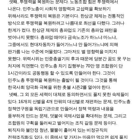
셋째, 투쟁력을 복원하는 문제다. 노동조합 힘은 투쟁력에서
나온다. 민주노총이 사회적 영향력과 교섭력을 확보하기
위해서라도 투쟁력의 복원은 기본이다. 한상균 체제는 전통적인
방식으로 투쟁력을 복원하려고 나름대로 최선을 다했다. 그러나
한계가 컸다. 한상균 체제의 총파업도 기존의 총파업 패턴을
벗어나지 못했다. 총파업 때마다 금속노조가 하느냐 마느냐,
그중에서도 현대자동차가 들어가느냐 안 들어가느냐에 의해
판가름 나는 수준에 머물렀다. 그마저도 별 영향력을 미치지
못했다. 위력시위는 민중총궐기의 후과 때문에 당분간 꿈도 못 꾸는
처지에 직면했다. 민주노총 차기 집행부는 70만 명 조합원이 단
1시간이라도 공동행동 할 수 있도록 만들어야 한다. 그것이
민주노총 투쟁력을 복원하는 출발이 될 것이다. 그것을 통해
한국사회 양극화 극복을 위한 촛불 시즌2를 열어야 한다.
넷째, 그 외 모든 세력이 대체로 동의하면서도 풀지 못한 숙제들이
있다. 16개의 산별을 4개 안팎의 대산별로 재편하는 문제, 민주노총
정책연구원을 독립기관으로 만들어서 정책 역량과 내용을
풍부하게 만드는 문제, 덧붙여 국제사업을 확대하는 문제, 그리고
조합원의 구획을 둘러싸고 벌어지는 조직 갈등 문제 등이다.
퇴직자와 불안정 청년, 뿔뿔이 흩어져 있는 비정규직의
전략조직화도 있다. 이 중에서 몇 가지는 마음만 먹으면 쉽게 풀지