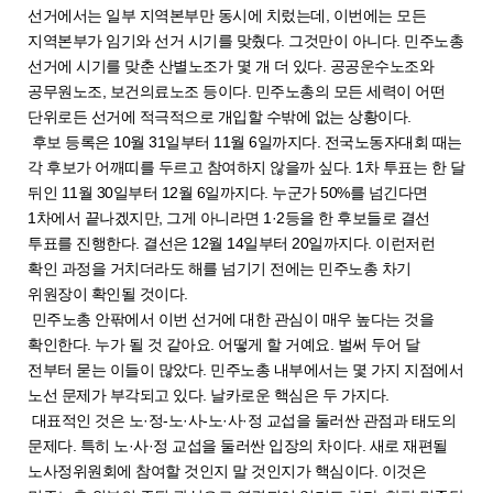
선거에서는 일부 지역본부만 동시에 치렀는데, 이번에는 모든
지역본부가 임기와 선거 시기를 맞췄다. 그것만이 아니다. 민주노총
선거에 시기를 맞춘 산별노조가 몇 개 더 있다. 공공운수노조와
공무원노조, 보건의료노조 등이다. 민주노총의 모든 세력이 어떤
단위로든 선거에 적극적으로 개입할 수밖에 없는 상황이다.
후보 등록은 10월 31일부터 11월 6일까지다. 전국노동자대회 때는
각 후보가 어깨띠를 두르고 참여하지 않을까 싶다. 1차 투표는 한 달
뒤인 11월 30일부터 12월 6일까지다. 누군가 50%를 넘긴다면
1차에서 끝나겠지만, 그게 아니라면 1·2등을 한 후보들로 결선
투표를 진행한다. 결선은 12월 14일부터 20일까지다. 이런저런
확인 과정을 거치더라도 해를 넘기기 전에는 민주노총 차기
위원장이 확인될 것이다.
민주노총 안팎에서 이번 선거에 대한 관심이 매우 높다는 것을
확인한다. 누가 될 것 같아요. 어떻게 할 거예요. 벌써 두어 달
전부터 묻는 이들이 많았다. 민주노총 내부에서는 몇 가지 지점에서
노선 문제가 부각되고 있다. 날카로운 핵심은 두 가지다.
대표적인 것은 노·정-노·사-노·사·정 교섭을 둘러싼 관점과 태도의
문제다. 특히 노·사·정 교섭을 둘러싼 입장의 차이다. 새로 재편될
노사정위원회에 참여할 것인지 말 것인지가 핵심이다. 이것은