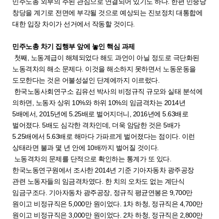
민주노총 외부의 주된 관심으로 연결되어 있기도 하다. 한편 민중당
창당을 계기로 전면에 부각될 것으로 예상되는 진보정치 대통합에
대한 입장 차이가 선거에서 작동할 것이다.
민주노총 차기 집행부 앞에 놓인 핵심 과제
첫째, 노동계급이 해체되었다 해도 과언이 아닐 정도로 극단화된
노동격차의 해소 문제다. 이것을 해소하지 못하면서 노동운동을
도모한다는 것은 어불성설인 단계에까지 이르렀다.
한국노동사회연구소 김유선 박사의 비정규직 규모와 실태 분석에
의하면, 노동자 상위 10%와 하위 10%의 임금격차는 2014년
5배에서, 2015년에 5.25배로 벌어지더니, 2016년에 5.63배로
벌어졌다. 5배도 심각한 격차인데, 더욱 암담한 것은 5배가
5.25배에서 5.63배로 해마다 가파르게 벌어졌다는 점이다. 이런
상태라면 불과 몇 년 안에 10배까지 벌어질 것이다.
노동격차의 문제를 단적으로 확인하는 통계가 또 있다.
한국노동연구원에서 조사한 2014년 기준 기아자동차 광주공장
관련 노동자들의 임금격차였다. 한 치의 오차도 없는 계단식
임금구조다. 기아자동차 광주공장, 정규직 평균연봉은 9,700만
원이고 비정규직은 5,000만 원이었다. 1차 하청, 정규직은 4,700만
원이고 비정규직은 3,000만 원이었다. 2차 하청, 정규직은 2,800만