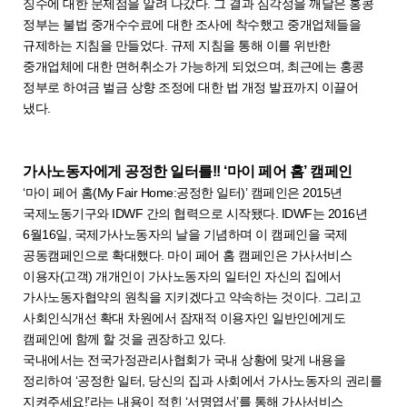
징수에 대한 문제점을 알려 나갔다. 그 결과 심각성을 깨달은 홍콩
정부는 불법 중개수수료에 대한 조사에 착수했고 중개업체들을
규제하는 지침을 만들었다. 규제 지침을 통해 이를 위반한
중개업체에 대한 면허취소가 가능하게 되었으며, 최근에는 홍콩
정부로 하여금 벌금 상향 조정에 대한 법 개정 발표까지 이끌어
냈다.
가사노동자에게 공정한 일터를!! ‘마이 페어 홈’ 캠페인
‘마이 페어 홈(My Fair Home:공정한 일터)’ 캠페인은 2015년
국제노동기구와 IDWF 간의 협력으로 시작됐다. IDWF는 2016년
6월16일, 국제가사노동자의 날을 기념하며 이 캠페인을 국제
공동캠페인으로 확대했다. 마이 페어 홈 캠페인은 가사서비스
이용자(고객) 개개인이 가사노동자의 일터인 자신의 집에서
가사노동자협약의 원칙을 지키겠다고 약속하는 것이다. 그리고
사회인식개선 확대 차원에서 잠재적 이용자인 일반인에게도
캠페인에 함께 할 것을 권장하고 있다.
국내에서는 전국가정관리사협회가 국내 상황에 맞게 내용을
정리하여 ‘공정한 일터, 당신의 집과 사회에서 가사노동자의 권리를
지켜주세요!’라는 내용이 적힌 ‘서명엽서’를 통해 가사서비스