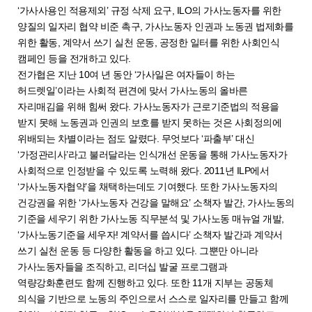
‘가사사용인 적용제외’ 규정 삭제 요구, ILO의 가사노동자를 위한
양질의 일자리 협약 비준 촉구, 가사노동자 인권과 노동권 법제화를
위한 활동, 계약서 쓰기 실천 운동, 공정한 일터를 위한 사회인식
캠페인 등을 전개하고 있다.
전가협은 지난 10여 년 동안 ‘가사일은 여자들이 하는
허드렛일’이라는 사회적 편견에 맞서 가사노동의 올바른
자리매김을 위해 힘써 왔다. 가사노동자가 근로기준법의 적용을
받지 못해 노동권과 인권의 보호를 받지 못하는 것은 사회정의에
위배되는 차별이라는 점도 알렸다. 무엇보다 ‘파출부’ 대신
‘가정관리사’라고 불러달라는 인식개선 운동을 통해 가사노동자가
사회적으로 인정받을 수 있도록 노력해 왔다. 2011년 ILP에서
‘가사노동자협약’을 채택하는데도 기여했다. 또한 가사노동자의
건강권을 위한 ‘가사노동자 건강을 말해요’ 소책자 발간, 가사노동의
기준을 세우기 위한 가사노동 직무분석 및 가사노동 매뉴얼 개발,
‘가사노동기준을 세우자! 계약서를 씁시다’ 소책자 발간과 계약서
쓰기 실천 운동 등 다양한 활동을 하고 있다. 그뿐만 아니라
가사노동자들을 조직하고, 리더십 발굴 프로그램과
역량강화훈련도 함께 진행하고 있다. 또한 11개 지부는 공동체
의식을 기반으로 노동의 주인으로서 스스로 일자리를 만들고 함께