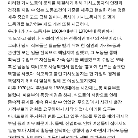
이러한 가사노동의 문제를 해결하기 위해 가사노동자의 안전과
건강을 지킬 수 있는 노동조건의 기준을 세우고 현실화 하는 것은
매우 중요하고도 급한 일이다. 동시에 가사노동자의 인권과
노동권을 보장하는 제도 개선 또한 시급하다.
우리나라 가사노동자는 1960년대부터 1970년대 중반까지
‘식모’라고 불렸다. 사회적 인식은 전통적인 하녀의 신분이었다.
그러나 당시 식모들은 월급을 받기 위해 한 집안의 가사노동과
관련한 모든 일을 전적으로 책임지며 일했고, 그 노동을 통해
획득된 수입으로 자신들의 가족 생계를 해결했으며 수입은 오빠
혹은 남동생 학비로도 사용되면서 집안을 ‘흥’하게 만드는 중요한
역할을 하였다. 식모라고 불린 가사노동자는 한 가정의 경제를
책임지기 위하여 열심히 일해 온 여성노동자였다.
이후 1970년대 후반부터 1980년대에는 시간제 노동 파출부로
불렸다. 파출부의 등장 배경은 첫째, 식모들의 저항으로 인해
종속적 관계를 계속 유지할 수 없었던 ‘주인집’에서 시간제 출장
가정부로의 전환을 요구하면서 시작 되었다. 이러한 요구는
아파트로의 주거환경 변화 그리고 입주 식모를 두었을 때의 경제적
부담 등의 이유 때문이다. 둘째, 산업화로 인해 여성들이 집에서의
‘살림’보다 사회적 활동을 선택하는 경향이 증가하면서 가사노동을
대리하거나 보조하는 이들이 필요했다. 셋째, 핵가족으로의