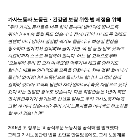
가사노동자 노동권‧건강권 보장 위한 법 제정을 위해
"우리 가사노동자들은 너무 힘이 듭니다! 발바닥에 땀나도록
뛰어다니며 숨 돌릴 틈도 없습니다. 점심시간이 지나도록 일해도
변변히 어디 앉아서 점심밥 먹기도 힘듭니다. 화장실 천장을
청소하다 떨어져서 갈비뼈에 금이 가면, 석 달 동안 일도 못하고
치료비까지 스스로 부담해야 합니다. 어느 날 고객으로부터
‘오늘부터 우리 집 오지 마세요’란 막무가내 해고를 당하기도
합니다. 때로는 인격적으로 모욕을 당합니다. 치매 걸린 할머니가
물건이 없어졌다며 도둑년으로 몰리기도 합니다. 고객의 집에
일하러 갔다가 고객의 남편이 자다 일어나서 속옷 차림으로 왔다
갔다 하는 민망한 경우도 있습니다. 다른 직장인들은 1년이 되면
연차유급휴가가 생기는데, 십년을 일해도 우리 가사노동자에게
그런 게 어디 있습니까? 우리 가사노동자들은 어디에도 하소연을
할 수가 없습니다!!"
2015년 초 정부는 ‘비공식부문 노동시장 공식화’를 발표했다.
그리고 가사노동관련 법률 초안을 만들었음에도, 그해 노동계를