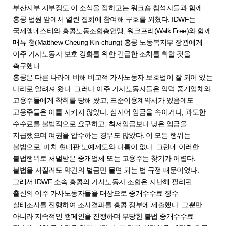
부산지부 지부장도 이 소식을 접하고는 워크숍 참석자들과 함께
홍콩 법원 앞에서 열린 집회에 참여해 구호를 외쳤다. IDWF는
국제앰네스티와 홍콩노동조합총연맹, 워크프리(Walk Free)와 함께
매튜 청(Matthew Cheung Kin-chung) 홍콩 노동복지부 장관에게
이주 가사노동자 보호 강화를 위한 긴급한 조치를 취할 것을
촉구했다.
홍콩은 다른 나라에 비해 비교적 가사노동자 보호법이 잘 되어 있는
나라로 알려져 왔다. 그러나 이주 가사노동자들은 악덕 중개업체와
고용주들에게 착취를 당해 왔고, 표준이용계약서가 있음에도
고용주들은 이를 지키지 않았다. 심지어 임금을 속이거나, 과도한
수수료를 불법적으로 요구하고, 최저임금보다 낮은 임금을
지급했으며 여권을 압수하는 경우도 많았다. 이 모든 행위는
불법으로, 마치 현대판 노예제도와 다름이 없다. 그런데 이러한
불법행위로 처벌받은 중개업체 또는 고용주는 찾기가 어렵다.
불법을 저질러도 약간의 벌금만 물면 되는 법 규정 때문이었다.
그래서 IDWF 소속 홍콩의 가사노동자 조합은 지난해 필리핀
출신의 이주 가사노동자들을 대상으로 중개수수료 징수
실태조사를 진행하여 조사결과를 홍콩 정부에 제출했다. 그뿐만
아니라 지속적인 캠페인을 진행하며 부당한 불법 중개수수료