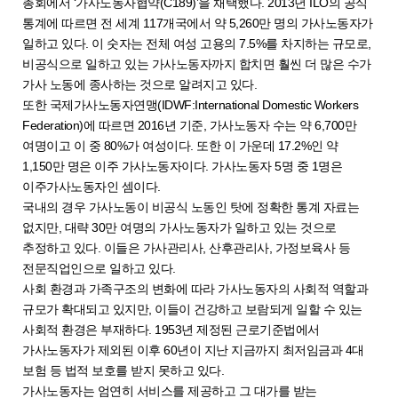
총회에서 ‘가사노동자협약(C189)’을 채택했다. 2013년 ILO의 공식
통계에 따르면 전 세계 117개국에서 약 5,260만 명의 가사노동자가
일하고 있다. 이 숫자는 전체 여성 고용의 7.5%를 차지하는 규모로,
비공식으로 일하고 있는 가사노동자까지 합치면 훨씬 더 많은 수가
가사 노동에 종사하는 것으로 알려지고 있다.
또한 국제가사노동자연맹(IDWF:International Domestic Workers
Federation)에 따르면 2016년 기준, 가사노동자 수는 약 6,700만
여명이고 이 중 80%가 여성이다. 또한 이 가운데 17.2%인 약
1,150만 명은 이주 가사노동자이다. 가사노동자 5명 중 1명은
이주가사노동자인 셈이다.
국내의 경우 가사노동이 비공식 노동인 탓에 정확한 통계 자료는
없지만, 대략 30만 여명의 가사노동자가 일하고 있는 것으로
추정하고 있다. 이들은 가사관리사, 산후관리사, 가정보육사 등
전문직업인으로 일하고 있다.
사회 환경과 가족구조의 변화에 따라 가사노동자의 사회적 역할과
규모가 확대되고 있지만, 이들이 건강하고 보람되게 일할 수 있는
사회적 환경은 부재하다. 1953년 제정된 근로기준법에서
가사노동자가 제외된 이후 60년이 지난 지금까지 최저임금과 4대
보험 등 법적 보호를 받지 못하고 있다.
가사노동자는 엄연히 서비스를 제공하고 그 대가를 받는