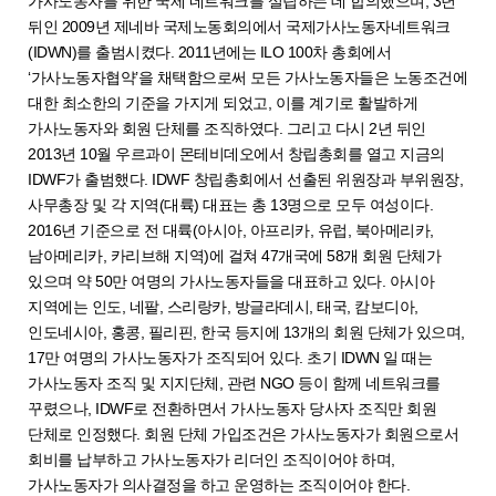
가사노동자를 위한 국제 네트워크를 설립하는 데 합의했으며, 3년
뒤인 2009년 제네바 국제노동회의에서 국제가사노동자네트워크
(IDWN)를 출범시켰다. 2011년에는 ILO 100차 총회에서
‘가사노동자협약’을 채택함으로써 모든 가사노동자들은 노동조건에
대한 최소한의 기준을 가지게 되었고, 이를 계기로 활발하게
가사노동자와 회원 단체를 조직하였다. 그리고 다시 2년 뒤인
2013년 10월 우르과이 몬테비데오에서 창립총회를 열고 지금의
IDWF가 출범했다. IDWF 창립총회에서 선출된 위원장과 부위원장,
사무총장 및 각 지역(대륙) 대표는 총 13명으로 모두 여성이다.
2016년 기준으로 전 대륙(아시아, 아프리카, 유럽, 북아메리카,
남아메리카, 카리브해 지역)에 걸쳐 47개국에 58개 회원 단체가
있으며 약 50만 여명의 가사노동자들을 대표하고 있다. 아시아
지역에는 인도, 네팔, 스리랑카, 방글라데시, 태국, 캄보디아,
인도네시아, 홍콩, 필리핀, 한국 등지에 13개의 회원 단체가 있으며,
17만 여명의 가사노동자가 조직되어 있다. 초기 IDWN 일 때는
가사노동자 조직 및 지지단체, 관련 NGO 등이 함께 네트워크를
꾸렸으나, IDWF로 전환하면서 가사노동자 당사자 조직만 회원
단체로 인정했다. 회원 단체 가입조건은 가사노동자가 회원으로서
회비를 납부하고 가사노동자가 리더인 조직이어야 하며,
가사노동자가 의사결정을 하고 운영하는 조직이어야 한다.