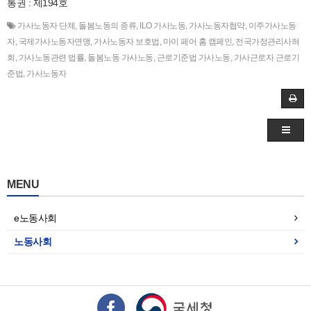
통권 : 제194호
가사노동자 단체
,
돌봄노동의 종류
,
ILO 가사노동
,
가사노동자협약
,
이주가사노동
자
,
국제가사노동자연맹
,
가사노동자 보호법
,
마이 페어 홈 캠페인
,
전국가정관리사혀
회
,
가사노동관련 법률
,
돌봄노동 가사노동
,
근로기준법 가사노동
,
가사근로자 근로기
준법
,
가사노동자
MENU
e노동사회
노동사회