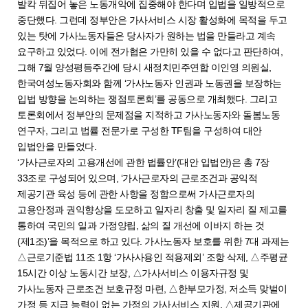
발칵 뒤집어 놓은 노동개악에 집중해야 한다며 입법을 일방적으로
중단했다. 그런데 정부안은 가사서비스 시장 활성화에 목적을 두고
있는 탓에 가사노동자들은 당사자가 원하는 법을 만들라고 계속
요구하고 있었다. 이에 전가협은 가만히 있을 수 없다고 판단하여,
그해 7월 양성평등주간에 당시 새정치민주연합 이인영 의원실,
한국여성노동자회와 함께 ‘가사노동자 인권과 노동권을 보장하는
입법 방향을 논의하는 쟁점토론회’를 공동으로 개최했다. 그리고
토론회에서 정부안의 문제점을 지적하고 가사노동자와 돌봄노동
연구자, 그리고 법률 전문가로 구성한 TF팀을 구성하여 대안
입법안을 만들었다.
‘가사근로자의 고용개선에 관한 법률안’(대안 입법안)은 총 7장
33조로 구성되어 있으며, ‘가사근로자의 근로조건과 공익적
제공기관 육성 등에 관한 사항을 정함으로써 가사근로자의
고용안정과 권익향상을 도모하고 일자리 창출 및 일자리 질 제고를
통하여 국민의 일과 가정양립, 삶의 질 개선에 이바지 하는 것
(제1조)’을 목적으로 하고 있다. 가사노동자 보호를 위한 7대 과제는
△근로기준법 11조 1항 ‘가사사용인 적용제외’ 조항 삭제, △주평균
15시간 이상 노동시간 보장, △가사서비스 이용자규정 및
가사노동자 근로조건 보호규정 마련, △한부모가정, 저소득 맞벌이
가정 등 지급 능력이 없는 가정의 가사서비스 지원, △제공기관에