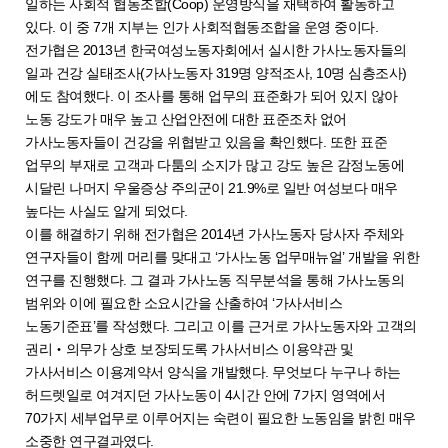
일하는 사회적 협동조합(Coop) 운영방식을 채택하여 활동하고
있다. 이 중 7개 지부는 인가 사회적협동조합을 운영 중이다.
전가협은 2013년 한국여성노동자회에서 실시한 가사노동자들의
일과 건강 실태조사(가사노동자 319명 양적조사, 10명 심층조사)
에도 참여했다. 이 조사를 통해 업무의 표준화가 되어 있지 않아
노동 강도가 매우 높고 산업안전에 대한 표준조차 없어
가사노동자들이 건강을 위협받고 있음을 확인했다. 또한 표준
업무의 부재로 고객과 다툼의 소지가 많고 강도 높은 감정노동에
시달린 나머지 우울증상 주의군이 21.9%로 일반 여성보다 매우
높다는 사실도 알게 되었다.
이를 해결하기 위해 전가협은 2014년 가사노동자 당사자 주체와
연구자들이 함께 머리를 맞대고 ‘가사노동 업무매뉴얼’ 개발을 위한
연구를 진행했다. 그 결과 가사노동 직무분석을 통해 가사노동의
범위와 이에 필요한 소요시간을 산출하여 ‘가사서비스
노동기준표’를 작성했다. 그리고 이를 근거로 가사노동자와 고객의
권리‧의무가 상호 보장되도록 가사서비스 이용약관 및
가사서비스 이용계약서 양식을 개발했다. 무엇보다 누구나 하는
허드렛일로 여겨지던 가사노동이 4시간 안에 7가지 영역에서
70가지 세부업무로 이루어지는 숙련이 필요한 노동임을 밝힌 매우
소중한 연구결과였다.