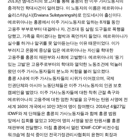
2013년 엠네스티의 보고서를 통해 홍콩의 한 이주 가사노동자의
충격적인 학대사건이 알려졌다. 이 노동자의 이름은 에르위아나
술리스탸닝시(Erwiana Sulistyaningsih)로 인도네시아 출신이다.
에르위아나는 홍콩에서 이주 가사노동자로 일하는 8개월 동안
고용주 부부로부터 대걸레나 자, 건조대 등 살림 도구들로 폭행을
당했고, 가족을 죽이겠다는 협박과 폭언까지 들었다. 에르위아나가
실수를 하거나 말귀를 못 알아듣는다는 이유 때문이었다. 이가
부러지고 온몸에 중상을 입은 에르위아나는 자신을 학대한
고용주를 홍콩의 재판부와 사회에 고발했다. 에르위아나의 ‘용기
있는 고발’은 고용주로부터의 학대와 열악한 노동조건에 억눌러
왔던 이주 가사노동자들의 분노와 저항을 불러 일으켰다.
홍콩 시내에 이주 가사노동자들의 시위가 이어졌으며, 국제
인권단체와 아시아 노동단체들은 이주 가사노동자의 인권 보호
캠페인을 벌였다. 이주 가사노동자들에 대한 착취 근절 촉구와
에르위아나의 고용주에 대한 엄한 처벌을 요구하는 탄원 서명에 전
세계 160여 개국에서 10만 3천여 명이 참여했다. 2016년 4월27일
IDWF와 제 단체들은 홍콩의 가사노동자들과 함께 홍콩 법원
앞에서 집회를 열었고 10만여 명의 서명을 받은 탄원서를 홍콩
재판부에 전달했다. 마침 홍콩에서 열린 ‘IDWF-COP 비전수립
워크숍’에 참석 중이던 전국가정관리사협회의 윤현미 회장과