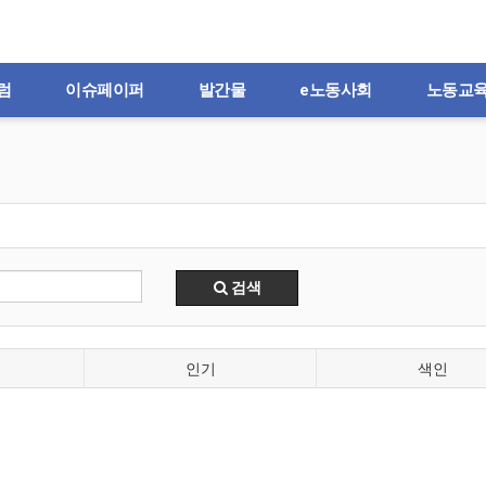
럼
이슈페이퍼
발간물
e노동사회
노동교
검색
인기
색인