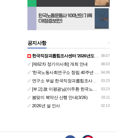
공지사항
+
한국직장괴롭힘조사센터 '2026년도 하반기 주요 사업 안내' (교육/컨설팅)
08.07
[제62차 정기이사회] 개최 안내
08.03
'한국노동사회연구소 창립 40주년 기념 행사 안내'
04.06
연구소 부설 한국직장괴롭힘조사센터 '2026년도 주요 사업 안내' (교육/컨설팅)
03.25
[부고] 故 이평광님(이주환 한국노동사회연구소 부소장 부친상)
03.23
봄맞이 북악산 산행 안내(3/26)
03.11
2026년 설 인사
02.13