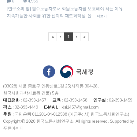
0
4,955
[연구소의 창] 필수노동자로서 화물노동자를 보호해야 하는 이유:
지속가능한 사회를 위한 신뢰의 제도화작성: 윤…
더보기
1
(03028) 서울 종로구 인왕산로1길 25(사직동 304-28,
한국사회과학자료원 건물) 5층
대표전화
: 02-393-1457
교육
: 02-393-1458
연구실
: 02-393-1459
팩스
: 02-393-4449
E-MAIL
: klsi1457@gmail.com
후원
: 국민은행 011201-04-012538 (예금주: 사) 한국노동사회연구소)
Copyright
2020 한국노동사회연구소. All rights reserved. Supported by
푸른아이티