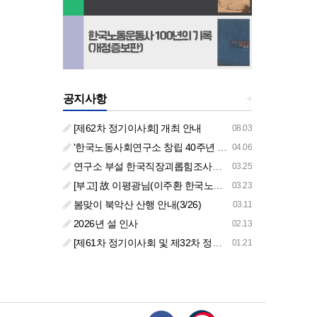
공지사항
+
[제62차 정기이사회] 개최 안내
08.03
'한국노동사회연구소 창립 40주년 기념 행사 안내'
04.06
연구소 부설 한국직장괴롭힘조사센터 '2026년도 주요 사업 안내' (교육/컨설팅)
03.25
[부고] 故 이평광님(이주환 한국노동사회연구소 부소장 부친상)
03.23
봄맞이 북악산 산행 안내(3/26)
03.11
2026년 설 인사
02.13
[제61차 정기이사회 및 제32차 정기총회 합동회의] 개최 안내
01.21