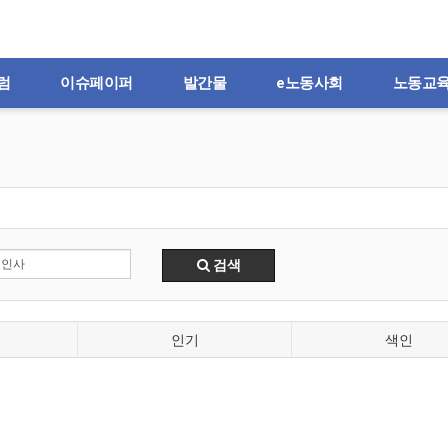
럼
이슈페이퍼
발간물
e노동사회
노동교
검색
인기
색인