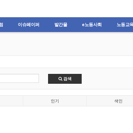
럼
이슈페이퍼
발간물
e노동사회
노동교
검색
인기
색인