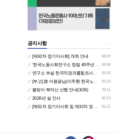
공지사항
+
[제62차 정기이사회] 개최 안내
08.03
'한국노동사회연구소 창립 40주년 기념 행사 안내'
04.06
연구소 부설 한국직장괴롭힘조사센터 '2026년도 주요 사업 안내' (교육/컨설팅)
03.25
[부고] 故 이평광님(이주환 한국노동사회연구소 부소장 부친상)
03.23
봄맞이 북악산 산행 안내(3/26)
03.11
2026년 설 인사
02.13
[제61차 정기이사회 및 제32차 정기총회 합동회의] 개최 안내
01.21