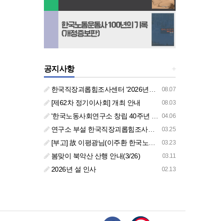
공지사항
+
한국직장괴롭힘조사센터 '2026년도 하반기 주요 사업 안내' (교육/컨설팅)
08.07
[제62차 정기이사회] 개최 안내
08.03
'한국노동사회연구소 창립 40주년 기념 행사 안내'
04.06
연구소 부설 한국직장괴롭힘조사센터 '2026년도 주요 사업 안내' (교육/컨설팅)
03.25
[부고] 故 이평광님(이주환 한국노동사회연구소 부소장 부친상)
03.23
봄맞이 북악산 산행 안내(3/26)
03.11
2026년 설 인사
02.13