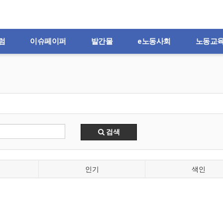
럼
이슈페이퍼
발간물
e노동사회
노동교
검색
인기
색인