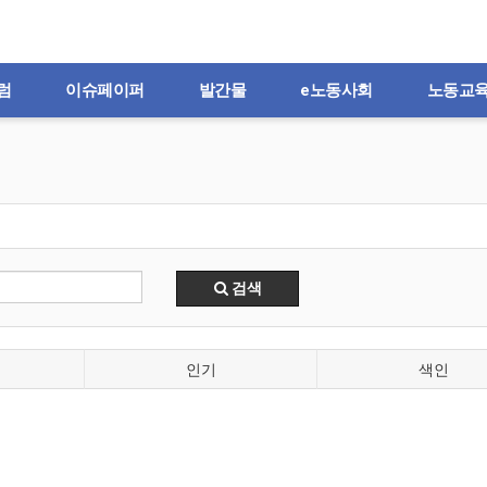
럼
이슈페이퍼
발간물
e노동사회
노동교
검색
인기
색인