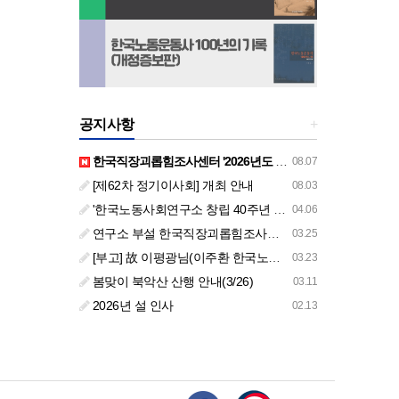
공지사항
+
한국직장괴롭힘조사센터 '2026년도 하반기 주요 사업 안내' (교육/컨설팅)
08.07
[제62차 정기이사회] 개최 안내
08.03
'한국노동사회연구소 창립 40주년 기념 행사 안내'
04.06
연구소 부설 한국직장괴롭힘조사센터 '2026년도 주요 사업 안내' (교육/컨설팅)
03.25
[부고] 故 이평광님(이주환 한국노동사회연구소 부소장 부친상)
03.23
봄맞이 북악산 산행 안내(3/26)
03.11
2026년 설 인사
02.13