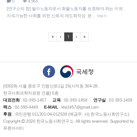
0
4,955
[연구소의 창] 필수노동자로서 화물노동자를 보호해야 하는 이유:
지속가능한 사회를 위한 신뢰의 제도화작성: 윤…
더보기
1
(03028) 서울 종로구 인왕산로1길 25(사직동 304-28,
한국사회과학자료원 건물) 5층
대표전화
: 02-393-1457
교육
: 02-393-1458
연구실
: 02-393-1459
팩스
: 02-393-4449
E-MAIL
: klsi1457@gmail.com
후원
: 국민은행 011201-04-012538 (예금주: 사) 한국노동사회연구소)
Copyright
2020 한국노동사회연구소. All rights reserved. Supported by
푸른아이티