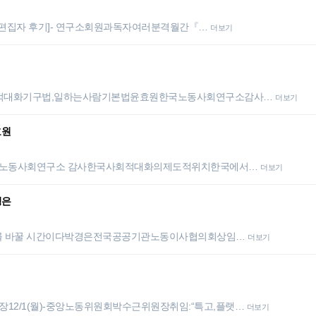
별교섭[편집자 후기]- 연구소회원과독자여러분격월간『…
더보기
,사회적대화기구법,일하는사람기본법윤효원한국노동사회연구소감사…
더보기
효원
원 한국노동사회연구소 감사한국사회적대화의제도적위치한국에서…
더보기
경은
 궤도를 바꿀 시간이다박경은전국공공기관노동이사협의회상임…
더보기
12/1(월)-중앙노동위원회박수근위원장취임:“특고,플랫…
더보기