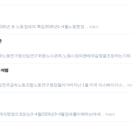
026년 초 노동정세의 특징2026년1~4월노동현장…
더보기
준
국노동연구원선임연구위원노사관계,노동시장의분배와갈등을조정하는기제
홍석범
전국금속노동조합노동연구원장들어가며지난 1월 미국 라스베이거스…
더
세개의쟁점으로읽는3~4월2026년3~4월정세를이해하는데세…
더보기