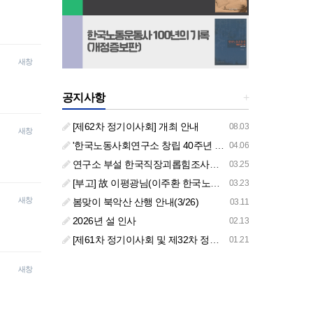
새창
공지사항
+
[제62차 정기이사회] 개최 안내
08.03
새창
'한국노동사회연구소 창립 40주년 기념 행사 안내'
04.06
연구소 부설 한국직장괴롭힘조사센터 '2026년도 주요 사업 안내' (교육/컨설팅)
03.25
[부고] 故 이평광님(이주환 한국노동사회연구소 부소장 부친상)
03.23
새창
봄맞이 북악산 산행 안내(3/26)
03.11
2026년 설 인사
02.13
[제61차 정기이사회 및 제32차 정기총회 합동회의] 개최 안내
01.21
새창