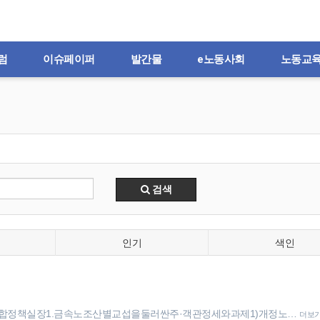
럼
이슈페이퍼
발간물
e노동사회
노동교
검색
인기
색인
합정책실장1.금속노조산별교섭을둘러싼주·객관정세와과제1)개정노…
더보