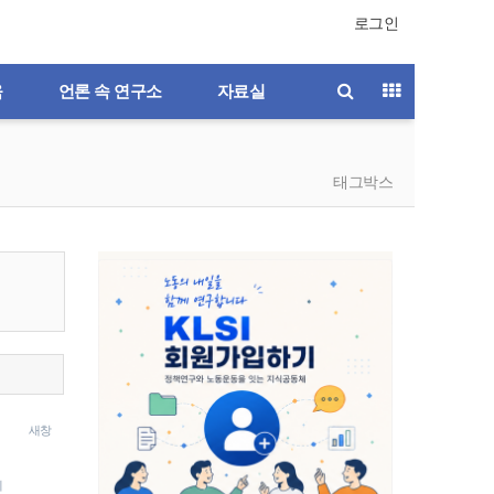
로그인
육
언론 속 연구소
자료실
태그박스
새창
기