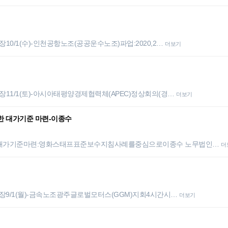
/1(수)-인천공항노조(공공운수노조)파업:2020,2…
더보기
1/1(토)-아시아태평양경제협력체(APEC)정상회의(경…
더보기
한 대가기준 마련-이종수
한대가기준마련:영화스태프표준보수지침사례를중심으로이종수 노무법인…
더
9/1(월)-금속노조광주글로벌모터스(GGM)지회4시간시…
더보기