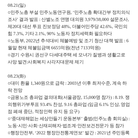
08.21(일)
○민주노총 부설 민주노동연구원, ‘민주노총 확대간부 정치의식
조사’ 결과 발표 : 산별노조 연맹 대의원 3,979/38,000 설문조사,
제20대 대선 투표 진보정당 48%, 더불어민주당 42.6%, 국민의
힘 7.3%, 기타 2.1%, 90% 노동자 정치세력화 필요하다
○노동부, 2022년 추석대비 체불예방 및 조기 청산 대책 발표 : 6
월말 현재 체불임금액 6655억원(전년 7133억원)
○경기 수원시 권선구 다세대주택 세 모녀가 질병과 생활고로
사망 발견:사회복지 사각지대문제 제기
08.23(화)
○대미 환율 1,340원으로 급락 : 2003년 이후 최저수준, 계속 하
락 전망
○금융노조 총파업 결의대회(서울광장, 15,000명 참가) : 8.19. 쟁
의행위가부투표 93.4% 찬성, 9.16 총파업 (임금 6.1% 인상, 영업
점 폐쇄 중단, 적정인력 유지 등 요구)
○‘중대재해없는 세상만들기 운동본부’ 출범(민주노총 회의실) :
노동·시민·사회·산재피해자·법조계·안전보건전문가 등 참가
○행정안전부, ‘2022 행정안전통계연보’ 발간 : 2021년 주민등록