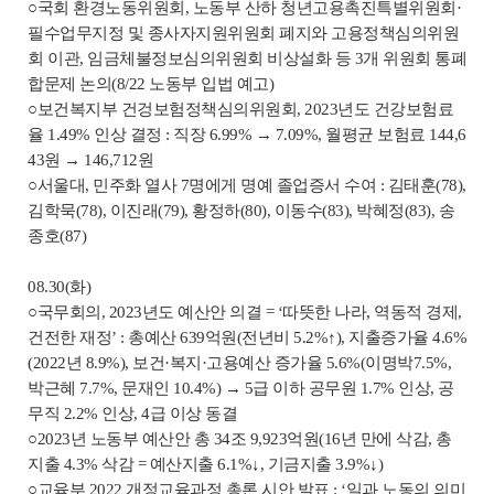
○국회 환경노동위원회, 노동부 산하 청년고용촉진특별위원회·
필수업무지정 및 종사자지원위원회 폐지와 고용정책심의위원
회 이관, 임금체불정보심의위원회 비상설화 등 3개 위원회 통폐
합문제 논의(8/22 노동부 입법 예고)
○보건복지부 건겅보험정책심의위원회, 2023년도 건강보험료
율 1.49% 인상 결정 : 직장 6.99% → 7.09%, 월평균 보험료 144,6
43원 → 146,712원
○서울대, 민주화 열사 7명에게 명예 졸업증서 수여 : 김태훈(78),
김학묵(78), 이진래(79), 황정하(80), 이동수(83), 박혜정(83), 송
종호(87)
08.30(화)
○국무회의, 2023년도 예산안 의결 = ‘따뜻한 나라, 역동적 경제,
건전한 재정’ : 총예산 639억원(전년비 5.2%↑), 지출증가율 4.6%
(2022년 8.9%), 보건·복지·고용예산 증가율 5.6%(이명박7.5%,
박근혜 7.7%, 문재인 10.4%) → 5급 이하 공무원 1.7% 인상, 공
무직 2.2% 인상, 4급 이상 동결
○2023년 노동부 예산안 총 34조 9,923억원(16년 만에 삭감, 총
지출 4.3% 삭감 = 예산지출 6.1%↓, 기금지출 3.9%↓)
○교육부 2022 개정교육과정 총론 시안 발표 : ‘일과 노동의 의미