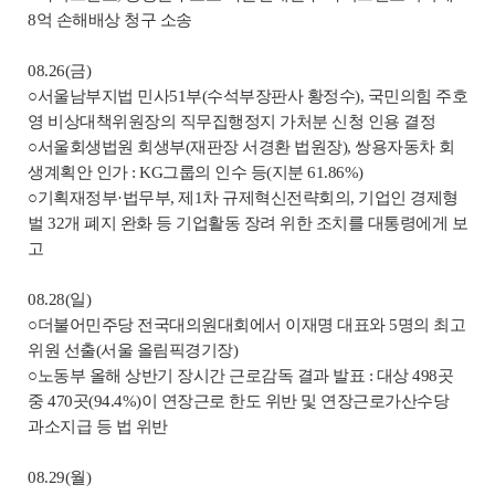
8억 손해배상 청구 소송
08.26(금)
○서울남부지법 민사51부(수석부장판사 황정수), 국민의힘 주호
영 비상대책위원장의 직무집행정지 가처분 신청 인용 결정
○서울회생법원 회생부(재판장 서경환 법원장), 쌍용자동차 회
생계획안 인가 : KG그룹의 인수 등(지분 61.86%)
○기획재정부·법무부, 제1차 규제혁신전략회의, 기업인 경제형
벌 32개 폐지 완화 등 기업활동 장려 위한 조치를 대통령에게 보
고
08.28(일)
○더불어민주당 전국대의원대회에서 이재명 대표와 5명의 최고
위원 선출(서울 올림픽경기장)
○노동부 올해 상반기 장시간 근로감독 결과 발표 : 대상 498곳
중 470곳(94.4%)이 연장근로 한도 위반 및 연장근로가산수당
과소지급 등 법 위반
08.29(월)