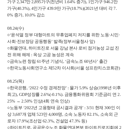
가구 2,347만 2,895가구(전년비 1.64% 증가), 1인가구 946.2만
가구(40.3%), 4인가구 439.9만 가구(18.7%)(2021년 대비 각 7.
0% 증가, 10.0% 감소
08.24(수)
○‘윤석열 정부 대형마트의 무휴업폐지 저지를 위한 노동·시민·
사회·진보정당 공동행동’ 발족(정부서울청사 앞)
○화물연대, 하이트진로 서울 강남 본사 로비 점거농성 교섭 진
전 위해 해제 : 옥상 고공 농성은 계속
○금속노련 창립 61주년 기념식, ‘금속노조 60년사’ 출간
○한국노동사회연구소 제52차 이사회(서울 성프란치스코회관)
08.25(목)
○한국은행, ‘2022 수정 경제전망’ : 물가 5.9% 상승(1998년 이후
최고), GDP성장률 2.6%(-0.1%). 금융통화위원회 기준금리 연 2.
25% → 2.50% 인상(4회 연속 인상)
○노동부 ‘2022년 고용형태 공시결과 공개’ : 3/31 현재 300인 이
상 3,687개 업체 523만 4,000명, 소속 노동자 82.1%, 소속외 근
로자 17.9%(조선업 62.3%, 건설업 47.3% 등)
○하이트진로, 공공운수노조 화물연대본부 하이트진로지회에 2