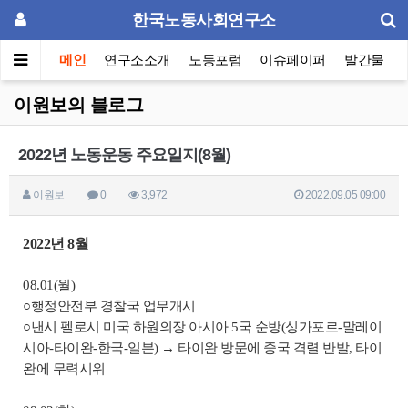
한국노동사회연구소
메인
연구소소개
노동포럼
이슈페이퍼
발간물
이원보의 블로그
2022년 노동운동 주요일지(8월)
이원보
0
3,972
2022.09.05 09:00
2022년 8월
08.01(월)
○행정안전부 경찰국 업무개시
○낸시 펠로시 미국 하원의장 아시아 5국 순방(싱가포르-말레이
시아-타이완-한국-일본) → 타이완 방문에 중국 격렬 반발, 타이
완에 무력시위