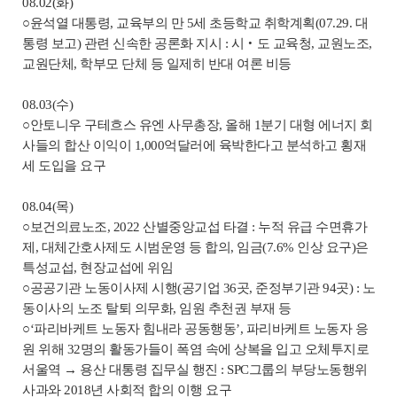
08.02(화)
○윤석열 대통령, 교육부의 만 5세 초등학교 취학계획(07.29. 대
통령 보고) 관련 신속한 공론화 지시 : 시‧도 교육청, 교원노조,
교원단체, 학부모 단체 등 일제히 반대 여론 비등
08.03(수)
○안토니우 구테흐스 유엔 사무총장, 올해 1분기 대형 에너지 회
사들의 합산 이익이 1,000억달러에 육박한다고 분석하고 횡재
세 도입을 요구
08.04(목)
○보건의료노조, 2022 산별중앙교섭 타결 : 누적 유급 수면휴가
제, 대체간호사제도 시범운영 등 합의, 임금(7.6% 인상 요구)은
특성교섭, 현장교섭에 위임
○공공기관 노동이사제 시행(공기업 36곳, 준정부기관 94곳) : 노
동이사의 노조 탈퇴 의무화, 임원 추천권 부재 등
○‘파리바케트 노동자 힘내라 공동행동’, 파리바케트 노동자 응
원 위해 32명의 활동가들이 폭염 속에 상복을 입고 오체투지로
서울역 → 용산 대통령 집무실 행진 : SPC그룹의 부당노동행위
사과와 2018년 사회적 합의 이행 요구