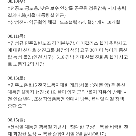
08.10(수)
○전공노·공노총, 낮은 보수 인상률·공무원 정원감축 저지 총력
결의대회(서울 대통령실 인근)
○삼성전자 임금협약 체결 : 노조설립 4년, 협상 개시 10개월
08.11(목)
○김성규 민주일반노조 경기본부장, 에어팰리스 헬기 추락사고
에 대한 신재호 선진그룹 회장의 책임 요구 30미터 높이의 통신
탑 농성 돌입(인천 서구) : 5.16 경남 거제 산불 진화용 헬기 사고
로 노동자 2명 사망
08.13(토)
○민주노총 8.15 전국노동자대회 개최(서울 숭례문 앞) 후 용산
대통령실까지 행진 : 8.16. 한미 양국 군의 ‘을지 자유의 방패’ 사
전 연습 반대, 조선직업총동맹 연대사 낭독, 윤석열 대결 정책
중단 요구
08.15(월)
○윤석열 대통령 광복절 기념사 : ‘담대한 구상’ = 북한 비핵화 전
제 과감한 보상 → 북한 순항미사일 2발 발사(08.17.)