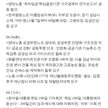
○양대노총 ‘최저임금 핵심결정기준 가구생계비 연구보고서’ 공
동 발간
○전국평등노조 아름방송지부(SO, 지부장 오광수, 경기 성남시
소재, 70여 명), 6월 7일부터 68일째 파업 : 고용보장, 임금인상
등 요구
08.16(화)
○양대노총 공공부문노조 공대위, 공공부문 민영화·구조조정 저
지! 공공성 강화! 공동투쟁 선포 : 민영화·공공기관 기능축소·인
력감축·공공성 파괴 가이드라인 철폐 요구
○화물연대 하이트진로지부 조합원 100여 명, 서울 강남 하이트
진로 본사 건물 옥상 점거 옥외광고판 고공농성 돌입 : 운송료
인상, 손배소송·계약해지 철회 요구
○노동·사회·시민단체 177개 ‘재난불평등추모행동’ 결성 ; 집중
호우 재난참사 피해 사과 및 재발방지대책 요구
08.17(수)
○윤석열 대통령 취임 100일 기자회견 ‘취임 100일, 대통령에게
듣는다’ : 100일간의 성과 제시에 대해 자화자찬, ‘자유’ 33회 언