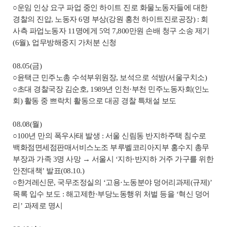
○운임 인상 요구 파업 중인 하이트 진로 화물노동자들에 대한
경찰의 진압, 노동자 6명 부상(강원 홍천 하이트진로공장) : 회
사측 파업노동자 11명에게 5억 7,800만원 손배 청구 소송 제기
(6월), 업무방해중지 가처분 신청
08.05(금)
○윤택근 민주노총 수석부위원장, 보석으로 석방(서울구치소)
○초대 경찰국장 김순호, 1989년 인천·부천 민주노동자회(인노
회) 활동 중 쁘락치 활동으로 대공 경찰 특채설 보도
08.08(월)
○100년 만의 폭우사태 발생 : 서울 신림동 반지하주택 침수로
백화점면세점판매서비스노조 부루벨코리아지부 홍수지 총무
부장과 가족 3명 사망 → 서울시 ‘지하·반지하 거주 가구를 위한
안전대책’ 발표(08.10.)
○한겨레신문, 국무조정실의 ‘고용·노동분야 덩어리과제(규제)’
목록 입수 보도 : 해고제한·부당노동행위 처벌 등을 ‘혁신 덩어
리’ 과제로 명시