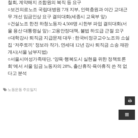
철회, 계약해지 조합원의 복직 등 요구
○보건의료노조 국립대병원 7개 지부, 인력충원과 야간 교대근
무 개선 임금인상 요구 결의대회(세종시 교육부 앞)
○건설노조 한전 하청노동자 4,500명 시한부 파업 결의대회(서
울 용산 대통령실 앞) : 고용안정대책, 불법 하도급 근절 요구
○대학강사 퇴직금 지급문제 대두 : 한국비정규교수노조와 소설
집 ‘저주토끼’ 정보라 작가, 연세대 12년 강사 퇴직금 소송 재판
개시(서울 남부지법)
○서울시여성가족재단, ‘양육·행복도시 실현을 위한 정책토론
회’에서 서울 임금 노동자의 28%, 출산휴직·육아휴직 쓴 적 없
다고 분석
노동운동 주요일지