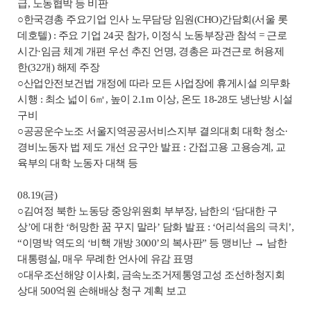
급, 노동협박 등 비판
○한국경총 주요기업 인사 노무담당 임원(CHO)간담회(서울 롯
데호텔) : 주요 기업 24곳 참가, 이정식 노동부장관 참석 = 근로
시간·임금 체계 개편 우선 추진 언명, 경총은 파견근로 허용제
한(32개) 해제 주장
○산업안전보건법 개정에 따라 모든 사업장에 휴게시설 의무화
시행 : 최소 넓이 6㎡, 높이 2.1m 이상, 온도 18-28도 냉난방 시설
구비
○공공운수노조 서울지역공공서비스지부 결의대회 대학 청소·
경비노동자 법 제도 개선 요구안 발표 : 간접고용 고용승계, 교
육부의 대학 노동자 대책 등
08.19(금)
○김여정 북한 노동당 중앙위원회 부부장, 남한의 ‘담대한 구
상’에 대한 ‘허망한 꿈 꾸지 말라’ 담화 발표 : ‘어리석음의 극치’,
“이명박 역도의 ‘비핵 개방 3000’의 복사판” 등 맹비난 → 남한
대통령실, 매우 무례한 언사에 유감 표명
○대우조선해양 이사회, 금속노조거제통영고성 조선하청지회
상대 500억원 손해배상 청구 계획 보고