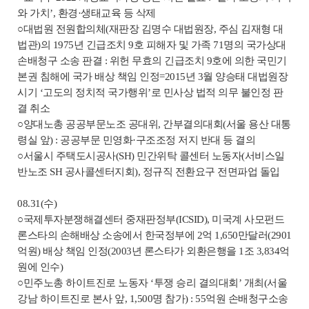
와 가치’, 환경·생태교육 등 삭제
○대법원 전원합의체(재판장 김명수 대법원장, 주심 김재형 대
법관)의 1975년 긴급조치 9호 피해자 및 가족 71명의 국가상대
손배청구 소송 판결 : 위헌 무효의 긴급조치 9호에 의한 국민기
본권 침해에 국가 배상 책임 인정=2015년 3월 양승태 대법원장
시기 ‘고도의 정치적 국가행위’로 민사상 법적 의무 불인정 판
결 취소
○양대노총 공공부문노조 공대위, 간부결의대회(서울 용산 대통
령실 앞) : 공공부문 민영화·구조조정 저지 반대 등 결의
○서울시 주택도시공사(SH) 민간위탁 콜센터 노동자(서비스일
반노조 SH 공사콜센터지회), 정규직 전환요구 전면파업 돌입
08.31(수)
○국제투자분쟁해결센터 중재판정부(ICSID), 미국계 사모펀드
론스타의 손해배상 소송에서 한국정부에 2억 1,650만달러(2901
억원) 배상 책임 인정(2003년 론스타가 외환은행을 1조 3,834억
원에 인수)
○민주노총 하이트진로 노동자 ‘투쟁 승리 결의대회’ 개최(서울
강남 하이트진로 본사 앞, 1,500명 참가) : 55억원 손배청구소송