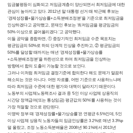
임금불평등이 심화되고 저임금계층이 양산되면서 최저임금에 대한
관심이 높아지고 있다. 2012년 말 대통령 선거 때 박근혜 후보는
‘경제성장률+물가상승률+소득분배조정분’을 기준으로 최저임금을
인상하겠다고 공약했고, 문재인 후보는 ‘최저임금을 평균임금의
50% 이상으로 끌어올리겠다.’고 공약했다.
이들 공약을 종합하면, ① 중장기적인 최저임금 수준 목표치는
평균임금의 50%로 하되 단계적 인상을 추진하고, ② 평균임금의
50%를 달성할 때까지는 매년 ‘경제성장률+물가상승률
+소득분배조정분’을 하한선으로 하여 최저임금을 인상하는
방향에서 합의 도출이 가능할 것으로 보인다.
그러나 이처럼 최저임금 결정기준에 합의한다 해도 문제가 말끔히
해소되는 것은 아니다. 어떤 자료를, 어떤 기준으로 사용하느냐에
따라 최저임금 수준에 대한 평가와 대책이 달라지기 때문이다.
노동부의 사업체노동력조사 결과 중 ‘5인 이상 사업체 상용직의
시간당 정액급여(또는 통상임금) 평균값의 50%’를 사용하는 것이
가장 적절할 것으로 판단된다.
이명박 정부 때 ‘경제성장률+물가상승률’은 연평균 6.5%인데, 5인
이상 사업체 상용직 노동자들의 임금인상률은 3.2%로 매년 3.3%p
덜 올랐고, 조정 노동소득분배율은 2008년 90.1%에서 2013년