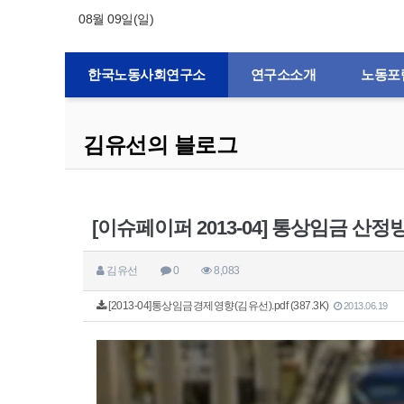
08월 09일(일)
한국노동사회연구소
연구소소개
노동포
김유선의 블로그
[이슈페이퍼 2013-04] 통상임금 
김유선
0
8,083
[2013-04]통상임금경제영향(김유선).pdf (387.3K)
2013.06.19