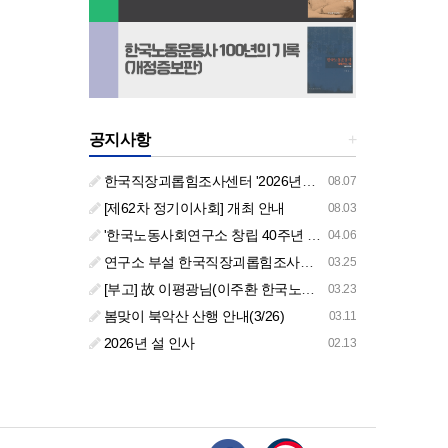
공지사항
+
한국직장괴롭힘조사센터 '2026년도 하반기 주요 사업 안내' (교육/컨설팅)
08.07
[제62차 정기이사회] 개최 안내
08.03
'한국노동사회연구소 창립 40주년 기념 행사 안내'
04.06
연구소 부설 한국직장괴롭힘조사센터 '2026년도 주요 사업 안내' (교육/컨설팅)
03.25
[부고] 故 이평광님(이주환 한국노동사회연구소 부소장 부친상)
03.23
봄맞이 북악산 산행 안내(3/26)
03.11
2026년 설 인사
02.13