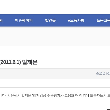
럼
이슈페이퍼
발간물
e노동사회
노동교
11.6.1) 발제문
2011.06.
니다. 김유선의 발제문 '최저임금 수준평가와 고용효과' 이외에 토론자들의 