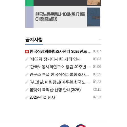
공지사항
+
한국직장괴롭힘조사센터 '2026년도 하반기 주요 사업 안내' (교육/컨설팅)
08.07
[제62차 정기이사회] 개최 안내
08.03
'한국노동사회연구소 창립 40주년 기념 행사 안내'
04.06
연구소 부설 한국직장괴롭힘조사센터 '2026년도 주요 사업 안내' (교육/컨설팅)
03.25
[부고] 故 이평광님(이주환 한국노동사회연구소 부소장 부친상)
03.23
봄맞이 북악산 산행 안내(3/26)
03.11
2026년 설 인사
02.13