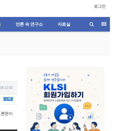
로그인
육
언론 속 연구소
자료실
06 12:00
1,745
토론문이