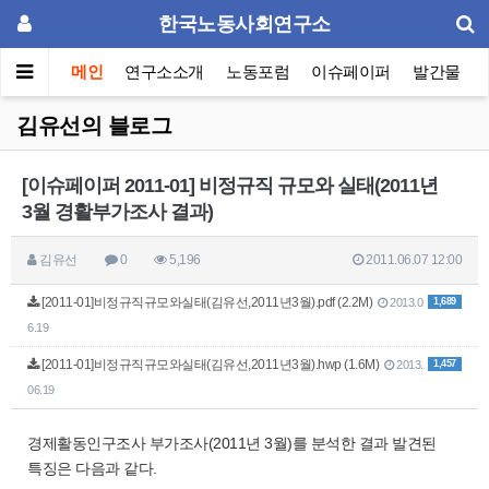
한국노동사회연구소
메인
연구소소개
노동포럼
이슈페이퍼
발간물
김유선의 블로그
[이슈페이퍼 2011-01] 비정규직 규모와 실태(2011년
3월 경활부가조사 결과)
김유선
0
5,196
2011.06.07 12:00
[2011-01]비정규직규모와실태(김유선,2011년3월).pdf (2.2M)
1,689
2013.0
6.19
[2011-01]비정규직규모와실태(김유선,2011년3월).hwp (1.6M)
1,457
2013.
06.19
경제활동인구조사 부가조사(2011년 3월)를 분석한 결과 발견된
특징은 다음과 같다.