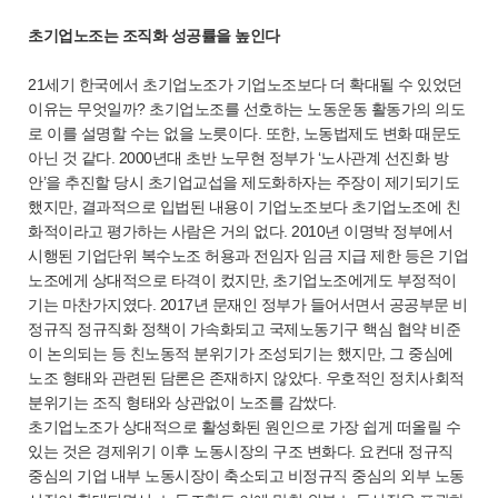
초기업노조는 조직화 성공률을 높인다
21세기 한국에서 초기업노조가 기업노조보다 더 확대될 수 있었던
이유는 무엇일까? 초기업노조를 선호하는 노동운동 활동가의 의도
로 이를 설명할 수는 없을 노릇이다. 또한, 노동법제도 변화 때문도
아닌 것 같다. 2000년대 초반 노무현 정부가 ‘노사관계 선진화 방
안’을 추진할 당시 초기업교섭을 제도화하자는 주장이 제기되기도
했지만, 결과적으로 입법된 내용이 기업노조보다 초기업노조에 친
화적이라고 평가하는 사람은 거의 없다. 2010년 이명박 정부에서
시행된 기업단위 복수노조 허용과 전임자 임금 지급 제한 등은 기업
노조에게 상대적으로 타격이 컸지만, 초기업노조에게도 부정적이
기는 마찬가지였다. 2017년 문재인 정부가 들어서면서 공공부문 비
정규직 정규직화 정책이 가속화되고 국제노동기구 핵심 협약 비준
이 논의되는 등 친노동적 분위기가 조성되기는 했지만, 그 중심에
노조 형태와 관련된 담론은 존재하지 않았다. 우호적인 정치사회적
분위기는 조직 형태와 상관없이 노조를 감쌌다.
초기업노조가 상대적으로 활성화된 원인으로 가장 쉽게 떠올릴 수
있는 것은 경제위기 이후 노동시장의 구조 변화다. 요컨대 정규직
중심의 기업 내부 노동시장이 축소되고 비정규직 중심의 외부 노동