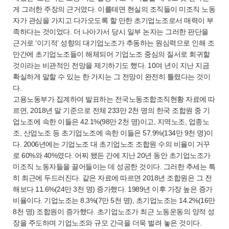
게 그러한 주장의 근거였다. 이를테면 현실의 조직들이 미조직 노동
자가 관심을 가지고 다가오도록 할 만한 초기업노조로서 매력이 부
족하다는 것이었다. 더 나아가서 당시 일부 논자는 그러한 판단을
근거로 ‘이기적’ 성향의 대기업노조가 추동하는 원심력으로 인해 조
만간에 초기업노조들이 해체되어 기업노조 중심의 질서로 회귀할
것이라는 비관적인 전망을 제기하기도 했다. 10여 년이 지난 지금
확실하게 말할 수 있는 한 가지는 그 전망이 완전히 틀렸다는 것이
다.
고용노동부가 집계하여 발표하는 전국노동조합조직현황 자료에 따
르면, 2018년 말 기준으로 전체 233만 2천 명의 한국 조합원 중 기
업노조에 속한 이들은 42.1%(98만 2천 명)이고, 지역노조, 업종노
조, 산업노조 등 초기업노조에 속한 이들은 57.9%(134만 9천 명)이
다. 2006년에는 기업노조 대 초기업노조 조합원 수의 비율이 거꾸
로 60%와 40%였다. 어찌 됐든 간에 지난 20년 동안 초기업노조가
미조직 노동자들을 끌어들이는 데 성공한 것이다. 그러한 추세는 특
히 최근에 두드러진다. 같은 자료에 따르면 2018년 조합원은 그 전
해보다 11.6%(24만 3천 명) 증가했다. 1989년 이후 가장 높은 증가
비율이다. 기업노조는 8.3%(7만 5천 명), 초기업노조는 14.2%(16만
8천 명) 조합원이 증가했다. 초기업노조가 최근 노동운동의 양적 성
장을 주도하며 기업노조와 규모 간극을 더욱 벌려 놓은 것이다.