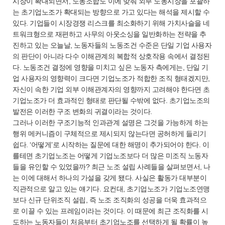
시장이 확대되면서, 노동조합도 이에 맞춰 외부 노동시장을 포괄하
는 초기업노조가 확대되는 방향으로 가고 있다는 해석을 제시할 수
있다. 기업들이 시장경쟁 리스크를 최소화하기 위해 가치사슬을 네
트워크형으로 재편하고 사무의 아웃소싱을 일반화하는 전략을 추
진하고 있는 오늘날, 노동자들의 노동조건 수준은 단일 기업 사용자
의 판단이 아니라 다수 이해관계의 복합적 상호작용 속에서 결정된
다. 노동조건 결정에 영향을 미치고 싶은 노동자 측에게는, 단일 기
업 사용자의 영향력이 크다면 기업노조가 적합한 조직 형태겠지만,
자신이 속한 기업 외부 이해관계자의 영향까지 고려해야 한다면 초
기업노조가 더 효과적인 형태로 판단될 수밖에 없다. 초기업노조의
발전은 이러한 구조 변화의 귀결이라는 것이다.
그러나 이러한 구조기능적 인과관계 설명은 그것을 가능하게 하는
행위 메커니즘이 구체적으로 제시되지 않는다면 공허하게 들리기
쉽다. ‘어떻게’로 시작하는 질문에 대한 해명이 추가되어야 한다. 이
를테면 초기업노조는 어떻게 기업노조보다 더 많은 미조직 노동자
들을 유인할 수 있었을까? 최근 노조 설립 사례들을 살펴보면서, 나
는 이에 대해서 하나의 가설을 갖게 됐다. 사실은 활동가 대부분이
직관적으로 알고 있는 얘기다. 요컨대, 초기업노조가 기업노조연맹
보다 신규 단위조직 설립, 즉 노조 조직화의 성공을 더욱 효과적으
로 이끌 수 있는 프레임이라는 것이다. 이 때문에 최근 조직화를 시
도하는 노동자들이 처음부터 초기업노조를 선택하게 될 확률이 높