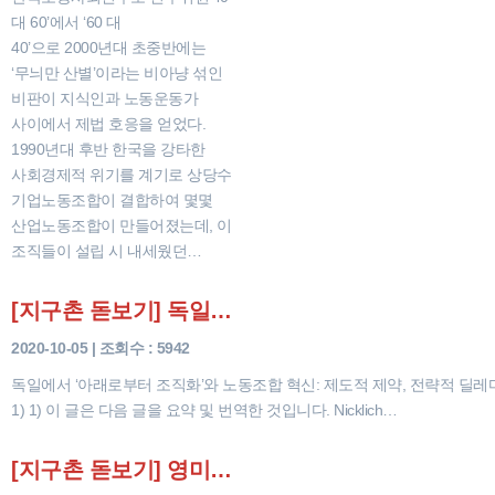
대 60’에서 ‘60 대
40’으로 2000년대 초중반에는
‘무늬만 산별’이라는 비아냥 섞인
비판이 지식인과 노동운동가
사이에서 제법 호응을 얻었다.
1990년대 후반 한국을 강타한
사회경제적 위기를 계기로 상당수
기업노동조합이 결합하여 몇몇
산업노동조합이 만들어졌는데, 이
조직들이 설립 시 내세웠던…
[지구촌 돋보기] 독일에서 ‘아래로부터 조직화’와 노동조합 혁신: 제도적 제약, 전략적 딜레마, 그리고 조직…
2020-10-05 | 조회수 : 5942
독일에서 ‘아래로부터 조직화’와 노동조합 혁신: 제도적 제약, 전략적 딜레마
1) 1) 이 글은 다음 글을 요약 및 번역한 것입니다. Nicklich…
[지구촌 돋보기] 영미식 조직화 모형의 유럽식 수용: 독일 노동조합 사례(상)