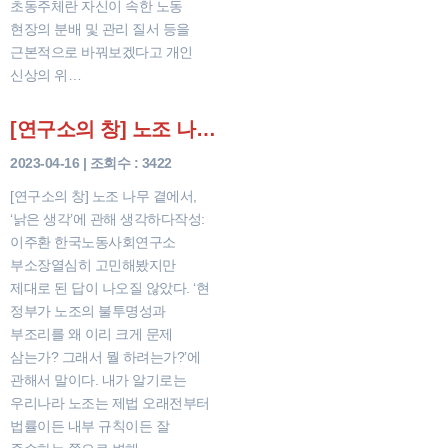
초동주체란 자신이 속한 노동
현장의 분배 및 관리 질서 등을
근본적으로 바꿔보겠다고 개인
신상의 위…
[연구소의 창] 노조 나무 곁에서, ‘낡은 생각’에 관해 생각하다
2023-04-16 | 조회수 : 3422
[연구소의 창] 노조 나무 곁에서,
‘낡은 생각’에 관해 생각하다작성:
이주환 한국노동사회연구소
부소장열심히 고민해봤지만
제대로 된 답이 나오질 않았다. ‘현
정부가 노조의 불투명성과
부조리를 왜 이리 크게 문제
삼는가? 그래서 뭘 하려는가?’에
관해서 말이다. 내가 알기로는
우리나라 노조는 제법 오래전부터
법률이든 내부 규칙이든 잘