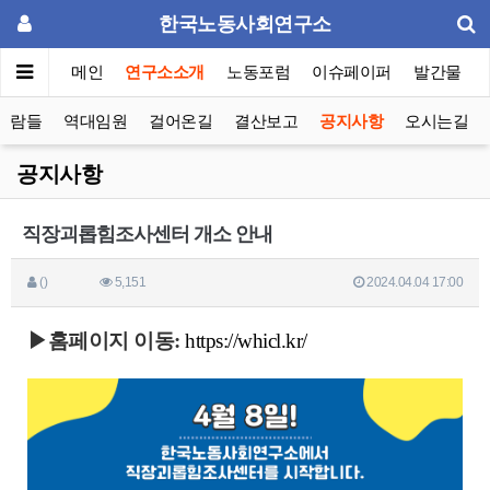
한국노동사회연구소
메인
연구소소개
노동포럼
이슈페이퍼
발간물
사람들
역대임원
걸어온길
결산보고
공지사항
오시는길
공지사항
직장괴롭힘조사센터 개소 안내
()
5,151
2024.04.04 17:00
▶홈페이지 이동:
https://whicl.kr/