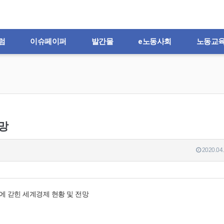
럼
이슈페이퍼
발간물
e노동사회
노동교
망
2020.04.
9에 갇힌 세계경제 현황 및 전망