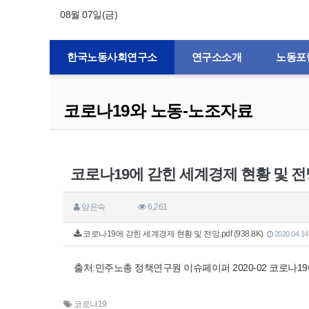
08월 07일(금)
한국노동사회연구소
연구소소개
노동포
코로나19와 노동-노조자료
코로나19에 갇힌 세계경제 현황 및 전
양은숙
6,261
코로나19에 갇힌 세계경제 현황 및 전망.pdf (938.8K)
2020.04.14
출처:민주노총 정책연구원 이슈페이퍼 2020-02 코로나1
코로나19