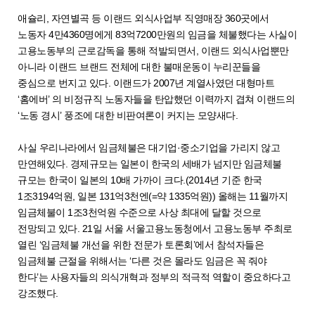
애슐리, 자연별곡 등 이랜드 외식사업부 직영매장 360곳에서
노동자 4만4360명에게 83억7200만원의 임금을 체불했다는 사실이
고용노동부의 근로감독을 통해 적발되면서, 이랜드 외식사업뿐만
아니라 이랜드 브랜드 전체에 대한 불매운동이 누리꾼들을
중심으로 번지고 있다. 이랜드가 2007년 계열사였던 대형마트
‘홈에버’ 의 비정규직 노동자들을 탄압했던 이력까지 겹쳐 이랜드의
‘노동 경시’ 풍조에 대한 비판여론이 커지는 모양새다.
사실 우리나라에서 임금체불은 대기업·중소기업을 가리지 않고
만연해있다. 경제규모는 일본이 한국의 세배가 넘지만 임금체불
규모는 한국이 일본의 10배 가까이 크다.(2014년 기준 한국
1조3194억원, 일본 131억3천엔(=약 1335억원)) 올해는 11월까지
임금체불이 1조3천억원 수준으로 사상 최대에 달할 것으로
전망되고 있다. 21일 서울 서울고용노동청에서 고용노동부 주최로
열린 ‘임금체불 개선을 위한 전문가 토론회’에서 참석자들은
임금체불 근절을 위해서는 ‘다른 것은 몰라도 임금은 꼭 줘야
한다’는 사용자들의 의식개혁과 정부의 적극적 역할이 중요하다고
강조했다.