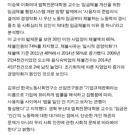
이승욱 이화여대 법학전문대학원 교수는 ‘임금체불 개선을 위한
임금체불 행정시스템 개편 방향’ 발제에서 “사용자의 준법의식
결여와 경영악화 시 우선 노동자 임금부터 체불하는 노동력의 경시
풍조 등 사회심리적 요인이 막대한 임금체불의 이유 중 하나”라고
분석했다.
이 교수의 발제문을 보면 30인 미만 사업장이 체불액의 65%,
체불인원의 74%를 차지했고, 체불사유는 ‘일시적 경영악화’가
체불액 기준 2011년 48%에서 2014년 56%로 증가했다. 2006년
2만4천건이었던 도소매·음식숙박업의 체불건수는 2014년
4만7천건으로 2배 남짓 늘었다. 조기퇴직에 따른 자영업자 증가와
경영악화가 원인인 것으로 보인다.
김유선 한국노동사회연구소 선임연구원은 “기업규제완화라는
이름으로 기업에 유리하게 법률을 해석하고 집행함에 따라,
사용자들 사이에서 ‘법을 일단 안 지키고 보자’는 관행이
형성됐다”고 지적했다. 권혁 부산대 법학전문대학원 교수도 “임금은
‘인간’의 노동력에 대한 대가라는 점에서, 단순한 개인 채권의
문제가 아니라 우리 사회 안전에 관한 사회적 문제로 바라봐야
한다”고 밝혔다.