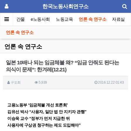
한국노동사회연구소
이퍼
발간물
e노동사회
노동교육
언론 속 연구소
자료실
언론 속 연구소
언론 속 연구소
일본 10배나 되는 임금체불 왜? “임금 안줘도 된다는
의식이 문제”: 한겨레(12.21)
구도희
5,939
2016.12.22 01:43
고용노동부 ‘임금체불 개선 토론회’
김유선 박사 “사용자, 일단 법 안 지키자 관행”
이승욱 교수 “정부가 먼저 지급한 뒤
사용자에 구상권 청구하는 제도 도입해야”