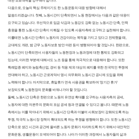
대한 보호대책을 강구해야
합니다.
다음으로, 오늘의 핵심 주제이기도 한 노동운동의 대응 방향에 대해서
말
씀드리겠습니다. 첫째, 노동시간이 단축되면서 노동 현장에서는 다음과 같
은 대응이
요구되고 있습니다. 우선적으로 임금 삭감과 노동강도 강화 없는
노동시간 단축, 인력
충원을 통한 노동시간 단축이 이뤄질 수 있도록 사용자
측에 요구하고 실천해야 합니다.
이를테면 노동시간 단축이 노동자의 건강
이라는 목적을 가지고 있다고 전제했을 때,
교대제도 개편, 밤 근무 노동자
보호 방안 마련 등이 병행되어야 할 것입니다. 한편으로,
노동시간이 단축되
면서 사용자들의 노동현장과 노동과정에 대한 통제도 강화되고
있는데, 이
러한 부분에 대해서도 노조 등을 통해 적극적으로 대응해야 합니다. 또한
특
례업종 폐지와 농림축산업, 경비 등 적용 제외 대상의 폐지를 위한 전국적인
투쟁에
연대해야 하고, 노동시간 근로계약서 명시 의무화와 노동시간 공시
제 도입을 위해
노력해야 합니다. 마지막으로, 휴일휴가 연속 사용권을 확보
하여 ‘장기간 휴가’
보장되도록 노동현장의 문화를 바꿔나가야 할 것입니다.
둘째, 노동시간 단축은 한편으로 노동의 유연성 확대를 요구하는 사용자
측의 공세,
노동자에 대한 자본주의 문화의 포섭 공세 등과 연결될 수 있다
고 봅니다. 때문에 노동
측에서는 이를 막아내기 위해서 노동시간 단축과 더
불어 사회보장이 강화되도록 하는
투쟁, 적극적 노동시장 정책이 확대되도
록 하는 투쟁을 병행해야 합니다. 또한 노동시간
단축으로 생긴 시간과 공간
에 올바른 노동자 문화가 자리하도록 하기 위해서 대안적인
문화운동, 생활
운동이 모색되어야 합니다. 나아가 이러한 과정에서 노동자들의 삶과