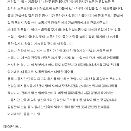
개선할 수 있는 기회입니다. 하루 평균 10시
간 이상의 장시간 노동과 휴일노동 등
최악의 노동조건을 개선함으로써 노
동자들이 보다 안전하게 일을 할 수 있도록 합니다.
둘째, 건설산업 같은 경
우 공사 기간 동안만 사업장이 만들어지기 때문에 근로기준법이
잘 적용되
지 않았는데, 노동시간 단축은 이제 건설현장에서도 근로기준법이
제대로
적용될 수 있다는 희망을 갖게 합니다. 건설노동자도 저녁과 휴일이 있는 삶
을
누릴 수 있어야 합니다. 셋째, 노동시간이 줄면 사람을 늘려야겠죠. 일자
리 나누기를
통한 일자리 창출이 가능해질 것이라 생각합니다.
그러나 현장에서 느껴지는 노동시간 단축에 대한 경영계의 반발과 저항은
매우
거셉니다. 자본의 전략적 선택은 크게 두 가지로 볼 수 있는데 먼저, 제
도의 안정화를
저지하는 겁니다. 이 부분에서 어느 정도 성공했다고 생각합
니다. 6개월 처벌 유예를
얻어냈죠. 다음으로, 노동현장에서 다양한 꼼수를
통해 노동시간 단축의 의도와 취지를 훼손하는 것입니다. 지난 5월 31일에
는 우리나라
건설업계 사용자들이 7천여 명이 모여서 주 52시간을 반대하는
취지의 결의대회를
했습니다. 전례가 없는 일이었는데요. 미루어 짐작하건
대 지금 경영계 측에서는
노동시간 단축에 맞춰 생산체계와 인력관리 구조
를 바꿀 생각이 없는 것 같습니다.
공정관리 변경 등 노동시간 단축에 맞추
기 위해 필요한 것과 관련된 논의들을
어디에서도 들을 수가 없
제작년도 :