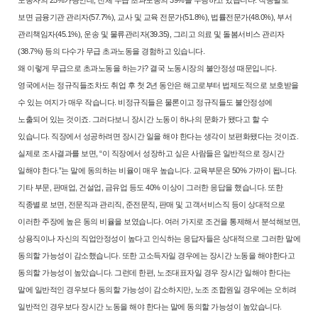
보면 금융기관 관
리자(57.7%), 교사 및 교육 전문가(51.8%), 법률전문가(48.0%), 부서
관리책
임자(45.1%), 운송 및 물류관리자(39.35), 그리고 의료 및 돌봄서비스 관리자
(38.7%) 등의 다수가 무급 초과노동을 경험하고 있습니다.
왜 이렇게 무급으로 초과노동을 하는가? 결국 노동시장의 불안정성 때문
입니다.
영국에서는 정규직들조차도 취업 후 첫 2년 동안은 해고로부터 법
제도적으로 보호받을
수 있는 여지가 매우 작습니다. 비정규직들은 물론이
고 정규직들도 불안정성에
노출되어 있는 것이죠. 그러다보니 장시간 노동
이 하나의 문화가 됐다고 할 수
있습니다. 직장에서 성공하려면 장시간 일을
해야 한다는 생각이 보편화됐다는 것이죠.
실제로 조사결과를 보면, “이 직장에서 성장하고 싶은 사람들은 일반적으
로 장시간
일해야 한다.”는 말에 동의하는 비율이 매우 높습니다. 교육부문
은 50% 가까이 됩니다.
기타 부문, 판매업, 건설업, 금유업 등도 40% 이상
이 그러한 응답을 했습니다. 또한
직종별로 보면, 전문직과 관리직, 준전문
직, 판매 및 고객서비스직 등이 상대적으로
이러한 주장에 높은 동의 비율
을 보였습니다. 여러 가지로 조건을 통제해서 분석해보면,
상용직이나 자신
의 직업안정성이 높다고 인식하는 응답자들은 상대적으로 그러한 말에
동의
할 가능성이 감소했습니다. 또한 고소득자일 경우에는 장시간 노동을 해야
한다고
동의할 가능성이 높았습니다. 그런데 한편, 노조대표자일 경우 장시
간 일해야 한다는
말에 일반적인 경우보다 동의할 가능성이 감소하지만, 노
조 조합원일 경우에는 오히려
일반적인 경우보다 장시간 노동을 해야 한다
는 말에 동의할 가능성이 높았습니다.