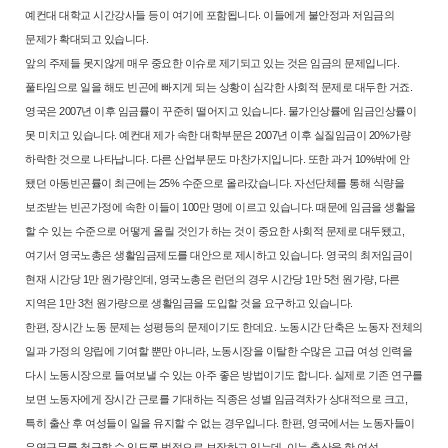
예컨대 대학교 시간강
사들 등이 여기에 포함됩니다. 이들에게 불안정과 저임금의
문제가 확대되
고 있습니다.
앞의 주제들 못지않게 매우 중요한 이슈로 제기되고 있는 것은 임금의 문
제입니다.
풀타임으로 일을 해도 빈곤에 빠지게 되는 상황이 심각한 사회적
문제로 대두한 거죠.
영국은 2007년 이후 임금률이 꾸준히 떨어지고 있습니
다. 물가인상률에 임금인상률이
못 미치고 있습니다. 예컨대 제가 속한 대
학부문은 2007년 이후 실질임금이 20%가량
하락한 것으로 나타납니다. 다
른 산업부문도 마찬가지입니다. 또한 과거 10%밖에 안
됐던 아동빈곤률이
최근에는 25% 수준으로 올라갔습니다. 자선단체를 통해 식량을
보조받는
빈곤가정에 속한 이들이 100만 명에 이르고 있습니다. 때문에 임금을 생활
을
할 수 있는 수준으로 어떻게 올릴 것인가 하는 것이 중요한 사회적 문제
로 대두됐고,
여기서 영국노총은 생활임금제도를 대안으로 제시하고 있습니
다. 영국의 최저임금이
현재 시간당 1만 원가량인데, 영국노총은 런던의 경
우 시간당 1만 5천 원가량, 다른
지역은 1만 3천 원가량으로 생활임금을 도
입할 것을 요구하고 있습니다.
한편, 장시간 노동 문제는 성평등의 문제이기도 한데요. 노동시간 단축은
노동자 전체의
일과 가정의 양립에 기여할 뿐만 아니라, 노동시장을 이탈한
수많은 고급 여성 인력을
다시 노동시장으로 들여보낼 수 있는 아주 좋은 방
법이기도 합니다. 실제로 기존 연구를
보면 노동자에게 장시간 근로를 기대
하는 직종은 성별 임금격차가 상대적으로 크고,
특히 출산 후 여성들이 일
을 유지할 수 없는 경우입니다. 한편, 영국에서는 노동자들이
유연근무를 청
구할 수 있도록 법적으로 보장하고 있는데, 이는 출산을 한 여성