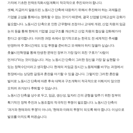
가치
에 기초한 전략조직화사업계획이 적극적으로 추진되어야 합니다.
셋째, 지금까지 말씀드린 노동시간 단축에 대응하기 위해서 추진해야 하
는 과제들은
기업별 교섭을 통해서는 쟁취할 수 없는 것이기 때문에, 결국
산업별 단체교섭의 강화가
필요합니다. 노동시간 단축으로 인한 근무형태
조정이나 교대제 개편, 산업 차원의 임금
논의 등을 통해 현재의 기업별 교
섭구조를 개선하고 산업 차원의 협상을 강화해가야
한다고 생각합니다. 이
러한 과정 속에서 장기적으로는 한국도 전 세계적인 추세를
반영하여 주 30
시간제도 도입 투쟁을 준비하고 모색해야 하지 않을까 싶습니다.
촛불시민혁명을 통해 탄생한 문재인 정부가 가장 많이 외친 구호가 “사
람이
먼저다”라는 것이었습니다. 저는 노동시간 단축이 그러한 정신을 가장
잘 실현할 수
있는 정책수단이라고 생각합니다. 현재의 저임금 장시간 노동
체제를 바꾸는 과정에서
현장에서는 상당한 갈등과 혼란을 야기할 수 있을
겁니다. 그렇지만 그러한 혼란을
빌미로 노동시간 단축에 따른 후속 대책과
구조개혁이 적극적으로 이뤄지지 않으면
오히려 과거보다 후퇴할 수 있습
니다.
노동시간 단축을 상수로 두고, 임금, 생산성, 일자리 간의 균형을 맞추기
위한 정부의
획기적인 정책 추진과 노동조합의 적극적인 투쟁이 필요합니
다. 노동시간 단축이
‘과거와 현재와의 투쟁’이 아니라, ‘현재와 미래의 투
쟁’이 되도록 해야 합니다. 이상으로
발표를 마치도록 하겠습니다.