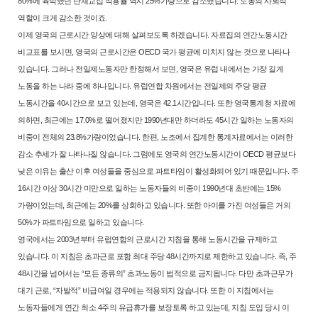
80%
에 육박했던 단체교섭 적용률 역시 25%가량으로 감소했습니다. 노동의 사
회적
역할이 크게 감소한 것이죠.
이제 영국의 근로시간 양상에 대해 살펴보도록 하겠습니다. 자료집의 연
간노동시간
비교표를 보시면, 영국의 근로시간은 OECD 국가 평균에 미치
지 않는 것으로 나타나
있습니다. 그러나 전일제노동자만 한정해서 보면, 영
국은 유럽 내에서는 가장 길게
노동을 하는 나라 중에 하나입니다. 유럽연
합 차원에서는 전일제의 주당 평균
노동시간을 40시간으로 보고 있는데, 영
국은 42.1시간입니다. 또한 영국통계청 자료에
의하면, 최근에는 17.0%로
떨어졌지만 1990년대만 하더라도 45시간 일하는 노동자의
비중이 전체의
23.8%가량이었습니다. 한편, 노조에서 집계한 통계자료에서는 이러한
감소
추세가 잘 나타나질 않습니다. 그럼에도 영국의 연간노동시간이 OECD 평균
보다
낮은 이유는 출산 이후 여성들을 중심으로 파트타임이 활성화되어 있
기 때문입니다. 주
16시간 이상 30시간 미만으로 일하는 노동자들의 비중이
1990년대 초반에는 15%
가량이었는데, 최근에는 20%를 상회하고 있습니다.
또한 아이를 가진 여성들은 거의
50%가 파트타임으로 일하고 있습니다.
영국에서는 2003년부터 유럽연합의 근로시간 지침을 통해 노동시간을 규
제하고
있습니다. 이 지침은 초과근로 포함 최대 주당 48시간까지로 제한하
고 있습니다. 즉, 주
48시간을 넘어서는 “모든 종류의” 초과노동이 법적으
로 금지됩니다. 다만 초과근무가
대기 근로, “자발적” 비급여일 경우에는 적
용되지 않습니다. 또한 이 지침에서는
노동자들에게 연간 최소 4주의 유급
휴가를 보장토록 하고 있는데, 지침 도입 당시 이