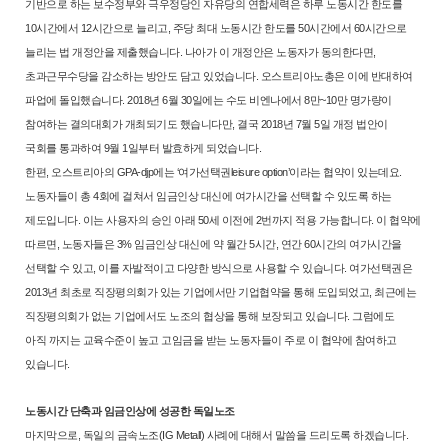
기반으로 하는 보수정부와 극우정당인 자유당의 연
합세력은 하루 노동시간 한도를
10시간에서 12시간으로 늘리고, 주당 최대
노동시간 한도를 50시간에서 60시간으로
늘리는 법 개정안을 제출했습니
다. 나아가 이 개정안은 노동자가 동의한다면,
초과근무수당을 감소하는 방
안도 담고 있었습니다. 오스트리아노총은 이에 반대하여
파업에 돌입했습니
다. 2018년 6월 30일에는 수도 비엔나에서 8만~10만 명가량이
참여하는 결
의대회가 개최되기도 했습니다만, 결국 2018년 7월 5일 개정 법안이
국회를
통과하여 9월 1일부터 발효하게 되었습니다.
한편, 오스트리아의 GPA-djp에는 ‘여가선택권leisure option’이라는 협약
이 있는데요.
노동자들이 총 4회에 걸쳐서 임금인상 대신에 여가시간을 선
택할 수 있도록 하는
제도입니다. 이는 사용자의 승인 아래 50세 이전에 2번
까지 적용 가능합니다. 이 협약에
따르면, 노동자들은 3% 임금인상 대신에
약 월간 5시간, 연간 60시간의 여가시간을
선택할 수 있고, 이를 자발적이고
다양한 방식으로 사용할 수 있습니다. 여가선택권은
2013년 최초로 직장평
의회가 있는 기업에서만 기업협약을 통해 도입되었고, 최근에는
직장평의회
가 없는 기업에서도 노조의 협상을 통해 보장되고 있습니다. 그럼에도
아직
까지는 교육수준이 높고 고임금을 받는 노동자들이 주로 이 협약에 참여하
고
있습니다.
노동시간 단축과 임금인상에 성공한 독일노조
마지막으로, 독일의 금속노조(IG Metall) 사례에 대해서 말씀을 드리도록
하겠습니다.