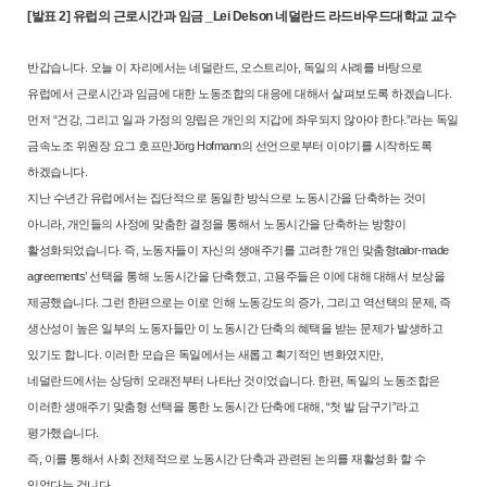
[발표 2] 유럽의 근로시간과 임금 _Lei Delson 네덜란드 라드바우드대학교 교수
반갑습니다. 오늘 이 자리에서는 네덜란드, 오스트리아, 독일의 사례를 바
탕으로
유럽에서 근로시간과 임금에 대한 노동조합의 대응에 대해서 살펴보
도록 하겠습니다.
먼저 “건강, 그리고 일과 가정의 양립은 개인의 지갑에 좌
우되지 않아야 한다.”라는 독일
금속노조 위원장 요그 호프만Jörg Hofmann의
선언으로부터 이야기를 시작하도록
하겠습니다.
지난 수년간 유럽에서는 집단적으로 동일한 방식으로 노동시간을 단축하
는 것이
아니라, 개인들의 사정에 맞춤한 결정을 통해서 노동시간을 단축하
는 방향이
활성화되었습니다. 즉, 노동자들이 자신의 생애주기를 고려한 ‘개
인 맞춤형tailor-made
agreements’ 선택을 통해 노동시간을 단축했고, 고용주
들은 이에 대해 대해서 보상을
제공했습니다. 그런 한편으로는 이로 인해 노
동강도의 증가, 그리고 역선택의 문제, 즉
생산성이 높은 일부의 노동자들만
이 노동시간 단축의 혜택을 받는 문제가 발생하고
있기도 합니다. 이러한 모
습은 독일에서는 새롭고 획기적인 변화였지만,
네덜란드에서는 상당히 오래
전부터 나타난 것이었습니다. 한편, 독일의 노동조합은
이러한 생애주기 맞
춤형 선택을 통한 노동시간 단축에 대해, “첫 발 담구기”라고
평가했습니다.
즉, 이를 통해서 사회 전체적으로 노동시간 단축과 관련된 논의를 재활성화
할 수
있었다는 겁니다.