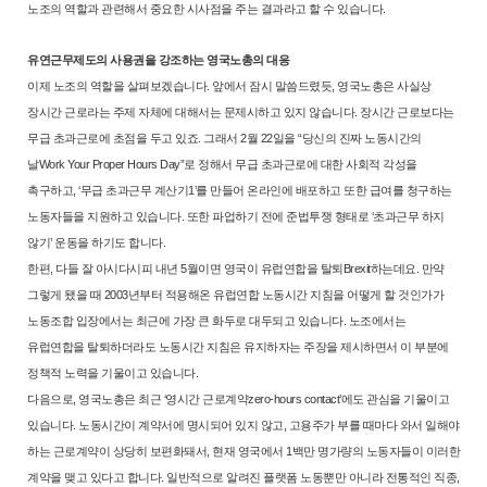
노조의 역할과 관련해서 중요한 시사
점을 주는 결과라고 할 수 있습니다.
유연근무제도의 사용권을 강조하는 영국노총의 대응
이제 노조의 역할을 살펴보겠습니다. 앞에서 잠시 말씀드렸듯, 영국노총
은 사실상
장시간 근로라는 주제 자체에 대해서는 문제시하고 있지 않습니
다. 장시간 근로보다는
무급 초과근로에 초점을 두고 있죠. 그래서 2월 22
일을 “당신의 진짜 노동시간의
날Work Your Proper Hours Day”로 정해서 무
급 초과근로에 대한 사회적 각성을
촉구하고, ‘무급 초과근무 계산기1’를 만
들어 온라인에 배포하고 또한 급여를 청구하는
노동자들을 지원하고 있습니
다. 또한 파업하기 전에 준법투쟁 형태로 ‘초과근무 하지
않기’ 운동을 하기
도 합니다.
한편, 다들 잘 아시다시피 내년 5월이면 영국이 유럽연합을 탈퇴Brexit하
는데요. 만약
그렇게 됐을 때 2003년부터 적용해온 유럽연합 노동시간 지침
을 어떻게 할 것인가가
노동조합 입장에서는 최근에 가장 큰 화두로 대두되
고 있습니다. 노조에서는
유럽연합을 탈퇴하더라도 노동시간 지침은 유지하
자는 주장을 제시하면서 이 부분에
정책적 노력을 기울이고 있습니다.
다음으로, 영국노총은 최근 ‘영시간 근로계약zero-hours contact’에도 관심
을 기울이고
있습니다. 노동시간이 계약서에 명시되어 있지 않고, 고용주가
부를 때마다 와서 일해야
하는 근로계약이 상당히 보편화돼서, 현재 영국에
서 1백만 명가량의 노동자들이 이러한
계약을 맺고 있다고 합니다. 일반적
으로 알려진 플랫폼 노동뿐만 아니라 전통적인 직종,