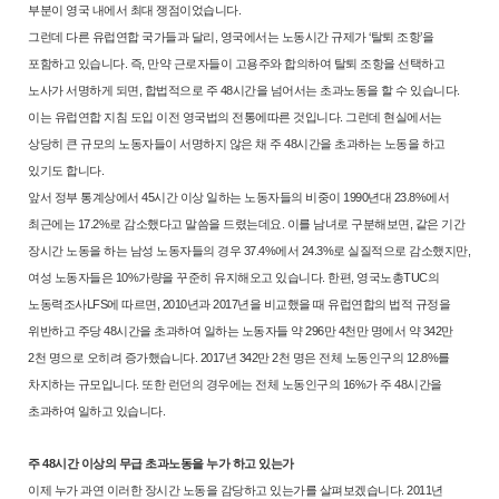
부분이 영국 내에서 최대
쟁점이었습니다.
그런데 다른 유럽연합 국가들과 달리, 영국에서는 노동시간 규제가 ‘탈퇴
조항’을
포함하고 있습니다. 즉, 만약 근로자들이 고용주와 합의하여 탈퇴
조항을 선택하고
노사가 서명하게 되면, 합법적으로 주 48시간을 넘어서는
초과노동을 할 수 있습니다.
이는 유럽연합 지침 도입 이전 영국법의 전통에
따른 것입니다. 그런데 현실에서는
상당히 큰 규모의 노동자들이 서명하지
않은 채 주 48시간을 초과하는 노동을 하고
있기도 합니다.
앞서 정부 통계상에서 45시간 이상 일하는 노동자들의 비중이 1990년대
23.8%에서
최근에는 17.2%로 감소했다고 말씀을 드렸는데요. 이를 남녀로
구분해보면, 같은 기간
장시간 노동을 하는 남성 노동자들의 경우 37.4%에
서 24.3%로 실질적으로 감소했지만,
여성 노동자들은 10%가량을 꾸준히
유지해오고 있습니다. 한편, 영국노총TUC의
노동력조사LFS에 따르면, 2010
년과 2017년을 비교했을 때 유럽연합의 법적 규정을
위반하고 주당 48시간
을 초과하여 일하는 노동자들 약 296만 4천만 명에서 약 342만
2천 명으로
오히려 증가했습니다. 2017년 342만 2천 명은 전체 노동인구의 12.8%를
차
지하는 규모입니다. 또한 런던의 경우에는 전체 노동인구의 16%가 주 48시
간을
초과하여 일하고 있습니다.
주 48시간 이상의 무급 초과노동을 누가 하고 있는가
이제 누가 과연 이러한 장시간 노동을 감당하고 있는가를 살펴보겠습니
다. 2011년