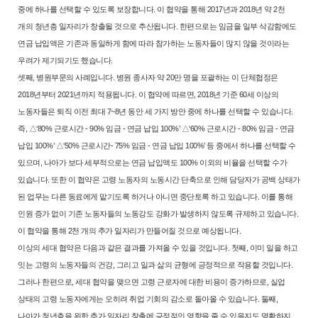
중에 하나를
선택할 수 있도록 보장합니다. 이 협약을 통해 2017년과 2018년 약 2천
개
의 청년층 일자리가 창출될 것으로 추산됩니다. 한편으로는 임금을 일부 삭
감함에도
연금 납입액은 기존과 동일하게 함에 따라 참가하는 노동자들이
많지 않을 것이라는
우려가 제기되기도 했습니다.
셋째, 병원부문의 사례입니다. 병원 종사자 약 20만 명을 포괄하는 이 단
체협정은
2018년부터 2021년까지 적용됩니다. 이 협약에 따르면, 2018년 기
준 60세 이상의
노동자들은 퇴직 이전 최대 7~8년 동안 세 가지 방안 중에
하나를 선택할 수 있습니다.
즉, △‘80% 근로시간 - 90% 임금 - 연금 납입
100%’ △‘60% 근로시간 - 80% 임금 - 연금
납입 100%’ △‘50% 근로시간
- 75% 임금 - 연금 납입 100%’ 등 중에서 하나를 선택할 수
있으며, 나아
가 보다 세부적으로는 연금 납입액도 100% 이외의 비율을 선택할 수가
있
습니다. 또한 이 협약은 고령 노동자의 노동시간 단축으로 인해 담당자가 공
백 상태가
된 업무는 다른 동료에게 맡기도록 하거나 아니면 중단토록 하고
있습니다. 이를 통해
인원 증가 없이 기존 노동자들의 노동강도 강화가 발생
하지 않도록 규제하고 있습니다.
이 협약을 통해 2천 개의 추가 일자리가 만
들어질 것으로 예상됩니다.
이상의 세대 협약은 다음과 같은 결과를 가져올 수 있을 것입니다. 첫째,
이미 일을 하고
잇는 고령의 노동자들의 건강, 그리고 일과 삶의 균형에 긍
정적으로 작용할 것입니다.
그러나 한편으로, 세대 협약을 맺으면 고령 근
로자에 대한 비용이 증가하므로, 실업
상태의 고령 노동자에게는 오히려 취
업 기회의 감소로 돌아올 수 있습니다. 둘째,
나아가 청년층을 위한 추가 일
자리 창출에 긍정적인 영향을 줄 수 있을지도 명확하지