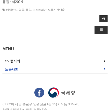
통권 : 제202호
네덜란드
,
영국
,
독일
,
오스트리아
,
노동시간단축
MENU
e노동사회
노동사회
(03028) 서울 종로구 인왕산로1길 25(사직동 304-28,
한국사회과학자료원 건물) 5층