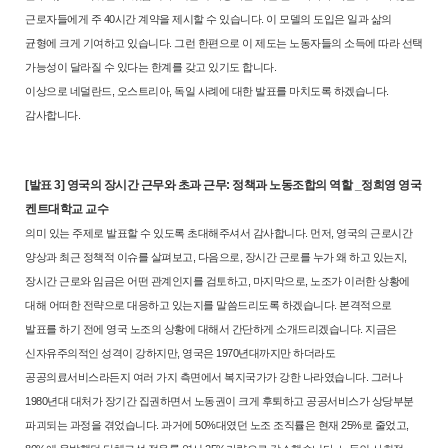
근로
자들에게 주 40시간 계약을 제시할 수 있습니다. 이 모델의 도입은 일과 삶
의
균형에 크게 기여하고 있습니다. 그런 한편으로 이 제도는 노동자들의 소
득에 따라 선택
가능성이 달라질 수 있다는 한계를 갖고 있기도 합니다.
이상으로 네덜란드, 오스트리아, 독일 사례에 대한 발표를 마치도록 하겠
습니다.
감사합니다.
[발표 3] 영국의 장시간 근무와 초과 근무: 정책과 노동조합의 역할 _정희영 영국
켄트대학교 교수
의미 있는 주제로 발표할 수 있도록 초대해주셔서 감사합니다. 먼저, 영
국의 근로시간
양상과 최근 정책적 이슈를 살펴보고, 다음으로, 장시간 근로
를 누가 왜 하고 있는지,
장시간 근로와 임금은 어떤 관계인지를 검토하고,
마지막으로, 노조가 이러한 상황에
대해 어떠한 전략으로 대응하고 있는지
를 말씀드리도록 하겠습니다. 본격적으로
발표를 하기 전에 영국 노조의 상
황에 대해서 간단하게 소개드리겠습니다. 지금은
신자유주의적인 성격이 강
하지만, 영국은 1970년대까지만 하더라도
공공의료서비스라든지 여러 가지
측면에서 복지국가가 강한 나라였습니다. 그러나
1980년대 대처가 장기간
집권하면서 노동권이 크게 후퇴하고 공공서비스가 상당부분
파괴되는 과정
을 겪었습니다. 과거에 50%대였던 노조 조직률은 현재 25%로 줄었고,