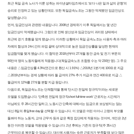
최근 독일 금속 노사가 이룬 성취는 파이낸셜타임즈에서도 ‘보
다 나은 일과 삶의 균형’의
승리로 인정하고 있는 상황인데요. 또한 독일금
속노조는 그동안 억제됐던 임금인상도
달성했습니다.
먼저, 임금인상과 관련된 내용입니다. 2008년 경제위기 이후 독일에서는
몇 년간
임금인상이 억제됐습니다. 그럼으로 인해 생산성과 임금인상이 괴
리된 상태에서
최근에 경기 호황을 맞게 됐습니다. 이러한 상황에서 독일
금속노조는 사용자 측과 여러
차례의 협상과 24시간의 파업 끝에 상대적으
로 높은 임금인상률을 달성한 현재의
임금협약을 맺게 됐습니다. 이 협약은
2018년부터 27개월 동안 금속 및 전기 부문의
90만여 명의 노동자들에게 적
용됩니다(독일금속노조 조합원 수는 약 230만 명). 그 주요
내용은 △임금인상률
4.3%(연간으로 환산 시 1.91%) △2018년 1분기에 100유로 지급
△2019년부터
는 경제 상황에 따라 월 급여의 27% 추가 지급과 연간 400유로 지급 △
월
급여의 12%를 27개월 분할 지급 등입니다.
다음으로, 독일금속노조는 단체협약을 통해 ‘단시간 전일제 정규직’이라
는 새로운
모델을 도입했습니다. ‘단축된 전일제 정규직short full-time work’
근로자는 시간제가
아님에도 주 28시간만 일하고, 노동시간 단축에 대해서
는 임금으로 보상받지는 않는
대신 8일의 휴일free day을 선택할 수 있습니
다. 이 모델은 어린 아이나 고령의 부모를
돌봐야 하는 노동자, 교대 근무자
등과 같은 특정 집단에게 적용되는 것이며, 개인은 2년
동안 이러한 모델을
적용받을 수 있습니다. 2년 후에는 기존의 정규직(주 35시간
근무자)으로 복귀
할 수 있습니다. 대신에 사용자는 숙련 근로자가 부족할 때 보다 많은