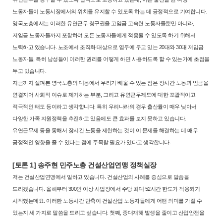
노동자들이
노동시장에서의 위치를 유지할 수 있도록 하는 데 긍정적으로 기여합니다.
영국노총에서는 이러한 유연근무 청구권을 고임금 고숙련 노동자들뿐만 아
니라,
저임금 노동자들까지 포함하여 모든 노동자들에게 적용될 수 있도록
하기 위해서
노력하고 있습니다. 노조에서 조직화 대상으로 염두에 두고 있
는 20대와 30대 저임금
노동자들, 특히 남성들이 이러한 권리를 어떻게 하
면 사용하도록 할 수 있는가에 초점을
두고 있습니다.
지금까지 살펴본 영국노총의 대응에서 우리가 배울 수 있는 점은 장시간
노동과 임금을
연결지어 사회적 이슈로 제기하는 부분, 그리고 유연근무제
도에 대한 포괄적이고
적극적인 태도 등이라고 생각합니다. 특히 우리나라
의 경우 출산률이 매우 낮아서
다양한 가족 지원정책을 추진하고 있음에도
큰 효과를 보지 못하고 있습니다.
유연근무제 등을 통해서 장시간 노동을 제
한하는 것이 이 문제를 해결하는 데 매우
긍정적인 영향을 줄 수 있다는 점
에 주목할 필요가 있다고 생각합니다.
[토론 1] 송주현 민주노총 건설산업연맹 정책실장
저는 건설산업연맹에서 일하고 있습니다. 건설산업의 사례를 중심으로 말씀
을
드리겠습니다. 올해부터 300인 이상 사업장에서 주당 최대 52시간 한도
가 적용되기
시작했는데요. 이러한 노동시간 단축이 건설산업 노동자들에게
어떤 의미를 가질 수
있는지 세 가지로 말씀을 드리고 싶습니다. 첫째, 중대
재해 발생을 줄이고 산업안전을