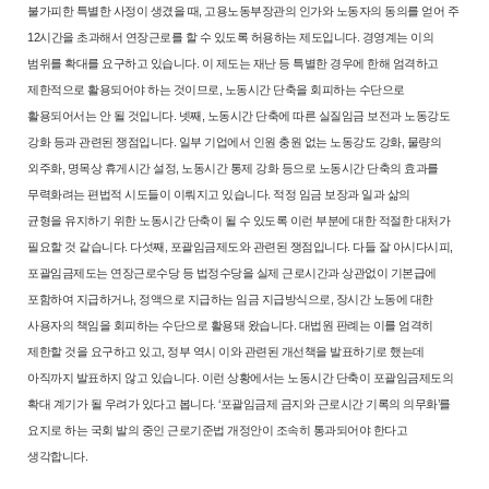
불가피한 특별한 사정이 생겼을 때, 고용노동부장관의 인가와 노동
자의 동의를 얻어 주
12시간을 초과해서 연장근로를 할 수 있도록 허용하는
제도입니다. 경영계는 이의
범위를 확대를 요구하고 있습니다. 이 제도는 재
난 등 특별한 경우에 한해 엄격하고
제한적으로 활용되어야 하는 것이므로,
노동시간 단축을 회피하는 수단으로
활용되어서는 안 될 것입니다. 넷째, 노
동시간 단축에 따른 실질임금 보전과 노동강도
강화 등과 관련된 쟁점입니
다. 일부 기업에서 인원 충원 없는 노동강도 강화, 물량의
외주화, 명목상 휴
게시간 설정, 노동시간 통제 강화 등으로 노동시간 단축의 효과를
무력화려
는 편법적 시도들이 이뤄지고 있습니다. 적정 임금 보장과 일과 삶의
균형을
유지하기 위한 노동시간 단축이 될 수 있도록 이런 부분에 대한 적절한 대
처가
필요할 것 같습니다. 다섯째, 포괄임금제도와 관련된 쟁점입니다. 다들
잘 아시다시피,
포괄임금제도는 연장근로수당 등 법정수당을 실제 근로시간
과 상관없이 기본급에
포함하여 지급하거나, 정액으로 지급하는 임금 지급
방식으로, 장시간 노동에 대한
사용자의 책임을 회피하는 수단으로 활용돼
왔습니다. 대법원 판례는 이를 엄격히
제한할 것을 요구하고 있고, 정부 역
시 이와 관련된 개선책을 발표하기로 했는데
아직까지 발표하지 않고 있습
니다. 이런 상황에서는 노동시간 단축이 포괄임금제도의
확대 계기가 될 우
려가 있다고 봅니다. ‘포괄임금제 금지와 근로시간 기록의 의무화’를
요지로
하는 국회 발의 중인 근로기준법 개정안이 조속히 통과되어야 한다고
생각
합니다.