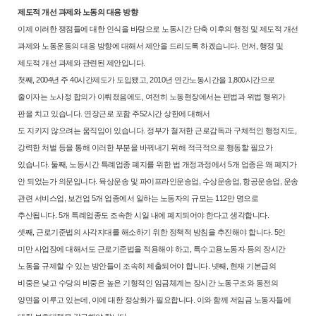
제도적 개선 과제와 노동의 대응 방향
이제 이러한 쟁점들에 대한 인식을 바탕으로 노동시간 단축 이후의 행정
및 제도적 개선
과제와 노동운동의 대응 방향에 대해서 제안을 드리도록 하
겠습니다. 먼저, 행정 및
제도적 개선 과제와 관련된 제안입니다.
첫째, 2004년 주 40시간제도가 도입됐고, 2010년 연간노동시간을 1,800시
간으로
줄이자는 노사정 합의가 이뤄졌음에도, 여전히 노동현장에서는 편법
과 위법 행위가
판을 치고 있습니다. 연장근로 포함 주52시간 상한에 대해서
도 지키지 않으려는 움직임이 있습니다. 정부가 철저한 근로감독과 구체적
인 행정지도,
강력한 처벌 등을 통해 이러한 부분을 바꿔내기 위해 적극적으
로 행동할 필요가
있습니다. 둘째, 노동시간 특례업종 폐지를 위한 법 개정
과정에서 5개 업종은 왜 폐지가
안 되었는가 의문입니다. 육상운송 및 파이
프라인운송업, 수상운송업, 항공운송업, 운송
관련 서비스업, 보건업 5개 업
종에서 일하는 노동자의 규모는 112만 명으로
추산됩니다. 5개 특례업종도
조속한 시일 내에 폐지되어야 한다고 생각합니다.
셋째, 근로기준법의 사각지대를 해소하기 위한 정책적 방침을 추진해야
합니다. 5인
미만 사업장에 대해서도 근로기준법을 적용해야 하고, 특수고
용노동자 등의 장시간
노동을 규제할 수 있는 방안들이 조속히 제출되어야
합니다. 넷째, 현재 기본급의
비중은 낮고 수당의 비중은 높은 기형적인 임
금체계는 장시간 노동구조와 동전의
양면을 이루고 있는데, 이에 대한 정상
화가 필요합니다. 이와 함께 저임금 노동자들에