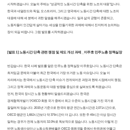
시
작하겠습니다. 오늘의 주제는 “성공적인 노동시간 단축을 위한 노조의 대
응”입니다.
한국과 네덜란드와 독일, 오스트리아, 그리고 영국에서 노동시
간 단축에 대한 노조의
대응에 대해 세 분께서 귀한 말씀을 해주시겠습니다.
일과 삶의 균형이 존중되고,
노동자들이 인간답게 살아가는 세상을 만들기
위한 과제에 대해서 진지하게 논의하는
장이 되길 바랍니다. 그럼 발표를 시
작하겠습니다.
[발표 1] 노동시간 단축 관련 쟁점 및 제도 개선 과제 _이주호 민주노총 정책실장
반갑습니다. 한국 사례 발표를 맡은 민주노총 정책실장 이주호입니다. 노
동시간 단축은
최저임금 문제와 더불어 최근 한국에서 가장 뜨거운 노동 이
슈입니다. 오늘 이
자리에서는 한국에서 노동시간 단축 이슈가 전개되어온
과정과 현재 시점에서의 쟁점,
그리고 정책 과제와 노동운동의 대응 방향을
중심으로 살펴보도록 하겠습니다.
먼저, 한국의 장시간 노동 현황부터 말씀드리겠습니다. 한국은
경제협력
개발기구OECD 회원 국가 중에서 최고 수준의 노동시간을 가진 국가로
잘
알려져 있습니다. 2015년 기준으로 한국의 평균 연간노동시간은 2,071시간
으로,
OECD 평균인 1,692시간보다 약 379시간이 더 깁니다. 또한 주 49시
간 이상 장시간
일하는 경우가 전체 노동자의 32.0%로 독보적으로 많습니
다. 노동시간이 이렇게 긴
반면 노동생산성이나 노동소득분배율은 OECD 회
원국들 중에서 하위권에 머물고