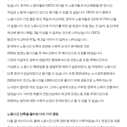
있습니다. 한국의 노동자들은 OECD 국가들
의 노동자들과 비교해봤을 때 ‘장시간
저임금 노동’에 시달리고 있다고 평가
할 수 있을 것 같습니다. OECD 국가 중에서
노동시간이 가장 짧은 편인 독
일과 비교하면, 한국의 노동자들은 1년에 약 770시간을
더 일합니다. 연간
노동시간으로 이야기를 하면 잘 체감이 되질 않는 것 같아, 일 단위로
계산
해 봤더니 96일, 3달 이상을 더 일하는 것으로 나타났습니다. OECD
평균과
비교하면 47일, 즉 2달 가까이 더 일하는 나타났습니다.
한국에서 노동시간 단축과 관련된 사회적 논의가 본격화된 것은
2004년
법정노동시간을 주 44시간에서 주 40시간으로 조정할 때였습니다.
그런데
아쉽게도 정부의 편법적인 행정해석으로 연장노동 포함 주68시간까지
가능
했고, 노동시간 특례업종 등 광범위한 예외가 설정되면서, 법 개정에도 노
동시간
단축 효과가 반감되었다고 평가할 수 있습니다. 또한 2010년에는 노
사정위원회에서
2020년까지 연간노동시간을 1,800시간으로 줄이기 위해 공
동으로 노력하자는 데
노사정이 합의한 적도 있습니다. 그러나 실제적으로
는 아무런 정책적 노력이 진행되지
않았습니다. 이러한 흐름의 연장선상에
서 최근에 연장노동 포함 주52시간으로
제한하는 방안에 대한 사회적 논란
이 전개되었다고 할 수 있을 것 같습니다.
노동시간 단축을 둘러싼 다섯 가지 쟁점
다들 잘 아시다시피, 올해 노동시간 단축 관련 법개정이 이루어졌습니다.
연장근로 포함