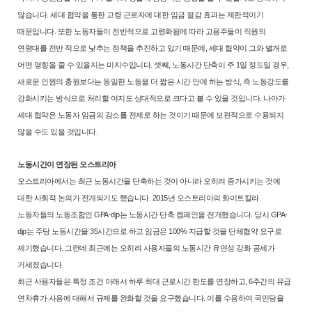
않습니다. 세대 협약
을 통한 고령 근로자에 대한 임금 절감 효과는 제한적이기
때문입니다. 또한
노동자들이 전반적으로 고령화됨에 따라 고용주들이 직원의
연령대를 전반
적으로 낮추는 정책을 추진하고 있기 때문에, 세대 협약이 그와 별개로
어떤
영향을 줄 수 있을지는 미지수입니다. 셋째, 노동시간 단축이 주 1일 정도일
경우,
새로운 인원의 충원보다는 동일한 노동을 더 짧은 시간 안에 하는 방
식, 즉 노동강도를
강화시키는 방식으로 처리할 여지도 상대적으로 크다고
볼 수 있을 것입니다. 나아가
세대 협약은 노동자 임금의 감소를 전제로 하
는 것이기 때문에 보편적으로 수용되지
않을 수도 있을 것입니다.
노동시간이 연장된 오스트리아
오스트리아에서는 최근 노동시간을 단축하는 것이 아니라 오히려 증가
시키는 것에
대한 사회적 논의가 전개되기도 했습니다. 2015년 오스트리아
의 화이트칼라
노동자들의 노동조합인 GPA-djp는 노동시간 단축 캠페인을
전개했습니다. 당시 GPA-
djp는 주당 노동시간을 35시간으로 하고 임금은
100% 지급할 것을 단체협약 요구로
제기했습니다. 그런데 최근에는 오히려
사용자들의 노동시간 유연성 강화 공세가
거세졌습니다.
최근 사용자들은 특정 조건 아래서 하루 최대 근로시간 한도를 연장하고,
6주간의 유급
연차휴가 사용에 대해서 규제를 완화할 것을 요구했습니다.
이를 수용하여 국민당을