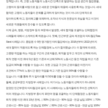
정책입니다. 즉, 고령 노동자들의 노동시간 단축으로 발생하는 임금 공간
의 절감분을,
고령자의 동의를 바탕으로 젊고 새로운 인재들의 채용에 사용
토록 하는 것입니다. 세대
협약은 고령의 노동자들이 은퇴를 급격하게 맞이
하는 것이 아니라 단계적으로
맞이하도록 하고, 정리해고를 대체하며, 조직
내 지식과 전문성의 유실을 막고 이것이
새로운 직원들에게 전수될 수 있도
록 합니다.
이제 금속, 병원, 지방정부 등의 부문에서 발생한, 세대 협약을 포괄하는
단체협정의
사례들에 대해서 소개하도록 하겠습니다. 첫째, 민간부문 금속
제조업의 타타철강Tata
Steel 사례입니다. 종업원 수 9천 명가량인 타타철강
에서는 2018년부터 2022년까지
세대 협약이 적용되도록 하는 단체협정에
노사가 합의했습니다. 이 협약에 따르면,
고중량 작업을 하는 저임금 구간
의 근로자들은, 퇴직을 앞두고 개인의 선택에 따라,
퇴직 연령 이전 최대 5
년 동안 기존과 비교해 50%의 노동시간 동안 작업을 하고 기존
임금의 90%
를 수령할 수 있습니다. 또한 고임금 구간의 근로자들은 마찬가지
조건에서
77%의 노동시간 동안 작업을 하고 기존 임금의 90%를 수령할 수
있습니다.
이를 통해 추가 일자리를 약 50개를 만들 수 있을 것이라 예측됩니다.
둘째, 공공부문인 지방정부 사례입니다. 여기서는 노동자들의 선택지가
하나밖에
없었던 민간부문의 타타철강과 달리, 이 사례에서는 노동자들에
게 주어진 선택지가
여러 개였습니다. 지방정부 종사자 16만여 명을 포괄하
는 이 단체협정은 노동자들이
퇴직 연령 이전 최대 10년 전에, △‘80% 근로
시간 - 90% 임금 - 연금 납입 100%’ △‘70%
근로시간 - 85% 임금 - 연금
납입 100%’ △‘60% 근로시간 - 80% 임금 - 연금 납입 100%’