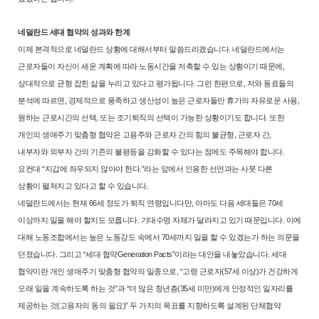
네덜란드 세대 협약의 성과와 한계
이제 본격적으로 네덜란드 상황에 대해서부터 말씀드리겠습니다. 네덜란
드에서는
근로자들이 자신이 세운 계획에 따라 노동시간을 저축할 수 있는
상황이기 때문에,
상대적으로 균형 잡힌 삶을 누리고 있다고 평가됩니다. 그
런 한편으로, 저와 동료들의
분석에 따르면, 경제적으로 풍족하고 생산성이
높은 근로자들만 휴가의 자유로운 사용,
원하는 근로시간의 선택, 또는 조기
퇴직의 선택이 가능한 상황이기도 합니다. 또한
개인의 생애주기 맞춤형 협
약은 고용주와 근로자 간의 힘의 불균형, 근로자 간,
내부자와 외부자 간의
기존의 불평등을 강화할 수 있다는 점에도 주목해야 합니다.
요컨대 “지갑
에 좌우되지 않아야 한다.”라는 앞에서 인용한 선언과는 사뭇 다른
상황이
펼쳐지고 있다고 할 수 있습니다.
네덜란드에서는 현재 66세 정도가 퇴직 연령입니다만, 아마도 다음 세대
들은 70세
이상까지 일을 해야 할지도 모릅니다. 기대수명 자체가 달라지
고 있기 때문입니다. 이에
대해 노동조합에서는 높은 노동강도 속에서 70
세까지 일을 할 수 있겠는가 하는 의문을
던졌습니다. 그리고 “세대 협약
Generation Pacts”이라는 대안을 내놓았습니다. 세대
협약이란 개인 생애주기
맞춤형 협약의 일종으로, “고령 근로자(57세 이상)가 건강하게
오래 일을 계
속하도록 하는 것”과 “더 많은 청년층(35세 미만)에게 안정적인 일자리를
제
공하는 것(고용자의 동의 필요)” 두 가지의 목표를 지향하도록 설계된 단체협
약