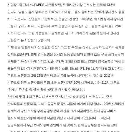
사업장고용관계조사WERS 자료를 보면, 주 48시간 이상 근로자
는 전체의 13.5%
입니다. 남성 노동자 중에서는 19.6%이고, 여성 노동자 중
에서는 7.5%가 장시간 노동을
하고 있습니다. 산업별로 구분해보면, 운송
업, 건설업, 교육부문, 제조업 등에서 장시간
노동이 많이 이뤄지고 있습니
다. 특히 운송업의 경우 장시간 노동을 하는 비율이 25%
가까이 됩니다. 또
한 직종별로 구분해보면, 관리자, 기계조작, 전문직 등에서 장시간
노동을
하는 사람들이 많습니다.
이제 오늘 발표에서 가장 중요한 쟁점이라고 할 수 있는 장시간 노동과
임금과의 관계를
살펴보겠습니다. 현재 영국노총은 장시간 노동 일반보다
만연해 있는 ‘무급 초과노동’의
문제를 더욱 심각하게 여기고 있습니다. 매
해 2월 22일 또는 23일에 영국노총은 “당신은
오늘부터 일하기 시작한다.”
는 내용의 뉴스를 내보냅니다. 1월 1일부터 2월 22일까지는
무료로 노동했
고, 2월 23일부터 비로소 유급 노동이 시작된다는 것이죠. 2017년
기준으로
영국 노동자들의 무급 초과 노동시간은 20억 시간이고, 이는 312억 파운드
(현재 기준 한화 약 46조 원에 상당)로 환산될 수 있습니다.
한편, 이 무급 초과근무의 대부분은 주 48시간 이상에 해당하는 것입니
다. 주로
관리직들과 전문직들, 그리고 공공부문 종사자들이 여기에 해당
합니다. 2008년-2010년
경제위기 당시 보수정당이 공공부문의 예산을 크
게 삭감하면서, 현재 공공서비스
종사자의 절반가량이 이러한 삭감된 예
산 아래서 일하고 있습니다. 그러면서
공공부문에서 무급 초과노동이 만연
하게 된 것이죠. 현재 공공부문 종사자는 전체
노동자의 25%가량인데, 전
체 무급 초과노동의 39%를 수행하고 있습니다. 직종별로