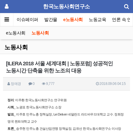
한국노동사회연구소
동포럼
이슈페이퍼
발간물
e노동사회
노동교육
언론 속 연
e노동사회
노동사회
노동사회
[ILERA 2018 서울 세계대회 | 노동포럼] 성공적인
노동시간 단축을 위한 노조의 대응
정애경
0
9,777
2018.09.06 04:15
정리
: 이주환 한국노동사회연구소 연구위원
사회
_ 노광표 한국노동사회연구소 소장
발표
_ 이주호 민주노총 정책실장,
Lei Delsen 네덜란드 라드바우드대학교 교수.
정희정
영국 켄트대학교 교수
토론
_ 송주현 민주노총 건설산업연맹 정책실장,
김유선 한국노동사회연구소 이사장