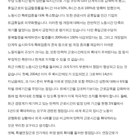
주당 노동시간 법적 상한을 52시간으로 기업 규모에 따라 단
계적으로 감축하게 됐고,
휴일근로의 임금할증률을 8시간 이내 50%, 8시간
초과 100%로 명확히 정했으며,
노동시간 특례업종을 대폭 축소했습니다.
또한 관공서의 공휴일을 민간 기업의
유급휴일로 의무화했습니다. 이러한
법 개정에 대해서는 전반적인 노동시간 단축의
계기를 열었다는 점에서 긍
정적으로 평가되고 있습니다. 다만 휴일근로수당의
중복할증을 배제하면서
할증률이 200%에서 150% 삭감되었다는 점, 그리고 개정법의
단계적 실시
와 5개 특례업종의 존속 등으로 법 개정 효과를 체감하기 어려운
노동자들
의 규모가 크다는 점, 또한 탄력적 근로시간제도의 확대가 우려된다는 점 등
이
부정적인 측면이나 한계로 지적할 수 있을 것 같습니다.
최근 이뤄진 노동시간 단축을 둘러싸고 크게 5가지 부분에서 쟁점이 형성
되고 있는 것
같습니다. 첫째, 2004년 이미 주 40시간제도가 도입되었고 그
로부터 14년이
지났음에도, 또 다시 준비 부족을 이유로 연장근로 포함 주
52시간 상한에 대해서 6개월
처벌 유예기간을 두었다는 점입니다. 유예기간
을 강조하기보다는 근로감독을 강화하여
원래 법 취지대로 진행될 수 있도
록 정부가 더욱 적극적인 조치를 취해야 합니다. 둘째,
최근 경영계가 제기
하고 있는 탄력적 근로시간의 법정 단위 기간을 현행 3개월에서
1년으로 확
대하라는 요구와 관련된 쟁점입니다. 세계 최고의 장시간 노동이
관행화된
상황에서 외국 사례를 단순 비교하여 탄력적 근로시간을 확대하라는
것은
무리한 요구라고 생각합니다.
셋째, 특별연장근로 인가제도 허영 범위 확대를 둘러싼 쟁점입니다. 연장
근로가