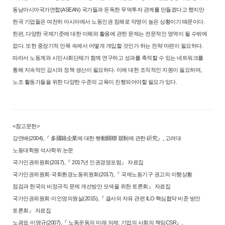
동남아시아국가연
합(ASEAN) 국가들과 돈독한 무역투자 관계를 만들겠다고 했지만
한국 기업
들은 여전히 아시아에서 노동인권 침해로 악명이 높은 상황이기 때문이다.
한편, 다양한 국제기준에 대한 이해와 활용에 관한 문제는 전문적인 영역
이 될 수밖에
없다. 또한 중장기적 안목 속에서 어떻게 개입할 것인가 하는
전략 마련이 필요하다.
따라서 노동계와 시민사회단체가 함께 연구하고 성
과를 축적할 수 있는 네트워크를
통해 지속적인 감시와 정책 생산이 필요하
다. 이에 대한 조직적인 지원이 필요하며,
노조 활동가들을 위한 다양한 수
준의 교육이 진행되어야할 필요가 있다.
<참고문헌>
강연배(2004),『 多國籍企業에 대한 勞動關聯 規制에 관한 硏究』, 고려대
노동대학원
석사학위 논문
국가인권위원회(2017),『 2017년 인권경영포럼』 자료집
국가인권위원회·국회환경노동위원회(2017),『 국제노동기구 권고의 이행상황
점검과
한국의 비정규직 문제 개선방안 모색을 위한 토론회』 자료집
국가인권위원회·이인영의원실(2015),『 결사의 자유 관련 ILO 핵심협약 비준 방안
토
론회』 자료집
노광표·이명규(2007),『 노동운동의 미래 의제: 기업의 사회의 책임CSR』,