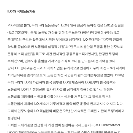
ILO와 국제노동기준
역사적으로 볼때, 우리나라 노동운동이 ILO에 대해 관심이 높아진 것은
1991년 설립된
<ILO 기본조약비준 및 노동법 개정을 위한 전국노동자 공동
대책위원회>(이하, ‘ILO
공대위’)의 구성과 활동에서 시작한 것이라고 생각한
다. ILO 공대위는 “자주적 단결권
확보를 중심으로 한 노동법의 실질적 개
정”과 “민주노조 총단결 투쟁을 통한 민주노조
운동의 조직 발전”을 목표로
내건 한시적인 공동투쟁조직이었지만, 완강한 투쟁의
주체였으며, 민주노총
출범을 가져오는 조직적 토대를 만드는 데 큰 기여를 했다.
당시 ILO 공대위는 전국과 지역의 사업을 유기적으로 연결하기 위하여 전
국 9개 지역에
지역공대위를 조직하였으며, 노동법 개정 시안을 마련하고 대
중투쟁을 벌였다. 1991년
우리나라가 ILO에 가입하자 한국 정부를 ILO에 제
소하여 ILO로부터 한국정부와
노동법이 ILO의 기본정신인 ‘결사의 자유’를
심각하게 침해하고 있다는 판정과
노동법을 개정하라는 권고를 이끌어 내는
성과를 거두었다. 그 뒤에도 정부의
노동탄압에 대하여 ILO 제소가 이루어졌
고 협약 비준 운동이 현재까지 이어지고 있다.
그래서 민주노총의 ILO 핵심
협약 비준은 “26년간 지속해온 오래된 미완의 투쟁”이라고
설명한다.
이처럼 국제기준을 언급할 때 가장 많이 등장하는 국제노동기구, 즉
ILOInternational
Labour Organization는 노동문제를 다루는 국제기구로 스위스
제네바에 본부를 두고