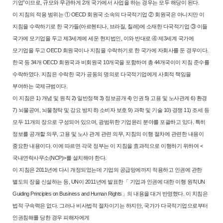
기업”이므로, 규모와 무관하게 2개 국가에서 사
업을 하는 경우는 모두 해당이 된다.
이 지침의 적용 범위는 ① OECD 회원국 소속의 다국적기업 ② 회원국은
아니지만 이
지침을 수락하기로 한 국가들(아르헨티나, 브라질, 칠레)에 소재한
다국적기업 ③ 이들
국가에 모기업을 두고 제3세계에 세운 현지법인, 이와
반대로 ④ 제3세계 국가에
모기업을 두고 OECD 회원국이나 지침을 수락하
기로 한 국가에 자회사를 둔 경우이다.
한국 등 34개 OECD 회원국과 비회원국 10개국을 포함하여 총 44개국이
이 지침 준수를
수락하였다. 지침은 수락한 국가 공동의 명의로 다국적기업
에게 사회적 책임을
부여하는 국제규범이다.
이 지침은 1) 개념 및 원칙 2) 일반정책 3) 정보공개 4) 인권 5) 고용 및 노
사관계 6) 환경
7) 뇌물공여, 뇌물청탁 및 강요 방지 8) 소비자 보호 9) 과학
및 기술 10) 경쟁 11) 조세 등
모두 11개의 장으로 구성되어 있으며, 광범위
한 기업윤리 분야를 포괄하고 있다. 특히
정보를 공개할 의무, 고용 및 노사
관계 관련 의무, 지침의 이행 절차에 관련한 내용이
중요한 내용이다. 이에
따르면 각국 정부는 이 지침을 효과적으로 이행하기 위하여 <
국내연락사무
소(NCP)>를 설치해야 한다.
이 지침은 2011년에 다시 개정되었는데 기업의 공급망에까지 적용하고
인권에 관한
별도의 장을 신설하는 등, UN이 2011년에 발표한「 기업과 인권
에 대한 이행 원칙UN
Guiding Principles on Business and Human Rights」의 내용
을 대거 반영했다. 이 치침은
법적 구속력은 없다. 그러나 비사법적 절차이
기는 하지만, 국가가 다국적기업으로부터
인권침해를 당한 경우 피해자에게