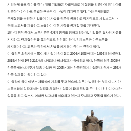
시민단체 들도 참여를 한다. 개별 기업들은 자
발적으로 이 협정을 인준하게 되며, 이를
인준한다 하더라도 특별한 구속력
이나 법적 강제력은 없다. 다만 국제연합은
국제협정을 승인한 기업들이 이
사실을 언론에 공표하고 정기적으로 사업보고서나
연례 보고서를 제출하고
노출하여 이행 사항을 공개할 것을 기대한다.
10가지 원칙 중에서 노동기준은 4가지 원칙을 정하고 있는데, 기업들은
결사의 자유를
지지하고, 단체협상권을 효과적으로 인정해야하며, 강제노동
과 아동노동을
폐지해야하고, 고용과 직장에서 차별을 폐지해야 한다는 규
정이 있다.
이 협정은 초창기에는 50여개 기업이 참여했고 2004년 10월까지는 1,896
개 참여했다.
2018년 현재 1만 3,219개의 사업체나 비사업체가 참여하고 있
다. 한국의 경우 2003년
한국국제봉사기구가 처음 가입한 뒤, 2005년에는
한국전력이 가입했다. 현재는 256개
한국 업체들이 참여하고 있다.
이 협정에 참여 여부는 자발성에 기초를 두고 있으며, 의무가 발생하는 것
도 아니지만
노동조합의 입장에서는 협정을 체결한 기업들이 10개 원칙을
준수하기 위하여 어떠한
일들을 하고 있는지, 어떠한 보고서를 제출하고 있
는지 주시하고 주목할 필요가 있다.