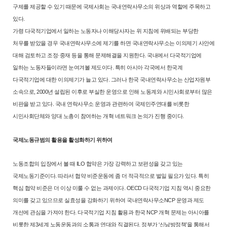
구제를 제공할 수 있기 때문에 국제사회는 국내연락사무소의 위상과 역할에
주목하고
있다.
가령 다국적기업에서 일하는 노동자나 이해당사자는 위 지침에 위배되는
부당한
처우를 받았을 경우 국내연락사무소에 제기를 하면 국내연락사무소
는 이의제기 사안에
대해 검토하고 조정·중재 등을 통해 문제해결을 지원한
다. 국내에서 다국적기업에
일하는 노동자들이라면 눈여겨볼 제도이다. 특
히 아시아 각국에서 한국계
다국적기업에 대한 이의제기가 늘고 있다. 그러
나 한국 국내연락사무소는 산업자원부
소속으로, 2000년 설립된 이후로 부
실한 운영으로 인해 노동계와 시민사회로부터 많은
비판을 받고 있다. 국내
연락사무소 운영과 관련하여 국제민주연대를 비롯한
시민사회단체와 양대
노총이 참여하는 개혁 네트워크 논의가 진행 중이다.
국제노동규범의 활용을 활성화하기 위하여
노동조합의 입장에서 볼 때 ILO 협약은 가장 강력하고 보편성을 갖고 있
는
국제노동기준이다. 따라서 협약 비준운동에 좀 더 적극적으로 벌일 필요
가 있다. 특히
핵심 협약 비준은 더 이상 미룰 수 없는 과제이다. OECD 다
국적기업 지침 역시 중요한
의미를 갖고 있으므로 실효성을 강화하기 위하
여 국내연락사무소NCP 운영과 제도
개선에 관심을 가져야 한다. 다국적기업
지침 활용과 한국 NCP 개혁 문제는 아시아를
비롯한 제3세계 노동운동과의
소통과 연대와 직결된다. 정부가 ‘신남방정책’을 통해서