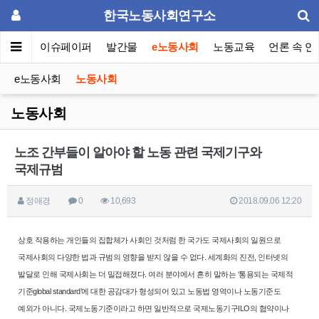
한국노동사회연구소
동포럼
이슈페이퍼
발간물
e노동사회
노동교육
언론 속 연
e노동사회
노동사회
노동사회
노조 간부들이 알아야 할 노동 관련 국제기구와
국제규범
정애경
0
10,693
2018.09.06 12:20
상호 작용하는 개인들의 집합체가 사회인 것처럼 한 국가도 국제사회의
일원으로
국제사회의 다양한 법과 규범의 영향을 받지 않을 수 없다. 세계
화의 진전, 인터넷의
발달로 인해 국제사회는 더 밀접해졌다. 여러 분야에
서 흔히 말하는 ‘통용되는 국제적
기준global standard’에 대한 공감대가 형성
되어 있고 노동법 영역이나 노동기준도
예외가 아니다. 국제노동기준이라
고 하면 일반적으로 국제노동기구ILO의 협약이나