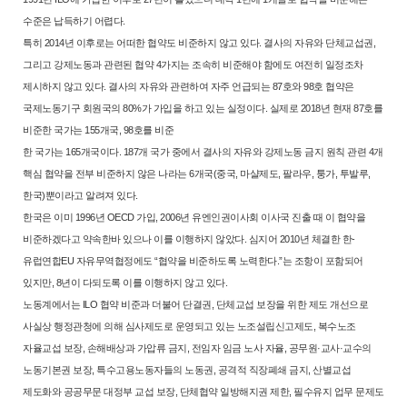
수준은 납득하기 어렵다.
특히 2014년 이후로는 어떠한 협약도 비준하지 않고 있다. 결사의 자유와
단체교섭권,
그리고 강제노동과 관련된 협약 4가지는 조속히 비준해야 함에
도 여전히 일정조차
제시하지 않고 있다. 결사의 자유와 관련하여 자주 언급
되는 87호와 98호 협약은
국제노동기구 회원국의 80%가 가입을 하고 있는
실정이다. 실제로 2018년 현재 87호를
비준한 국가는 155개국, 98호를 비준
한 국가는 165개국이다. 187개 국가 중에서 결사의 자유와 강제노동 금지
원칙 관련 4개
핵심 협약을 전부 비준하지 않은 나라는 6개국(중국, 마샬제도,
팔라우, 퉁가, 투발루,
한국)뿐이라고 알려져 있다.
한국은 이미 1996년 OECD 가입, 2006년 유엔인권이사회 이사국 진출 때
이 협약을
비준하겠다고 약속한바 있으나 이를 이행하지 않았다. 심지어
2010년 체결한 한-
유럽연합EU 자유무역협정에도 “협약을 비준하도록 노력
한다.”는 조항이 포함되어
있지만, 8년이 다되도록 이를 이행하지 않고 있다.
노동계에서는 ILO 협약 비준과 더불어 단결권, 단체교섭 보장을 위한 제
도 개선으로
사실상 행정관청에 의해 심사제도로 운영되고 있는 노조설립신
고제도, 복수노조
자율교섭 보장, 손해배상과 가압류 금지, 전임자 임금 노
사 자율, 공무원·교사·교수의
노동기본권 보장, 특수고용노동자들의 노동권,
공격적 직장폐쇄 금지, 산별교섭
제도화와 공공무문 대정부 교섭 보장, 단체
협약 일방해지권 제한, 필수유지 업무 문제도