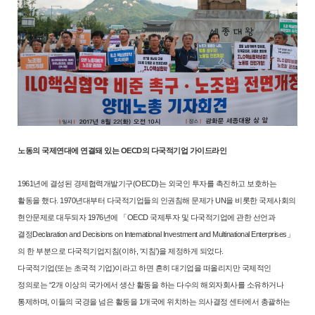
노동의 국제연대에 연결돼 있는 OECD의 다국적기업 가이드라인
1961년에 결성된 경제협력개발기구(OECD)는 외국인 투자를 촉진하고 보
호하는
활동을 했다. 1970년대부터 다국적기업들의 인권침해 문제가 UN
을 비롯한 국제사회의
현안문제로 대두되자 1976년에 「OECD 국제투자
및 다국적기업에 관한 선언과
결정Declaration and Decisions on International
Investment and Multinational Enterprises」
의 한 부분으로 다국적기업지침(이하,
‘지침’)을 제정하게 되었다.
다국적기업(또는 초국적 기업)이라고 하면 흔히 대기업을 떠올리지만 국제
적인
정의로는 “2개 이상의 국가에서 생산 활동을 하는 다수의 해외자회사
를 소유하거나
통제하며, 이들의 국경을 넘은 활동을 1개국에 위치하는 의
사결정 센터에서 총괄하는