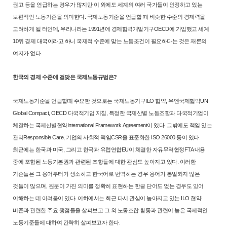
권고 등을 언급하는 경우
가 많지만 이 외에도 세계의 여러 국가들이 인정하고 있는
보편적인 노동기
준을 의미한다. 국제노동기준을 언급할 때 비슷한 수준의 경제력을
고려하
게 될 터인데, 우리나라는 1991년에 경제협력개발기구OECD에 가입했고 세
계
10위 경제 대국이라고 하니 국제적 수준에 맞는 노동조건이 필요하다는
것은 재론의
여지가 없다.
한국의 경제 수준에 걸맞은 국제노동규범은?
국제노동기준을 언급할때 주요한 것으로는 국제노동기구ILO 협약, 유
엔국제협약UN
Global Compact, OECD 다국적기업 지침, 특정한 국제산별
노동조합과 다국적기업이
체결하는 국제산별협약International Framework
Agreement이 있다. 그밖에도 책임 있는
관리Responsible Care, 기업의 사회적
책임CSR을 표준화한 ISO 26000 등이 있다.
최근에는 한국과 미국, 그리고 한국과 유럽연합EU이 체결한 자유무역협
정FTA 내용
중에 포함된 노동기본권과 관련된 조항들에 대한 관심도 높아지
고 있다. 이러한
기준들은 그 용어부터가 생소하고 한국어로 번역하는 경우
용어가 통일되지 않은
것들이 많으며, 원문이 가진 의미를 정확히 표현하는
한글 단어도 없는 경우도 있어
이해하는 데 어려움이 있다. 이하에서는 최근
다시 관심이 높아지고 있는 ILO 협약
비준과 관련한 주요 쟁점들을 살펴보
고 그 외 노동조합 활동과 관련이 높은 국제적인
노동기준들에 대하여 간략
히 살펴보고자 한다.