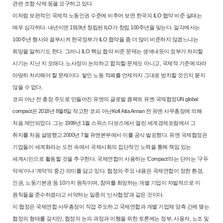
관련 조항 삭제 등을 요구하고
있다.
이처럼 보편적인 국제적 노동인권 수준에 비추어 보면 한국의 ILO 협약
비준 실태는
매우 심각하다. 내년이면 1919년 창립된 ILO가 창립 100주년을
맞는다. 일각에서는
100주년 행사와 결부시켜 한국정부가 ILO 협약을 좀 더
많이 비준하지 않겠느냐는
희망을 말하기도 한다. 그러나 ILO 핵심 협약 비
준 문제는 생색내듯이 정부가 처리할
시기는 지난 지 오래다. 노사정이 논의
하고 합의할 문제도 아니고, 국제적 기준에 따라
마땅히 처리해야 할 문제이
다. 쌓인 노동 적폐를 언제까지 그대로 방치할 것인지 묻지
않을 수 없다.
코피 아난 전 총장 주도로 만들어진 유엔의 글로벌 콤팩트
유엔 국제협정UN global
compact은 2018년 8월8일 작고한 코피 아난Kofi
Atta Annan 전 유엔 사무총장에 의해
처음 제안되었다. 그는 1999년 1월 스위
스 다보스에서 열린 세계경제포럼에서 그
취지를 처음 설명했고 2000년 7월
유엔본부에서 이를 공식 발표했다. 유엔 국제협정은
기업들이 세계화라는
도전 속에서 국제사회의 집단적인 노력을 통해 책임 있는
세계시민으로 활
동할 것을 추구한다. 국제연합이 사용하는 ‘Compact’라는 단어는 ‘구두
약
속’이나 ‘계약’의 중간 의미를 담고 있다. 협정의 주요 내용은 국제연합이 정
한 환경,
인권, 노동기본권 등 10가지 원칙이며, 참여를 희망하는 개별 기업
이 자발적으로 이
원칙들을 준수하겠다고 서약하는 일종의 ‘신사협정’과 같
은 것이다.
이 협정은 국제연합 사무총장이 직접 주도하고 국제연합과 개별 기업체
양측 간에 맺는
협정의 형태를 갖지만, 협정의 논의 과정과 이행을 위한 토
론에는 정부, 사용자, 노조 및