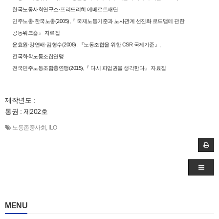
한국노동사
회연구소·프리드리히 에베르트재단
민주노총·한국노총(2005),『 국제노동기준과 노사관계 선진화 로드맵에 관한
공동워
크숍』 자료집
윤효원·강연배·김형수(2008), 『노동조합을 위한 CSR 국제기준』,
전국화학노동조합
연맹
전국민주노동조합총연맹(2015),『 다시 파업권을 생각한다』 자료집
제작년도 :
통권 : 제202호
노동존중사회
,
ILO
MENU