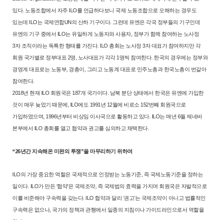
있다. 노동조합에서 자주 ILO를 언급하다보니 국제
노동조합으로 오해하는 경우도
있는데 ILO는 국제연합UN의 산하 기구이다.
그런데 유엔은 각국 정부들의 기구인데
유엔의 기구 중에서 ILO는 유일하게
노동자와 사용자, 정부가 함께 참여하는 노사정
3자 조직이라는 독특한 형
태를 가진다. ILO 총회는 노사정 3자 대표가 참여하지만 각
회원 국가별로
정부대표 2명, 노사대표가 각각 1명씩 참여한다. 한국의 경우에는 정부와
경
영계 대표로는 노동부, 경총이, 그리고 노동계 대표로 민주노총과 한국노총
이 번갈아
참여한다.
2018년 현재 ILO 회원국은 187개 국가이다. 남북 분단 상태에서 한국은
유엔에 가입한
것이 매우 늦었기 때문에, ILO에도 1991년 12월에 비로소
152번째 회원국으로
가입하였으며, 1996년부터 비상임 이사국으로 활동하
고 있다. ILO는 매년 6월 제네바
본부에서 ILO 총회를 열고 협약과 권고를
심의하고 채택한다.
“26년간 지속해온 미완의 투쟁”을 마무리하기 위하여
ILO의 가장 중요한 역할은 국제적으로 인정받는 노동기준, 즉 국제노동기
준을 정하는
일이다. ILO가 만든 ‘협약’은 국제조약, 즉 국제법의 효력을 가
지며 회원국은 자발적으로
이를 비준해야 구속력을 갖는다. ILO 협약과 달
리 ‘권고’는 국제조약이 아니고 법률적인
구속력은 없으나, 국가의 정책과
관행에서 일종의 지침이나 가이드라인으로서 역할을