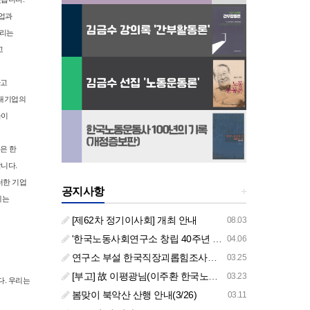
산업과
말리는
고
하고
 대기업의
들이
은 한
니다.
러한 기업
공지사항
+
게는
[제62차 정기이사회] 개최 안내
08.03
'한국노동사회연구소 창립 40주년 기념 행사 안내'
04.06
연구소 부설 한국직장괴롭힘조사센터 '2026년도 주요 사업 안내' (교육/컨설팅)
03.25
[부고] 故 이평광님(이주환 한국노동사회연구소 부소장 부친상)
03.23
다. 우리는
봄맞이 북악산 산행 안내(3/26)
03.11