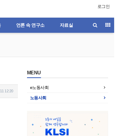
로그인
육
언론 속 연구소
자료실
MENU
e노동사회
11 12:20
노동사회