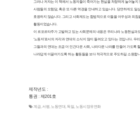
그러나 저자는 이 책에서 노동자들이 죽어가는 현실을 처량하게 늘어놓지 
사람들의 모험담, 혹은 또 다른 역경을 안내하고
있습니다. 당연하게도 일
호응하지 않습니다. 그리고 사회제도는 합법적으로 이들을 아우성과 외침을 
활동이었습니다.
이 르포르타주가 고발하고 있는 사회문제의 내용은 우리나라 노동현실과도 크
‘노동자’로서의 자각과 연대의 소식이 많이 들려오고 있다는 것입니다. 우
그들과의 연대는 조금 더 인간다운 사회, 나라다운 나라를 만들어 가도록
나라답게 이끌어가도록 하는 활동들을 보다 적극적으로 주도하길 소원합니
제작년도 :
통권 : 제201호
계급
,
서평
,
노동연대
,
독일
,
노동시장유연화