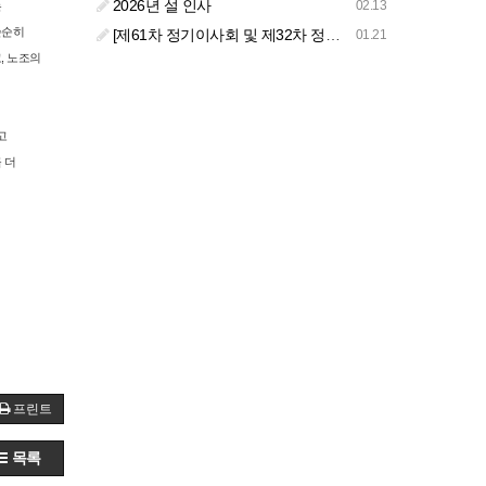
2026년 설 인사
02.13
는
순순히
[제61차 정기이사회 및 제32차 정기총회 합동회의] 개최 안내
01.21
, 노조의
고
 더
프린트
목록