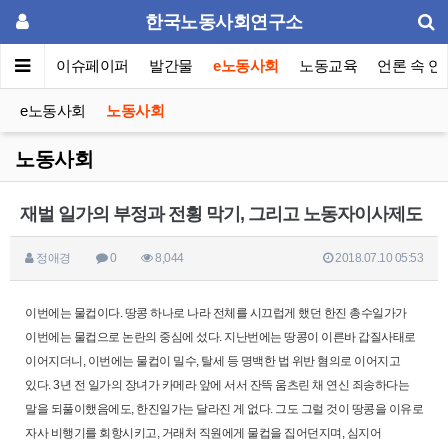
한국노동사회연구소
동포럼
이슈페이퍼
발간물
e노동사회
노동교육
언론 속 연
e노동사회
노동사회
노동사회
재벌 일가의 부정과 전횡 막기, 그리고 노동자이사제도
정애경
0
8,044
2018.07.10 05:53
이번에는 물컵이다. 땅콩 하나로 나라 전체를 시끄럽게 했던 한진 총수일가가
이번에는 물컵으로 논란의 중심에 섰다. 지난번에는 땅콩이 이른바 갑질사태로
이어지더니, 이번에는 물컵이 밀수, 탈세 등 명백한 법 위반 혐의로 이어지고
있다. 3년 전 일가의 장녀가 카메라 앞에 서서 잔뜩 움츠린 채 연신 죄송하다는
말을 되풀이했음에도, 한진일가는 달라진 게 없다. 그도 그럴 것이 땅콩을 이유로
자사 비행기를 회항시키고, 거래처 직원에게 물컵을 집어던지며, 심지어