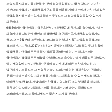
소속 노동자의 의견을 대변하는 것이 경영권 침해라고 할 것 같으면, 미미한
지분으로 계열사 간 복잡한 출자구조 등을 이용해 기업 내부에서 마치 신과 같은
권력을 행사하는 총수일가의 행태는 무엇으로 그 정당성을 입증할 수 있는지
의문이다.
6월 5일에는 국민연금 기금운용본부가 대한항공에 한진그룹 총수일가가 받는
의혹에 대해 사실관계 확인과 해결방안을 요구하는 공개서한을 발송하기도
했고, 오는 7월부터 ‘스튜어드십 코드(의결권 행사 지침)’ 도입을 적극적으로
검토하겠다고 한다. 2017년 대선 당시 문재인 대통령이 ‘사회책임 투자 원칙에
입각한 국민연금의 주주권 행사 강화’를 공약한 바 있기는 하지만, 이는
국민연금이 적극적 주주 역할을 수행함으로써 총수일가에게 휘둘려온 경영감시
및 견제역할에 나서야 한다는 주장이 높아진 데에 따른 조치이기도 하다.
박근혜 게이트 등으로 그 저열한 민낯이 드러난 바 있는 정경유착이 근절되지
못하는 데에는 총수일가의 전횡을 견제하고 제동을 걸 수 있는 제도적 장치가
미비한 탓 또한 컸다. 재벌이라는 한국적 기업 지배구조의 부작용을 해소하기
위한 방안의 모색이 시급하다. 이를 위해서는 여러 방안이 종합적으로
고려되어야 하고, 노동이사제도는 좋은 시도가 될 것이다.