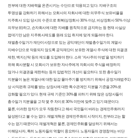
전부에 대한 지배력을 온존시키는 수단으로 악용되고 있다. 지배구조의
투명성을 강화하기 위해서는 모회사의 자회사에 대한 의무주식 보유비율을
지주회사 도입 당시의 수준으로 회복(상장회사 30% 이상, 비상장회사 50% 이상
의무보유)하고, 손자회사에 대한 지배를 원칙적으로 금지하는 등 현재 사실상
껍데기만 남은 지주회사제도를 원래 도입 취지에 맞게 되돌려야 한다.
재벌총수일가가 재단이사장으로 있는 공익재단이 재벌총수일가의 계열사
지배수단으로 악용되지 않도록 공익재단이 보유한 계열사 주식에 대한 의결권
제한, 백지신탁 등의 제도를 도입해야 한다. 소위 ‘자사주의 마법’을 방지하기
위해 회사분할 시 모회사가 보유한 자사주에게 자회사의 주식을 배정하지
않거나 의결권을 제한하는 등의 입법적인 개선이 필요하다. 또한 총수일가
지분율이 높은 계열사에 대한 일감 몰아주기를 방지하기 위해서 공정거래법주1)
상 사익편취 규제를 받는 상장사에 대한 특수관계인 지분율 기준을 20%로
강화할 필요가 있다. 현재 규제 기준인 30%를 피하기 위해 많은 상장사들이
총수일가 지분율을 고작 몇 주 차이로 30% 미만에 맞추고 있기 때문이다.
물론, 이러한 장치가 모두 작동한다고 해서 국민들이 바라는 경제민주화까지
달성된다고 볼 수는 없다. 재벌개혁은 경제민주화의 시작이지, 전부라고는 할
수는 없기 때문이다. 재벌개혁은 물론, 경제민주화를 달성하기 위해서는
이해당사자, 특히 노동자들의 역할이 중요하다. 노동자들의 경영참여는 비단