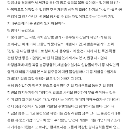
항공사를 경영하면서 세관을 통하지 않고 물품을 몰래 들여오는 일련의 행위가
반복적으로 이뤄질 수 있었던 것은 개인의 성격적 결함이라기보다, 쌀 한 톨 만한
책임에 쌀 한가마니의 권한을 행사할 수 있는 재벌이라고 하는 ‘한국적 기업
지배구조’에 더 큰 원인이 있기 때문이다.
땅콩에서 물컵으로
이렇게 말하고 나면, 마치 조양호 일가가 총수일가 갑질의 대명사가 된 듯
보이지만, 이게 어찌 그들만의 문제일까. 재벌대기업, 재벌총수일가의 소위
‘갑질’ 은 다양한 방식으로 행해졌다. 총수일가의 운전기사에 대한 폭언·폭행
관련 증언 등은 기업명만 바뀐 채 끊임없이 제기되었고, 원청 대기업의
하청업체에 대한 각종 불공정행위, 재벌총수일가의 일감몰아주기 등 사익편취
행위, 대리점·가맹점 본부의 점주들에 대한 물량밀어내기 등 재벌총수일가와
재벌대기업의 갑질 행태는 끝도 없이 이어지고 있다.
특히 총수일가가 적은 지분으로 불투명한 기업 지배구조를 통해 기업 경영
전반을 좌지우지하며 다양한 방법으로 사익을 편취하여 부를 축적하는 것은
이미 널리 알려진 사실이다. 일각에서는 이러한 형태의 지배구조가 우리나라의
경제 성장과정에서 일정한 ‘역할’을 수행해왔다고 평가하기도 한다. 그러나
지금은 땅콩 그리고 물컵으로 대변되는 갑질과 편법 상속, 그리고 불공정거래를
통한 대·중소기업의 양극화 등의 부작용만 남았다. 재벌이라는 기업지배구조가
과거에는 어땠는지 모르지만, 현재로서는 그들이 막강한 경제권력을 등에 업고