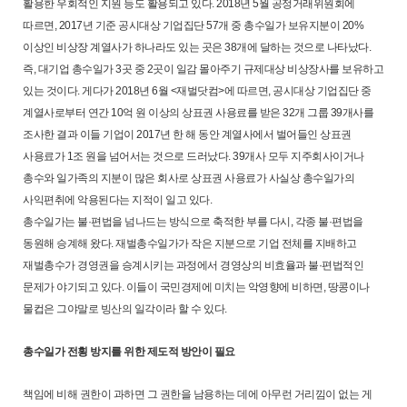
활용한 우회적인 지원 등도 활용되고 있다. 2018년 5월 공정거래위원회에
따르면, 2017년 기준 공시대상 기업집단 57개 중 총수일가 보유지분이 20%
이상인 비상장 계열사가 하나라도 있는 곳은 38개에 달하는 것으로 나타났다.
즉, 대기업 총수일가 3곳 중 2곳이 일감 몰아주기 규제대상 비상장사를 보유하고
있는 것이다. 게다가 2018년 6월 <재벌닷컴>에 따르면, 공시대상 기업집단 중
계열사로부터 연간 10억 원 이상의 상표권 사용료를 받은 32개 그룹 39개사를
조사한 결과 이들 기업이 2017년 한 해 동안 계열사에서 벌어들인 상표권
사용료가 1조 원을 넘어서는 것으로 드러났다. 39개사 모두 지주회사이거나
총수와 일가족의 지분이 많은 회사로 상표권 사용료가 사실상 총수일가의
사익편취에 악용된다는 지적이 일고 있다.
총수일가는 불·편법을 넘나드는 방식으로 축적한 부를 다시, 각종 불·편법을
동원해 승계해 왔다. 재벌총수일가가 작은 지분으로 기업 전체를 지배하고
재벌총수가 경영권을 승계시키는 과정에서 경영상의 비효율과 불·편법적인
문제가 야기되고 있다. 이들이 국민경제에 미치는 악영향에 비하면, 땅콩이나
물컵은 그야말로 빙산의 일각이라 할 수 있다.
총수일가 전횡 방지를 위한 제도적 방안이 필요
책임에 비해 권한이 과하면 그 권한을 남용하는 데에 아무런 거리낌이 없는 게