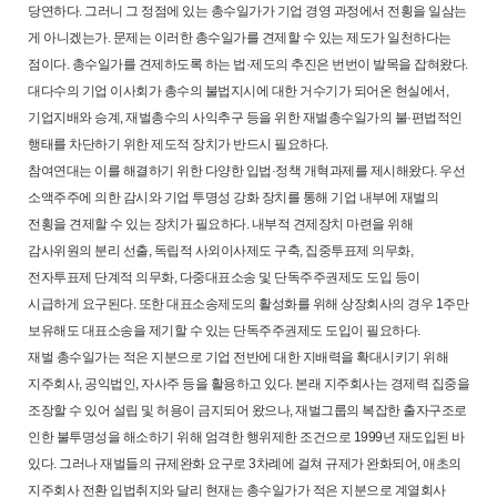
당연하다. 그러니 그 정점에 있는 총수일가가 기업 경영 과정에서 전횡을 일삼는
게 아니겠는가. 문제는 이러한 총수일가를 견제할 수 있는 제도가 일천하다는
점이다. 총수일가를 견제하도록 하는 법·제도의 추진은 번번이 발목을 잡혀왔다.
대다수의 기업 이사회가 총수의 불법지시에 대한 거수기가 되어온 현실에서,
기업지배와 승계, 재벌총수의 사익추구 등을 위한 재벌총수일가의 불·편법적인
행태를 차단하기 위한 제도적 장치가 반드시 필요하다.
참여연대는 이를 해결하기 위한 다양한 입법·정책 개혁과제를 제시해왔다. 우선
소액주주에 의한 감시와 기업 투명성 강화 장치를 통해 기업 내부에 재벌의
전횡을 견제할 수 있는 장치가 필요하다. 내부적 견제장치 마련을 위해
감사위원의 분리 선출, 독립적 사외이사제도 구축, 집중투표제 의무화,
전자투표제 단계적 의무화, 다중대표소송 및 단독주주권제도 도입 등이
시급하게 요구된다. 또한 대표소송제도의 활성화를 위해 상장회사의 경우 1주만
보유해도 대표소송을 제기할 수 있는 단독주주권제도 도입이 필요하다.
재벌 총수일가는 적은 지분으로 기업 전반에 대한 지배력을 확대시키기 위해
지주회사, 공익법인, 자사주 등을 활용하고 있다. 본래 지주회사는 경제력 집중을
조장할 수 있어 설립 및 허용이 금지되어 왔으나, 재벌그룹의 복잡한 출자구조로
인한 불투명성을 해소하기 위해 엄격한 행위제한 조건으로 1999년 재도입된 바
있다. 그러나 재벌들의 규제완화 요구로 3차례에 걸쳐 규제가 완화되어, 애초의
지주회사 전환 입법취지와 달리 현재는 총수일가가 적은 지분으로 계열회사