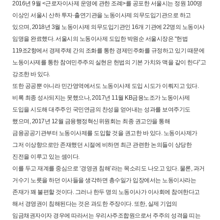
2016년 9월 <근로자이사제 운영에 관한 조례>를 공포한 서울시는 정원 100명
이상인 서울시 산하 투자·출연기관을 노동이사제 의무도입기관으로 하고
있으며, 2018년 3월 노동이사제 의무도입기관인 16개 기관에 22명의 노동이사
임명을 완료했다. 서울시의 노동이사제 도입한 박원순 서울시장은 “헌법
119조2항에서 경제주체 간의 조화를 통한 경제민주화를 규정하고 있기 때문에
노동이사제를 통한 참여민주주의 실현은 헌법의 기본 가치와 맥을 같이 한다”고
강조한 바 있다.
또한 공공뿐 아니라 민간영역에서도 노동이사제 도입 시도가 이뤄지고 있다.
비록 최종 성사되지는 못했으나, 2017년 11월 KB금융노조가 노동이사제
도입을 시도해 대주주인 국민연금의 찬성을 얻어내는 성과를 보여주기도
했으며, 2017년 12월 금융행정혁신위원회는 최종 권고안을 통해
금융공공기관부터 노동이사제를 도입할 것을 권고한 바 있다. 노동이사제가
그저 이상향으로만 존재했던 시절에 비하면 최근 관련한 논의들이 상당한
진전을 이루고 있는 셈이다.
이를 두고 재계를 중심으로 ‘경영권 침해’라는 목소리도 나오고 있다. 물론, 과거
거수기 노릇을 하던 이사들을 생각하면 총수일가 입장에서는 노동이사라는
존재가 꽤 불편할 것이다. 그러나 한두 명의 노동이사가 이사회에 참여한다고
해서 경영권이 침해된다는 것은 과도한 주장이다. 또한, 실제 기업의
임금채권자이자 경우에 따라서는 우리사주조합원으로서 주주의 성격을 띠는