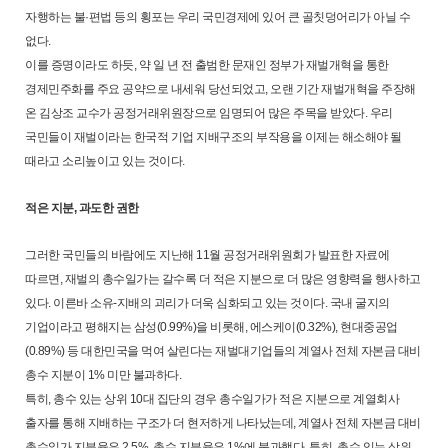
자행하는 불·편법 등의 횡포는 우리 국민경제에 있어 큰 골칫덩어리가 아닐 수
없다.
이를 증명이라도 하듯, 약 일 년 전 출범한 문재인 정부가 재벌개혁을 통한
경제민주화를 주요 공약으로 내세워 당선되었고, 오랜 기간 재벌개혁을 주장해
온 김상조 교수가 공정거래위원장으로 임명되어 많은 주목을 받았다. 우리
국민들이 재벌이라는 한국적 기업 지배구조의 부작용을 이제는 해소해야 될
때라고 소리높이고 있는 것이다.
적은 지분, 과도한 권한
그러한 국민들의 바람에도 지난해 11월 공정거래위원회가 발표한 자료에
따르면, 재벌의 총수일가는 갈수록 더 적은 지분으로 더 많은 영향력을 행사하고
있다. 이른바 소유-지배의 괴리가 더욱 심화되고 있는 것이다. 국내 굴지의
기업이라고 평해지는 삼성(0.99%)을 비롯해, 에스케이(0.32%), 현대중공업
(0.89%) 등 대한민국을 먹여 살린다는 재벌대기업들의 계열사 전체 자본금 대비
총수 지분이 1% 미만 불과하다.
특히, 총수 있는 상위 10대 집단의 경우 총수일가가 적은 지분으로 계열회사
출자를 통해 지배하는 구조가 더 현저하게 나타났는데, 계열사 전체 자본금 대비
총수일가 지분율은 2.5%, 총수 지분율은 1%에 불과했다. 특히, 총수 있는 상위