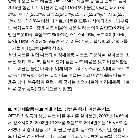
한국의 청년 니트 비율은 OECD 34개 회원국 중 일곱 번째로 높다.
2015년 청년 니트 비율이 한국(18.6%)보다 높은 나라는 터키(29.
8%), 이태리(26.9%), 그리스(24.7%), 스페인(22.7%), 멕시코(22.
1%), 칠레(18.8%) 여섯 나라로, 이들은 모두 아시아와 남미, 남부유
럽 국가들이다. 청년 니트 비율이 낮은 나라는 아이슬란드(6.2%), 네
덜란드(7.8%), 룩셈부르크(8.4%), 스위스(8.6%), 노르웨이(8.6%),
독일(8.8%), 스웨덴(9.5%) 순으로, 이들은 모두 북유럽과 유럽대륙
국가들이다([그림1]왼쪽 참조).
청년 니트를 실업 니트와 비경제활동 니트로 구분하여 살펴보면, 한
국은 터키, 멕시코, 칠레와 함께 실업 니트 비율은 낮고 비경제활동
니트 비율은 높은 나라다. 이에 비해 그리스, 스페인, 이태리, 포르투
갈 등 남부유럽 국가는 실업 니트 비율은 높고 비경제활동 니트 비
율은 낮다. 북유럽과 유럽대륙 국가는 실업 니트와 비경제활동 니트
비율 모두 낮다([그림1]오른쪽 참조).
III. 비경제활동 니트 비율 감소. 남성은 증가, 여성은 감소
OECD 회원국의 청년 니트 비율 추이를 살펴보면, 2003년 14.8%에
서 감소하다가 2008년 13.3%를 저점으로 2014년에는 15.5%로 증
가했다. 비경제활동 니트 비율은 꾸준히 감소하고 있지만, 실업 니
트 비율은 경기변동에 따라 오르내리고 있다. 특히 글로벌 금융위기