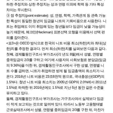
하한 추정치와 상한 추정치는 성과 연령 이외에 학력 등 기타 특성
차이는 무시한다.
➂ 점 추정치(point estimate): 성, 연령, 학력, 가족관계 등 관측 가능
한 특성이 동일한 청년의 임금을 니트의 기회비용으로 사용한다. 니
트는 취업해도 이미 취업해 있는 청년들보다 임금이 낮을 가능성이
높기 때문에, 헤크만(Heckman) 표본선택 모형을 이용해서 선택 편
의를 잡아준다.
<표3>은 OECD 방식으로 한국의 니트 비용 최소(하한)치와 최대(상
한)치를 추정한 결과다. 먼저 최소(하한)치를 살펴보면 다음과 같다.
첫째, 경제활동인구조사 부가조사(각 년도 8월)에서 성별, 연령별
중위임금의 2/3를 구하고 여기에 사용자의 사회보험료 분담금(임금
의 9.36%)을 더한 뒤, 경제활동인구조사에서 구한 성별, 연령별 니
트 수를 곱하면, 니트가 취업하면 받게 될 임금총액의 최소치가 나
온다. 2016년 니트 비용은 23조8천억 원으로, 국내총생산(GDP)의
1.5%다. 청년 니트 비용 최소치는 2005년 GDP의 2.0%에서 2011년
1.5%로 하락한 뒤 2016년에도 1.5%로 지난 5년 동안 같은 수준을
유지하고 있다.
둘째, 경제활동인구조사 부가조사는 가구조사여서 실제보다 임금
이 적게 보고되는 것으로 알려져 있다. 따라서 노동부 고용형태별
근로실태조사에서 성별, 연령별 중위임금의 2/3를 구한 뒤, 마찬가