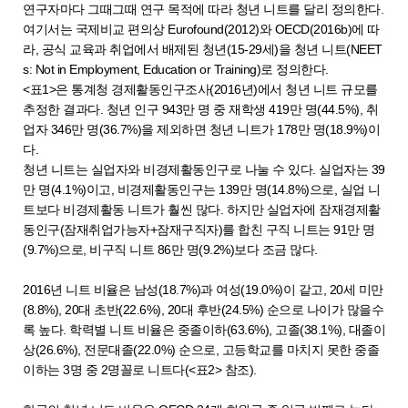
연구자마다 그때그때 연구 목적에 따라 청년 니트를 달리 정의한다.
여기서는 국제비교 편의상 Eurofound(2012)와 OECD(2016b)에 따
라, 공식 교육과 취업에서 배제된 청년(15-29세)을 청년 니트(NEET
s: Not in Employment, Education or Training)로 정의한다.
<표1>은 통계청 경제활동인구조사(2016년)에서 청년 니트 규모를
추정한 결과다. 청년 인구 943만 명 중 재학생 419만 명(44.5%), 취
업자 346만 명(36.7%)을 제외하면 청년 니트가 178만 명(18.9%)이
다.
청년 니트는 실업자와 비경제활동인구로 나눌 수 있다. 실업자는 39
만 명(4.1%)이고, 비경제활동인구는 139만 명(14.8%)으로, 실업 니
트보다 비경제활동 니트가 훨씬 많다. 하지만 실업자에 잠재경제활
동인구(잠재취업가능자+잠재구직자)를 합친 구직 니트는 91만 명
(9.7%)으로, 비구직 니트 86만 명(9.2%)보다 조금 많다.
2016년 니트 비율은 남성(18.7%)과 여성(19.0%)이 같고, 20세 미만
(8.8%), 20대 초반(22.6%), 20대 후반(24.5%) 순으로 나이가 많을수
록 높다. 학력별 니트 비율은 중졸이하(63.6%), 고졸(38.1%), 대졸이
상(26.6%), 전문대졸(22.0%) 순으로, 고등학교를 마치지 못한 중졸
이하는 3명 중 2명꼴로 니트다(<표2> 참조).