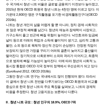
수 국가에서 청년 니트 비율은 글로벌 금융위기 이전보다 높아졌고,
2015년 현재 OECD 회원국 청년 니트는 4천만 명에 이르고 있다. 이
가운데 2,800만 명은 구직활동을 포기한 비경제활동인구다(OECD
2016b).
니트는 청년 개인의 삶을 어렵게 할 뿐 아니라, 정치·경제·사회적으
로 많은 부정적 폐해를 남긴다. 청년의 재능과 잠재력이 사장되고,
가구소득이 줄고 빈곤에 빠질 위험이 높아진다. 낙인효과와 임금페
널티 등으로 미래의 취업과 소득에 불이익이 생기고, 심리적 고통과
불만, 소외 등으로 육체적·정신적 건강이 손상된다. 안정된 직업이
보장되지 않으면 가정을 꾸리기 어려워 결혼이 늦어지고 출산율이
떨어진다. 장기적으로 사회로부터 소외와 격리가 이어지고, 최종적
으로 범죄에 빠질 가능성이 높아진다. 이에 따라 청년의 사회적 노
동시장 통합은 OECD 각국 정부의 정책에서 우선순위가 되고 있다
(Eurofound 2012, OECD 2016b).
그동안 청년 니트 연구는 국내에서도 많이 진행되어 왔다. 따라서
이 글에서 청년 니트 전반을 다루기보다는 OECD 회원국과 비교를
중심으로 한국 청년 니트의 주요 특징을 살펴보고, 니트의 경제적
비용을 추정한다. 청년 고용지표는 보론에서 다룬다.
II . 청년 니트 규모 : 청년 인구의 18.9%, OECD 7위