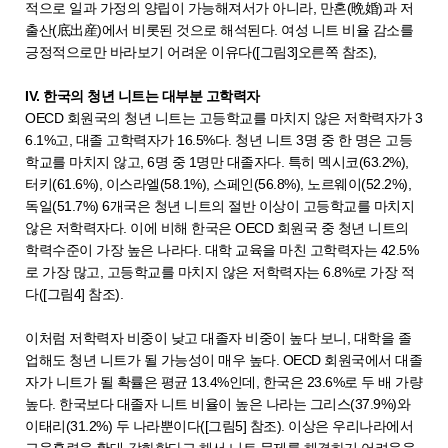
적으로 일과 가정의 양립이 가능해져서가 아니라, 만혼(晩婚)과 저
출산(底出産)에서 비롯된 것으로 해석된다. 여성 니트 비율 감소를
긍정적으로만 바라보기 어려운 이유다([그림3]오른쪽 참조),
IV. 한국의 청년 니트는 대부분 고학력자
OECD 회원국의 청년 니트는 고등학교를 마치지 않은 저학력자가 3
6.1%고, 대졸 고학력자가 16.5%다. 청년 니트 3명 중 한 명은 고등
학교를 마치지 않고, 6명 중 1명만 대졸자다. 특히 멕시코(63.2%),
터키(61.6%), 이스라엘(58.1%), 스페인(56.8%), 노르웨이(52.2%),
독일(51.7%) 6개국은 청년 니트의 절반 이상이 고등학교를 마치지
않은 저학력자다. 이에 비해 한국은 OECD 회원국 중 청년 니트의
학력수준이 가장 높은 나라다. 대학 교육을 마친 고학력자는 42.5%
로 가장 많고, 고등학교를 마치지 않은 저학력자는 6.8%로 가장 적
다([그림4] 참조).
이처럼 저학력자 비중이 낮고 대졸자 비중이 높다 보니, 대학을 졸
업해도 청년 니트가 될 가능성이 매우 높다. OECD 회원국에서 대졸
자가 니트가 될 확률은 평균 13.4%인데, 한국은 23.6%로 두 배 가량
높다. 한국보다 대졸자 니트 비율이 높은 나라는 그리스(37.9%)와
이태리(31.2%) 두 나라뿐이다([그림5] 참조). 이상은 우리나라에서