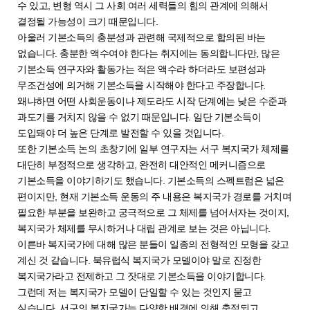
수 있고, 변형 역시 그 사회 여러 세력들의 힘의 관계에 의해서
결정될 가능성이 크기 때문입니다.
아울러 기본소득의 충분성과 관련해 국제적으로 합의된 바는
없습니다. 충분한 액수여야 한다는 취지에는 동의합니다만, 많은
기본소득 연구자와 활동가는 적은 액수라 하더라도 보편성과
무조건성에 의거해 기본소득을 시작해야 한다고 주장합니다.
왜냐하면 어떤 사회운동이나 제도라도 시작 단계에는 낮은 수준과
과도기를 거치지 않을 수 없기 때문입니다. 일단 기본소득이
도입돼야 더 높은 단계로 발전할 수 있을 것입니다.
또한 기본소득 논의 초창기에 일부 연구자는 서구 복지국가 체제를
대단히 부정적으로 생각하고, 완전히 대안적인 메커니즘으로
기본소득을 이야기하기도 했습니다. 기본소득의 스펙트럼은 넓은
편이지만, 현재 기본소득 운동의 주 내용은 복지국가 경로를 거치며
필요한 부분을 보완하고 궁극적으로 그 체제를 넘어서자는 것이지,
복지국가 체제를 무시하거나 대립 관계로 보는 것은 아닙니다.
이른바 복지국가에 대해 많은 분들이 일종의 전형적인 모형을 갖고
계신 것 같습니다. 북유럽식 복지국가 모델이야 말로 진정한
복지국가라고 전제하고 그 잣대로 기본소득을 이야기합니다.
그런데 저는 복지국가 모델이 단일할 수 있는 것인지 묻고
싶습니다. 서구의 복지국가는 다양한 배경에 의해 축적되고