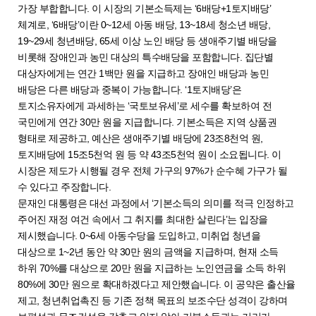
가장 부합합니다. 이 시장의 기본소득제는 ‘6배당+1토지배당’
체계로, ‘6배당’이란 0~12세 아동 배당, 13~18세 청소년 배당,
19~29세 청년배당, 65세 이상 노인 배당 등 생애주기별 배당을
비롯해 장애인과 농민 대상의 특수배당을 포함합니다. 집단별
대상자에게는 연간 1백만 원을 지급하고 장애인 배당과 농민
배당은 다른 배당과 중복이 가능합니다. ‘1토지배당’은
토지소유자에게 과세하는 ‘국토보유세’로 세수를 확보하여 전
국민에게 연간 30만 원을 지급합니다. 기본소득은 지역 상품권
형태로 제공하고, 예산은 생애주기별 배당에 23조8천억 원,
토지배당에 15조5천억 원 등 약 43조5천억 원이 소요됩니다. 이
시장은 제도가 시행될 경우 전체 가구의 97%가 순수혜 가구가 될
수 있다고 주장합니다.
문재인 대통령은 대선 과정에서 ‘기본소득의 의미를 적극 인정하고
주어진 재정 여건 속에서 그 취지를 최대한 살린다’는 입장을
제시했습니다. 0~6세 아동수당을 도입하고, 미취업 청년을
대상으로 1~2년 동안 약 30만 원의 금액을 지급하며, 현재 소득
하위 70%를 대상으로 20만 원을 지급하는 노인연금을 소득 하위
80%에 30만 원으로 확대하겠다고 제안했습니다. 이 공약은 출산율
제고, 청년취업촉진 등 기존 정책 목표의 보조수단 성격이 강하며