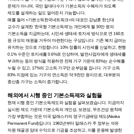
문제가 아니며, 국민 절대다수가 기본소득의 수혜자가 되도록
제도를 설계하는 일도 얼마든지 가능합니다.
예를 들어 <기본소득한국네트워크>의 대표인 강남훈 한신대
교수가 설계한 ‘한국형 기본소득제’는 개인에게 월 30만 원의
기본소득을 지급하는데, 시민세·생태세·토지세 방식으로 연 160조
원 규모의 재원을 거두어 마련한다는 구상입니다. 기존 복지 급여는
유지하는 것으로 가정합니다. 10% 정률의 시민세를 신설하고, 현행
0.1% 수준인 토지세를 0.6%로 인상하며, 발전사업자에게 생태세를
부과하는 등의 방식을 적용하면 전체 가구 가운데 83%는 순수혜를
누릴 수 있고, 17%의 고소득 가구만 순부담을 집니다. 가구 소득
83% 지점에 있는 가구의 연소득은 약 9천만 원이므로, 대부분의
중산층 가구는 소득이 증가합니다.
해외에서 시행 중인 기본소득제와 실험들
현재 시행 중인 기본소득제도와 실험을 살펴보겠습니다. 지금까지
실시된 제도 가운데 기본소득의 개인성, 보편성, 무조건성 원칙에
가장 부합하는 것은 미국 알래스카의 영구기금배당 제도(Alaska
Permanent Fund)입니다. 1982년부터 알래스카 주 정부는 석유
자원 채굴권 임대 수익으로 기금을 조성하고, 이를 운용해 발생한