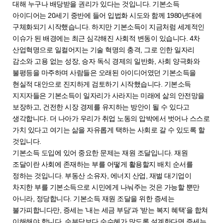
대해 누구나 배당받을 권리가 있다는 것입니다. 기본소득
아이디어는 20세기 중반에 들어 입법화 시도와 함께 1980년대에
구체화되기 시작했습니다. 하지만 기본소득이 지금처럼 세계적인
이슈가 된 배경에는 최근 심각해진 사회적 변동이 있습니다. 4차
산업혁명으로 일컬어지는 기술 혁명의 충격, 그로 인한 일자리
감소와 고용 없는 성장, 승자 독식 경제의 일반화, 사회 양극화와
불평등을 마주하며 사람들은 오래된 아이디어였던 기본소득을
현실적 대안으로 진지하게 검토하기 시작했습니다. 기본소득
지지자들은 기본소득이 일자리가 사라지는 미래에 삶의 안전망을
보장하고, 건전한 시장 경제를 유지하는 방안이 될 수 있다고
생각합니다. 더 나아가 우리가 취업 노동의 압박에서 벗어나 스스로
가치 있다고 여기는 삶을 자유롭게 택하는 사회로 갈 수 있도록 할
것입니다.
기본소득 도입에 있어 중요한 문제는 재원 조달입니다. 재원
조달이란 사회에 존재하는 부를 어떻게 활용할지 배치 순서를
정하는 것입니다. 부동산 소유자, 에너지 산업, 재벌 대기업이
차지한 부를 기본소득으로 시민에게 나눠주는 것은 가능할 뿐만
아니라, 정당합니다. 기본소득 재원 조달을 위한 증세는
불가피합니다만, 증세는 ‘내는 세금 부담’과 ‘받는 복지 혜택’을 합쳐
이해해야 합니다. 순부담보다 순수혜가 많도록 설계한다면 증세는