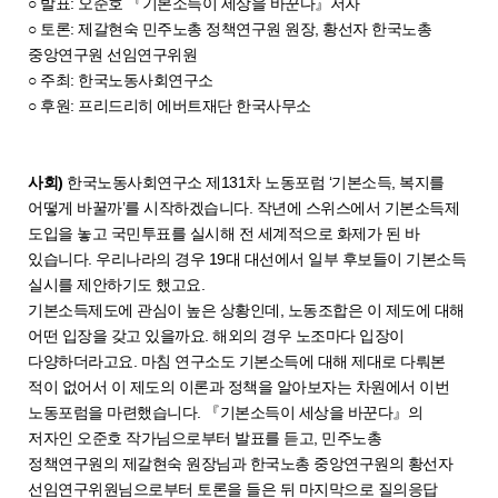
○ 발표: 오준호 『기본소득이 세상을 바꾼다』저자
○ 토론: 제갈현숙 민주노총 정책연구원 원장, 황선자 한국노총
중앙연구원 선임연구위원
○ 주최: 한국노동사회연구소
○ 후원: 프리드리히 에버트재단 한국사무소
사회)
한국노동사회연구소 제131차 노동포럼 ‘기본소득, 복지를
어떻게 바꿀까’를 시작하겠습니다. 작년에 스위스에서 기본소득제
도입을 놓고 국민투표를 실시해 전 세계적으로 화제가 된 바
있습니다. 우리나라의 경우 19대 대선에서 일부 후보들이 기본소득
실시를 제안하기도 했고요.
기본소득제도에 관심이 높은 상황인데, 노동조합은 이 제도에 대해
어떤 입장을 갖고 있을까요. 해외의 경우 노조마다 입장이
다양하더라고요. 마침 연구소도 기본소득에 대해 제대로 다뤄본
적이 없어서 이 제도의 이론과 정책을 알아보자는 차원에서 이번
노동포럼을 마련했습니다. 『기본소득이 세상을 바꾼다』의
저자인 오준호 작가님으로부터 발표를 듣고, 민주노총
정책연구원의 제갈현숙 원장님과 한국노총 중앙연구원의 황선자
선임연구위원님으로부터 토론을 들은 뒤 마지막으로 질의응답