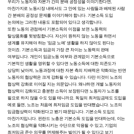
우리가 노동자와 자본가 간의 분배 공정성을 이야기한다면,
마찬가지로 노동시장 내에서도 그 안에 있는 사람들과 배제된 사람
간 분배의 공정성 문제를 이야기해야 합니다. 기본소득 도입
논의에는 그러한 내용도 포함되어 있다고 생각합니다.
또한 노동의 관점에서 기본소득의 이점을 보면 노동력의
탈상품화를 뒷받침합니다. 자신이 원하지 않는 노동을 하면서
생계를 유지해야 하는 ‘임금 노예’ 생활을 하지 않아도 된다는
것이죠. 기본소득과 임금의 가장 큰 차이는 노동력의 판매
여부입니다. 개인이 임금노동 여부와 관계없이 기본소득으로
기본적인 생활을 영위할 수 있다면 노동소득에 대한 의존도가
상당히 낮아져, 노동과정에 대한 자본 측의 지배력은 약화되는 반면
노동자의 협상력은 크게 강화될 수 있습니다. 다만 이것이 노조의
협상력 강화로 이어질 지는 의문입니다. 왜냐하면 개별 노동자의
협상력이 강화되고 충분한 소득이 보장된다면 노동자가 노조를
필요로 하지 않을 수도 있을 테니까요. 독일의 최저임금제도 도입을
예로 들면, 노조는 처음에 최저임금 도입을 반대했습니다. 노조의
임금협상력이 약화된다고 봤기 때문입니다. 기본소득 도입도
마찬가지입니다. 핀란드 노총은 기본소득 도입을 반대하는데, 이는
노조의 협상력을 약화시키는 수단으로 악용될 수 있고, 기업의
최저임금 준수 의무를 면제해주는 빌미가 될 수 있다고 보기