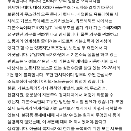
부족합니다. 캐나다 온타리오 주의 실험은 소득격차를
전제하는데다, 대상 자체가 공공부조 대상자와 겹치기 때문에
보편성과 무조건성 모두 문제가 됩니다. 네덜란드 유트레히트 시
사례도 기본소득의 예로 소개하셨는데, 유트레히트 시에서는
기본소득이라고 하지 않고 ‘사회부조를 받기 위해 기존 수혜자에게
요구했던 의무를 완화’한다고 명시합니다. 물론 의무를 완화하고
노동과의 연계성을 줄이려는 시도로써 기본소득과 연계성이
있다고 할 수는 있겠지만 무조건성, 보편성 두 측면에서 다
어긋납니다. 유일하게 국가차원에서 기본소득 실험을 하고 있는
핀란드는 ‘사회보장 완전대체 기본소득’ 개념을 사용하지만 실제
대상자는 노동시장 보조금 또는 실업수당을 받고 있는 25~28세의
2천 명에 불과합니다. 또한 한시적이며 정부의 주된 관심사도
소득보장이 목적이 아니라 노동공급에 방점이 있습니다.
한편, 기본소득의 5가지 원칙인 개별성, 보편성, 무조건성,
현금지원, 충분성이 자본주의 경제체제에서 어떻게 작용할 수
있는지, 기본소득만의 고유한 방안을 제시할 필요가 있습니다. 또한
실제 노동과의 연계성을 사회 급여보장 체계에서 어떻게 극복할 수
있는지, 불평등 문제에 대해 제시할 수 있는 원칙이 무엇인지 등이
설명되지 않았는데, 이 부분에 대해 더 제시했어야 한다고
생각합니다. 아울러 복지국가의 한계를 극복하기 위한 모든 시도를