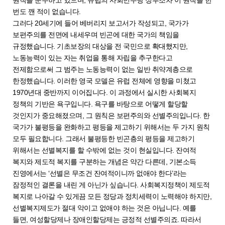
번도 깬 적이 없습니다.
그러다 20세기에 들어 베버리지 보고서가 작성되고, 국가가
보편주의를 전면에 내세우며 빈곤에 대한 국가의 책임을
규정했습니다. 기초보장의 대상을 전 국민으로 확대했지만,
노동능력이 있는 자는 취업을 통해 자립을 추구한다고
전제함으로써 그 범주는 노동능력이 없는 일반 취약계층으로
한정했습니다. 이러한 영국 모델은 유럽 전체에 영향을 미쳤고
1970년대 중반까지 이어집니다. 이 과정에서 실시한 사회복지
정책의 기반은 욕구입니다. 욕구를 바탕으로 어떻게 할당할
것인지가 중요해졌으며, 그 원칙은 보편주의와 선별주의입니다. 한
국가가 불평등을 완화하고 평등을 제고하기 위해서는 두 가지 원칙
모두 필요합니다. 그래서 불평등한 빈곤층의 평등을 제고하기
위해서는 선별복지를 할 수밖에 없는 것이 현실입니다. 잔여적
복지와 제도적 복지를 구분하는 개념은 약간 다른데, 기본소득
진영에서는 ‘선별은 무조건 잔여적이니까 없애야 한다’라는
잠정적인 결론을 내린 게 아닌가 싶습니다. 사회복지정책이 제도적
복지로 나아갈 수 있게끔 모든 정당과 정치세력이 노력해야 하지만,
선별복지제도가 절대 악이고 없애야 하는 것은 아닙니다. 예를
들면, 여성할당제나 장애인할당제는 긍정적 선별주의죠. 따라서