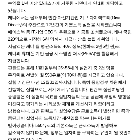
수익을 1년 이상 알래스카에 거주한 시민에게 연 1회 배당하고
있습니다.
케냐에서는 올해부터 민간 자선기관인 기브 다이렉트리(Give
Directly)의 주관으로 12년간의 기본소득 실험을 시작했습니다.
페이스북 등 IT기업 CEO의 후원으로 기금을 조성했으며, 케냐 국민
220명으로 시작해 6천 명까지 지급 대상을 늘릴 계획입니다.
지급액은 케냐 월 평균소득의 40% 정도(한화로 2만5천 원)로
케냐의 휴대폰 기반 금융 시스템인 ‘페사(PESA)’를 활용해서
지급합니다.
핀란드는 올해 1월1일부터 25~58세의 실업자 중 2천 명을
무작위로 선발해 월 550유로(약 70만 원)를 지급하고 있습니다.
실험 기간은 내년 12월31일까지입니다. 특히 중앙정부 차원에서
진행하는 실험으로는 세계에서 유일합니다. 핀란드 집권여당인
중앙당은 이 실험의 목표를 실업자들의 노동 공급에 부정적 영향을
미친다고 평가되는 사회보장 체계를 개선하기 위함이라고
밝혔습니다. 그간 핀란드의 실업수당은 근로소득이 발생하면 즉각
중단되어 실업자의 노동시장 재진입을 막는다는 평가를
받아왔습니다. 550유로의 기본소득은 근로소득이 발생해도
감소하지 않기 때문에, 정부는 일자리를 구하려는 유인이 될 것인지
주목하고 있습니다.