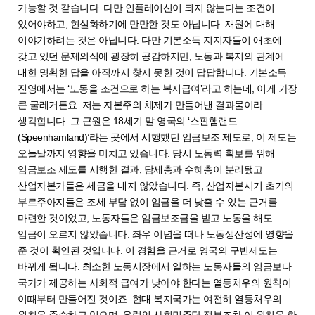
가능할 것 같습니다. 다만 인플레이션이 되지 않는다는 조건이
있어야하고, 현실화하기에 만만한 것도 아닙니다. 재원에 대해
이야기하려는 것은 아닙니다. 다만 기본소득 지지자들이 애초에
갖고 있던 문제의식에 굉장히 공감하지만, 노동과 복지의 관계에
대한 명확한 답을 아직까지 찾지 못한 것이 답답합니다. 기본소득
진영에서는 ‘노동을 조건으로 하는 복지급여’라고 하는데, 이게 가장
큰 굴레거든요. 저는 자본주의 체제가 만들어낸 결과물이라
생각합니다. 그 근원은 18세기 말 영국의 ‘스핀햄랜드
(Speenhamland)’라는 곳에서 시행했던 임금보조 제도로, 이 제도는
오늘날까지 영향을 미치고 있습니다. 당시 노동력 확보를 위해
임금보조 제도를 시행한 결과, 담세층과 수혜층이 분리됐고
산업자본가들은 세금을 내지 않았습니다. 즉, 산업자본시기 초기의
부르주아지들은 조세 부담 없이 임금을 더 낮출 수 있는 근거를
마련한 것이었고, 노동자들은 임금보조금을 받고 노동을 해도
임금이 오르지 않았습니다. 좌우 이념을 떠나 노동생산성에 영향을
준 것이 확인된 것입니다. 이 경험을 근거로 영국의 구빈제도는
바뀌게 됩니다. 최소한 노동시장에서 일하는 노동자들의 임금보다
국가가 제공하는 사회적 급여가 낮아야 한다는 열등처우의 원칙이
이때부터 만들어진 것이죠. 현대 복지국가는 여전히 열등처우의
원칙을 준수하고 있으며, 유럽의 사회민주당 정부조차 이 원칙을 한