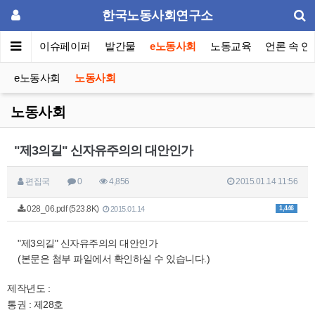
한국노동사회연구소
동포럼
이슈페이퍼
발간물
e노동사회
노동교육
언론 속 연
e노동사회
노동사회
노동사회
"제3의길" 신자유주의의 대안인가
편집국
0
4,856
2015.01.14 11:56
028_06.pdf (523.8K)
1,446
2015.01.14
"제3의길" 신자유주의의 대안인가
(본문은 첨부 파일에서 확인하실 수 있습니다.)
제작년도 :
통권 : 제28호