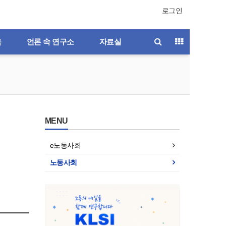
로그인
육
언론 속 연구소
자료실
MENU
e노동사회
노동사회
호
제196호
제195호
제194호
제193호