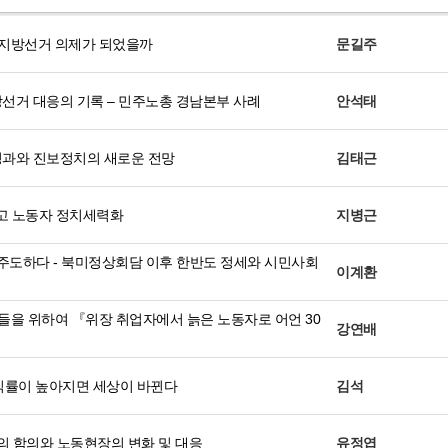
 지방선거 의제가 되었을까
문길주
선거 대응의 기록 – 민주노총 경남본부 사례
안석태
과와 진보정치의 새로운 전망
김태근
리고 노동자 정치세력화
지병근
주도하다 - 북미정상회담 이후 한반도 정세와 시민사회
이계환
’들을 위하여 『위장 취업자에서 늙은 노동자로 어언 30
강연배
조직률이 높아지면 세상이 바뀐다
김석
의 함의와 노동현장의 변화 및 대응
유정엽