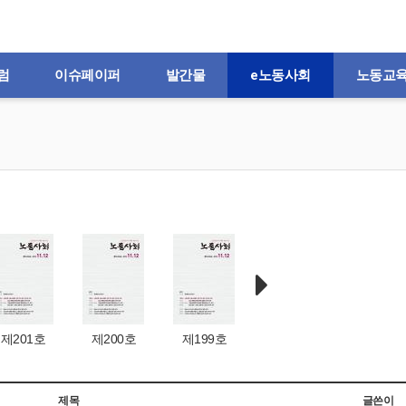
럼
이슈페이퍼
발간물
e노동사회
노동교
제201호
제200호
제199호
제198호
제197
제목
글쓴이