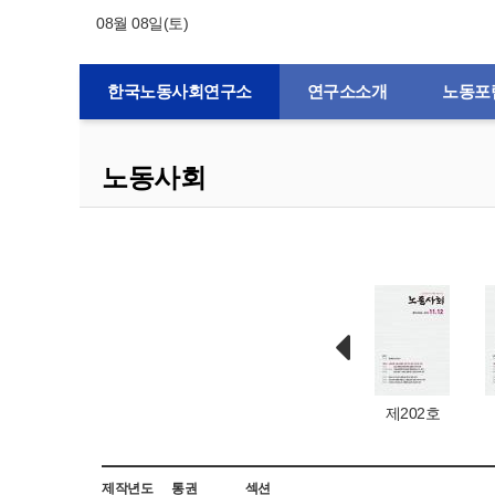
08월 08일(토)
한국노동사회연구소
연구소소개
노동포
노동사회
제132호
제1호
제203호
제202호
제작년도
통권
섹션