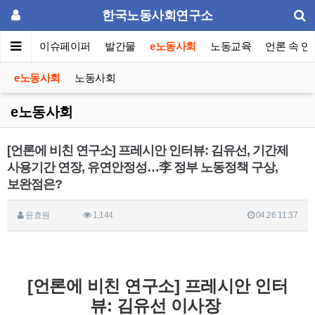
한국노동사회연구소
동포럼
이슈페이퍼
발간물
e노동사회
노동교육
언론 속 연
e노동사회
노동사회
e노동사회
[언론에 비친 연구소] 프레시안 인터뷰: 김유선, 기간제
사용기간 연장, 유연안정성…李 정부 노동정책 구상,
보완점은?
윤효원
1,144
04.26 11:37
[언론에 비친 연구소]
프레시안 인터
뷰: 김유선 이사장