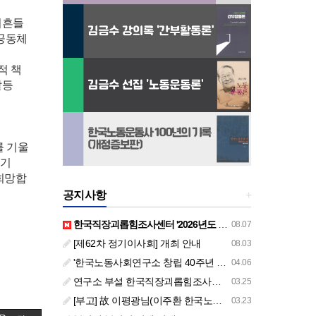
뒤흔들
 공동체
적 책
갈등
를 기울
되기
 희망합
공지사항
+
한국직장괴롭힘조사센터 '2026년도 하반기 주요 사업 안내' (교육/컨설팅)
08.07
[제62차 정기이사회] 개최 안내
08.03
'한국노동사회연구소 창립 40주년 기념 행사 안내'
04.06
연구소 부설 한국직장괴롭힘조사센터 '2026년도 주요 사업 안내' (교육/컨설팅)
03.25
[부고] 故 이평광님(이주환 한국노동사회연구소 부소장 부친상)
03.23