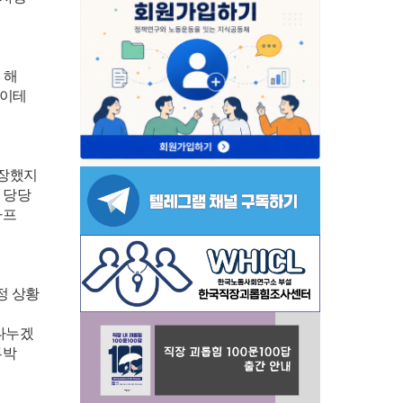
 해
나이테
성장했지
 당당
아프
정 상황
 나누겠
투박