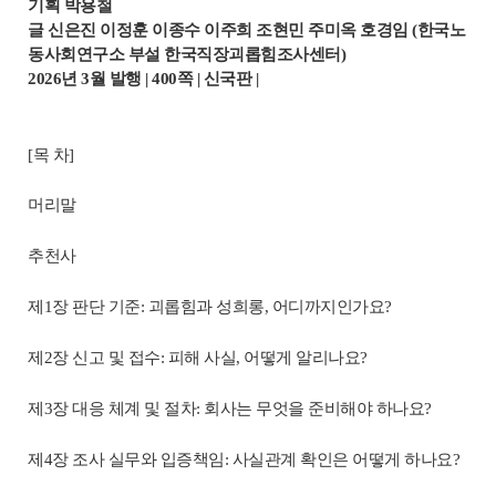
기획 박용철
글 신은진
이정훈 이종수 이주희 조현민 주미옥 호경임 (한국노
동사회연구소 부설 한국직장괴롭힘조사센터)
2026년 3월 발행
| 400쪽
| 신국판
|
[목 차]
머리말
추천사
제1장 판단 기준: 괴롭힘과 성희롱, 어디까지인가요?
제2장 신고 및 접수: 피해 사실, 어떻게 알리나요?
제3장 대응 체계 및 절차: 회사는 무엇을 준비해야 하나요?
제4장 조사 실무와 입증책임: 사실관계 확인은 어떻게 하나요?