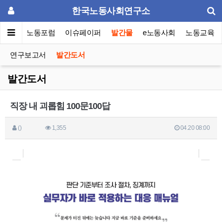
한국노동사회연구소
소소개
노동포럼
이슈페이퍼
발간물
e노동사회
노동교육
연구보고서
발간도서
발간도서
직장 내 괴롭힘 100문100답
()
1,355
04.20 08:00