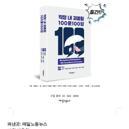
펴낸곳: 매일노동뉴스