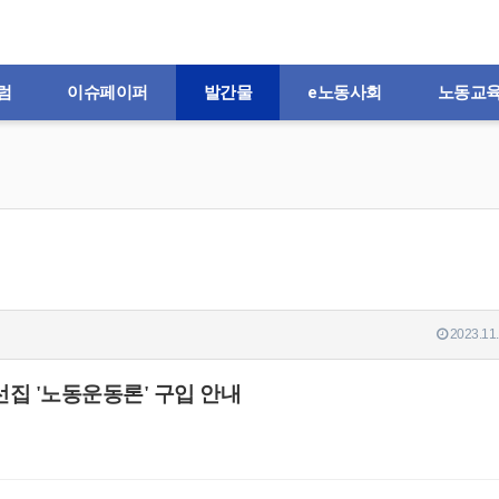
럼
이슈페이퍼
발간물
e노동사회
노동교
2023.11.
선집 '노동운동론' 구입 안내