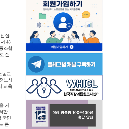
선집:
서 48
노동조합
로 쓴
노동교
발전노사
서 교육
을 거
이러한
적 국면
도 큰