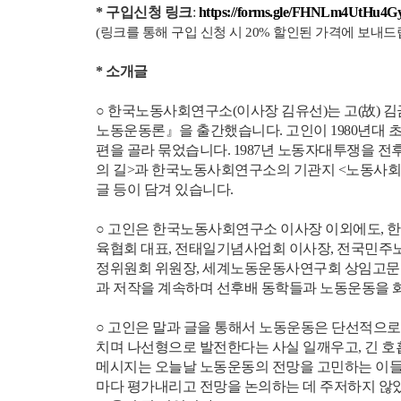
* 구입신청 링크
:
https://forms.gle/FHNLm4UtHu4G
(링크를 통해 구입 신청 시 20% 할인된 가격에 보내드
* 소개글
○ 한국노동사회연구소(이사장 김유선)는 고(故) 
노동운동론』을 출간했습니다. 고인이 1980년대 초
편을 골라 묶었습니다. 1987년 노동자대투쟁을 
의 길>과 한국노동사회연구소의 기관지 <노동사회>
글 등이 담겨 있습니다.
○ 고인은 한국노동사회연구소 이사장 이외에도,
육협회 대표, 전태일기념사업회 이사장, 전국민
정위원회 위원장, 세계노동운동사연구회 상임고문 등
과 저작을 계속하며 선후배 동학들과 노동운동을 
○ 고인은 말과 글을 통해서 노동운동은 단선적으로 
치며 나선형으로 발전한다는 사실 일깨우고, 긴 호
메시지는 오늘날 노동운동의 전망을 고민하는 이들
마다 평가내리고 전망을 논의하는 데 주저하지 않았