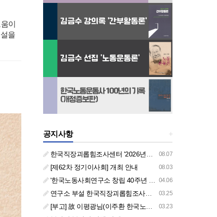
도움이
건설을
공지사항
+
한국직장괴롭힘조사센터 '2026년도 하반기 주요 사업 안내' (교육/컨설팅)
08.07
[제62차 정기이사회] 개최 안내
08.03
'한국노동사회연구소 창립 40주년 기념 행사 안내'
04.06
연구소 부설 한국직장괴롭힘조사센터 '2026년도 주요 사업 안내' (교육/컨설팅)
03.25
[부고] 故 이평광님(이주환 한국노동사회연구소 부소장 부친상)
03.23