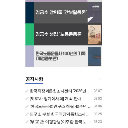
공지사항
+
한국직장괴롭힘조사센터 '2026년도 하반기 주요 사업 안내' (교육/컨설팅)
08.07
[제62차 정기이사회] 개최 안내
08.03
'한국노동사회연구소 창립 40주년 기념 행사 안내'
04.06
연구소 부설 한국직장괴롭힘조사센터 '2026년도 주요 사업 안내' (교육/컨설팅)
03.25
[부고] 故 이평광님(이주환 한국노동사회연구소 부소장 부친상)
03.23