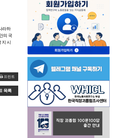
적나라하
안의 국
 지 시
프린트
목록