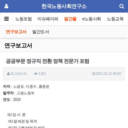
한국노동사회연구소
소소개
노동포럼
이슈페이퍼
발간물
e노동사회
노동교육
연구보고서
발간도서
연구보고서
공공부문 정규직 전환 정책 전문가 포럼
최고관리자
3,301
2021.01.31 09:00
저자
: 노광표, 이종수, 홍종윤
발주처
: 고용노동부
연도
: 2019
제1장 서 론
제1절 배경 및 목적
제2절 수행 방법 및 범위