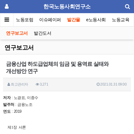
한국노동사회연구소
소소개
노동포럼
이슈페이퍼
발간물
e노동사회
노동교육
연구보고서
발간도서
연구보고서
금융산업 하도급업체의 임금 및 용역료 실태와
개선방안 연구
최고관리자
3,271
2021.01.31 09:00
저자
: 노광표, 이종수
발주처
: 금융노조
연도
: 2019
제1장 서론