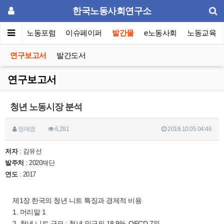
한국노동사회연구소
소소개
노동포럼
이슈페이퍼
발간물
e노동사회
노동교육
연구보고서
발간도서
연구보고서
청년 노동시장 분석
정애경
6,281
2018.10.05 04:46
저자
: 김유선
발주처
: 2020재단
연도
: 2017
제1장 한국의 청년 니트 특징과 경제적 비용
1. 머리말 1
2. 청년 니트 규모 : 청년 인구의 18.9%, OECD 7위