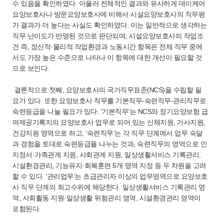
수 있음을 확인하였다. 아울러 전체적인 결과와 유사하게 데이케어
요양보호사나 방문요양보호사에 비해서 시설요양보호사의 직무평
가 결과가 더 높다는 사실도 확인하였다. 이는 일반적으로 생각하는
직무 난이도가 반영된 것으로 판단되며, 시설요양보호사의 작업조
건 즉, 정신적·물리적 작업환경과 노동시간 항목은 전체 직무 중에
서도 가장 높은 수준으로 나타나 이 항목에 대한 개선이 필요할 것
으로 보인다.
결론적으로 첫째, 요양보호사의 국가직무표준(NCS)을 수립할 필
요가 있다. 또한 요양보호사 직무를 기본직무-숙련직무-관리직무로
숙련등급을 나눌 필요가 있다. ‘기본직무’는 NCS와 장기요양보험 급
여제공기록지의 요양보호사 업무로 되어 있는 신체지원, 가사지원,
건강지원 영역으로 하고, ‘숙련직무’는 각 직무 단계에서 업무 숙달
과 경험을 토대로 숙련등급을 나누는 것과, 숙련직무의 영역으로 인
지정서·가족관계 지원, 사회관계 지원, 일상생활서비스 기록관리,
시설환경관리, 기능유지·회복훈련 5개 영역 지정 등 두 차원을 고려
할 수 있다. ‘관리업무’는 초급관리자 이상의 업무영역으로 요양보호
사 직무 단계의 최고수위에 해당한다. 일상생활서비스 기록관리 영
역, 사회활동 지원·일상생활 위험관리 영역, 시설환경관리 영역이
포함된다.