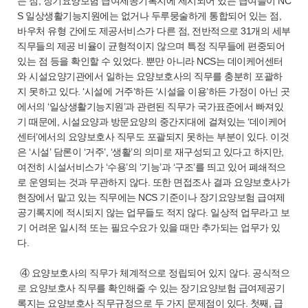
는 점, 장기요양보험 급여제공기록지에 제시되어 있는 급여들이 NC
S 일상생활기능지원에는 없거나 두루뭉술하게 통합되어 있는 점,
바우처 유형 간에도 제공서비스가 다른 점, 전반적으로 31개의 세부
직무들의 제공 비율이 균형적이지 않으며 특정 직무들에 편중되어
있는 점 등을 확인할 수 있었다. 뿐만 아니라 NCS는 데이케어센터
와 시설요양기관에서 일하는 요양보호사의 직무를 충분히 포괄하
지 못하고 있다. ‘시설에 거주’하든 ‘시설을 이용’하든 가정이 아닌 곳
에서의 ‘일상생활기능지원’과 관련된 직무가 국가표준에서 빠져있
기 때문에, 시설요양과 방문요양의 중간지대에 걸쳐있는 ‘데이케어
센터’에서의 요양보호사 직무도 포괄되지 못하는 부분이 있다. 이것
은 ‘시설’ 담론이 ‘거주’, ‘생활’의 의미로 재구성되고 있다고 하지만,
여전히 시설서비스가 ‘수용’의 ‘기능’과 ‘구조’를 띄고 있어 폐쇄적으
로 운영되는 것과 무관하지 않다. 또한 면접조사 결과 요양보호사가
현장에서 맡고 있는 직무에는 NCS 기준이나 장기요양보험 급여제
공기록지에 적시되지 않는 업무들도 적지 않다. 일상적 업무라고 보
기 어려운 일시적 또는 필요수요가 있을 때만 추가되는 업무가 있
다.
④ 요양보호사의 직무가 체계적으로 정립되어 있지 않다. 공식적으
로 요양보호사 직무를 확인해줄 수 있는 장기요양보험 급여제공기
록지는 요양보호사 직무규정으로 두 가지 문제점이 있다. 첫째, 급