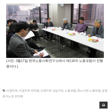
(사진: 3월17일 한국노동사회연구소에서 제116차 노동포럼이 진행
중이다.)
서경지부
,
서경지부 조직화
,
서경지부 교섭구조
,
노동포럼
,
한노사연 노동포럼
,
공공
운수노조 조직화