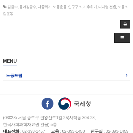
김금수
,
동야김금수
,
다중위기
,
노동운동
,
인구구조
,
기후위기
,
디지털 전환
,
노동조
합운동
MENU
노동포럼
(03028) 서울 종로구 인왕산로1길 25(사직동 304-28,
한국사회과학자료원 건물) 5층
대표전화
: 02-393-1457
교육
: 02-393-1458
연구실
: 02-393-1459