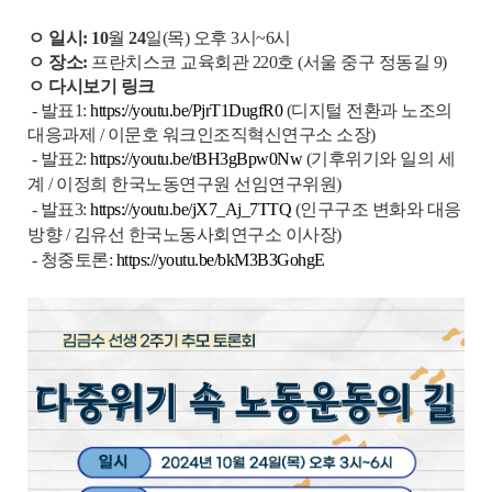
ㅇ 일시:
10
월
24
일(목) 오후 3시~6시
ㅇ 장소:
프란치스코 교육회관 220호 (서울 중구 정동길 9)
ㅇ 다시보기 링크
- 발표1:
https://youtu.be/PjrT1DugfR0
(디지털 전환과 노조의
대응과제 / 이문호 워크인조직혁신연구소 소장)
- 발표2:
https://youtu.be/tBH3gBpw0Nw
(기후위기와 일의 세
계 / 이정희 한국노동연구원 선임연구위원)
- 발표3:
https://youtu.be/jX7_Aj_7TTQ
(인구구조 변화와 대응
방향 / 김유선 한국노동사회연구소 이사장)
- 청중토론:
https://youtu.be/bkM3B3GohgE