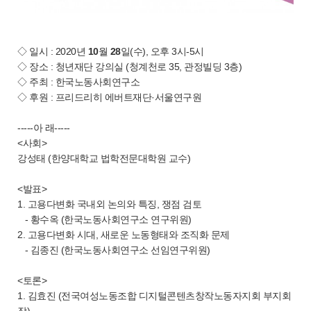
◇ 일시 : 2020년
10
월
28
일(수), 오후 3시-5시
◇ 장소 : 청년재단 강의실 (청계천로 35, 관정빌딩 3층)
◇ 주최 : 한국노동사회연구소
◇ 후원 : 프리드리히 에버트재단·서울연구원
-----아 래-----
<사회>
강성태 (한양대학교 법학전문대학원 교수)
<발표>
1. 고용다변화 국내외 논의와 특징, 쟁점 검토
- 황수옥 (한국노동사회연구소 연구위원)
2. 고용다변화 시대, 새로운 노동형태와 조직화 문제
- 김종진 (한국노동사회연구소 선임연구위원)
<토론>
1. 김효진 (전국여성노동조합 디지털콘텐츠창작노동자지회 부지회
장)