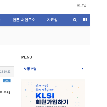
로그인
육
언론 속 연구소
자료실
MENU
노동포럼
18 10:21
2,932
운 주체