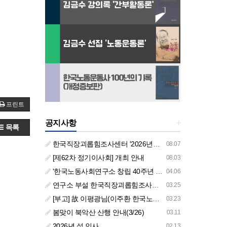
프린트
공지사항
+
목록
한국직장괴롭힘조사센터 '2026년도 하반기 주요 사업 안내' (교육/컨설팅)
08.07
[제62차 정기이사회] 개최 안내
08.03
'한국노동사회연구소 창립 40주년 기념 행사 안내'
04.06
연구소 부설 한국직장괴롭힘조사센터 '2026년도 주요 사업 안내' (교육/컨설팅)
03.25
[부고] 故 이평광님(이주환 한국노동사회연구소 부소장 부친상)
03.23
봄맞이 북악산 산행 안내(3/26)
03.11
2026년 설 인사
02.13