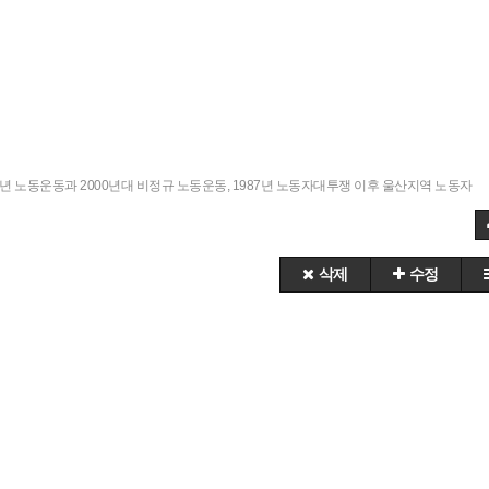
7년 노동운동과 2000년대 비정규 노동운동
,
1987년 노동자대투쟁 이후 울산지역 노동자
삭제
수정