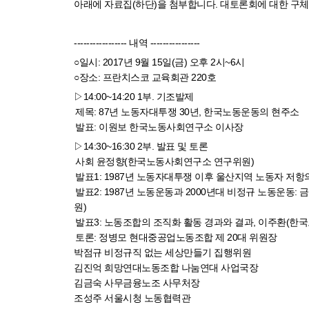
아래에 자료집(하단)을 첨부합니다. 대토론회에 대한 구
----------------- 내역 ----------------
○일시: 2017년 9월 15일(금) 오후 2시~6시
○장소: 프란치스코 교육회관 220호
▷14:00~14:20 1부. 기조발제
제목: 87년 노동자대투쟁 30년, 한국노동운동의 현주소
발표: 이원보 한국노동사회연구소 이사장
▷14:30~16:30 2부. 발표 및 토론
사회 윤정향(한국노동사회연구소 연구위원)
발표1: 1987년 노동자대투쟁 이후 울산지역 노동자 저
발표2: 1987년 노동운동과 2000년대 비정규 노동운
원)
발표3: 노동조합의 조직화 활동 경과와 결과, 이주환(
토론: 정병모 현대중공업노동조합 제 20대 위원장
박점규 비정규직 없는 세상만들기 집행위원
김진억 희망연대노동조합 나눔연대 사업국장
김금숙 사무금융노조 사무처장
조성주 서울시청 노동협력관